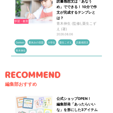
読書感想文は「あなう
め」でできる！ 10分で作
文が完成するテンプレと
は？
学習・教育
青木伸生 (監修),粟生こず
え (著)
2026.08.06
Gakken
夏休みの宿題
小学生
粟生こずえ
読書感想文
青木伸生
編集部おすすめ
公式ショップOPEN！
編集部発「あったらいい
な」を形にした3アイテム