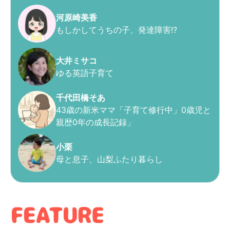
河原崎美香
もしかしてうちの子、発達障害!?
大井ミサコ
ゆる英語子育て
千代田橋そあ
43歳の新米ママ「子育て修行中」0歳児と
親歴0年の成長記録」
小栗
母と息子、山梨ふたり暮らし