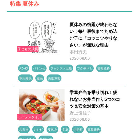
特集
夏休み
夏休みの宿題が終わらな
い！毎年最後までため込
む子に「コツコツやりな
さい」が無駄な理由
子どもの成長
本田秀夫
2026.08.06
ADHD
バトン社
フォレスト出版
フクチマミ
書籍抜粋
本田秀夫
漫画
発達障害
学童弁当を乗り切れ！疲
れないお弁当作り5つのコ
ツ＆安全対策の基本
野上優佳子
ライフスタイル
2026.08.06
お弁当
レシピ
夏休み
学童
小学館
書籍抜粋