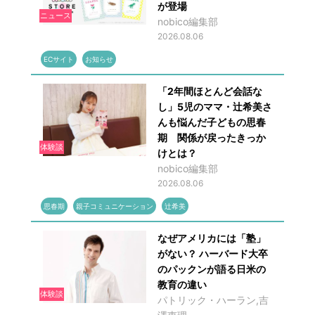
が登場
ニュース
nobico編集部
2026.08.06
ECサイト
お知らせ
「2年間ほとんど会話な
し」5児のママ・辻希美さ
んも悩んだ子どもの思春
期 関係が戻ったきっか
体験談
けとは？
nobico編集部
2026.08.06
思春期
親子コミュニケーション
辻希美
なぜアメリカには「塾」
がない？ ハーバード大卒
のパックンが語る日米の
教育の違い
体験談
パトリック・ハーラン,吉