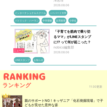
澤恵理
2026.08.06
インターナショナルスクール
ハーバード大学
パトリック・ハーラン
中学受験
吉澤恵理
小学生
「子育てを筋肉で乗り切
るママ」がLINEスタンプ
に!? って何が起こった？
nobico編集部
ニュース
2026.08.06
LINEスタンプ
お知らせ
ランキング
11:30更新
親のサポートNG！キッザニア「化石発掘現場」で子
どもが見せた意外な姿