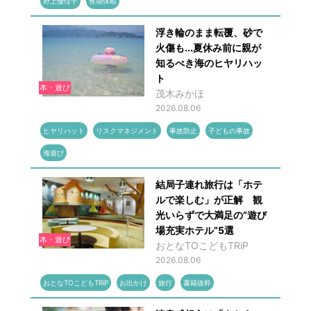
野上優佳子
長期休暇
浮き輪のまま転覆、砂で
火傷も...夏休み前に親が
知るべき海のヒヤリハッ
ト
本・遊び
茂木みかほ
2026.08.06
ヒヤリハット
リスクマネジメント
事故防止
子どもの事故
海遊び
結局子連れ旅行は「ホテ
ルで楽しむ」が正解 観
光いらずで大満足の“遊び
場充実ホテル”5選
本・遊び
おとなTOこどもTRiP
2026.08.06
おとなTOこどもTRiP
お出かけ
旅行
書籍抜粋