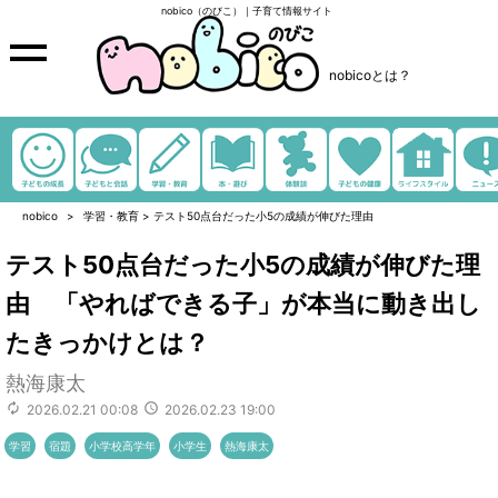
nobico（のびこ）｜子育て情報サイト
nobicoとは？
nobico
学習・教育
>
テスト50点台だった小5の成績が伸びた理由
テスト50点台だった小5の成績が伸びた理
由 「やればできる子」が本当に動き出し
たきっかけとは？
熱海康太
2026.02.21 00:08
2026.02.23 19:00
学習
宿題
小学校高学年
小学生
熱海康太