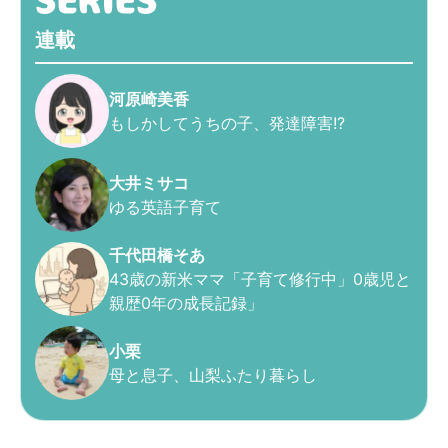
連載
河原崎美香
もしかしてうちの子、発達障害!?
大井ミサコ
ゆる英語子育て
千代田橋そあ
43歳の新米ママ「子育て修行中」0歳児と
親歴0年の成長記録」
小栗
母と息子、山梨ふたり暮らし