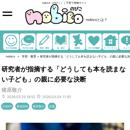
nobico（のびこ）｜子育て情報サイト
nobicoとは？
nobico
学習・教育
>
研究者が指摘する「どうしても本を読まない子ども」の親に必要な決
研究者が指摘する「どうしても本を読まな
い子ども」の親に必要な決断
猪原敬介
2026.02.25 18:52
2026.03.04 11:50
日経BP
書籍抜粋
猪原敬介
読書