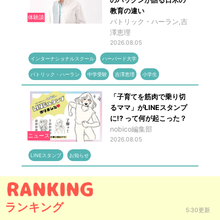
教育の違い
体験談
パトリック・ハーラン,吉
澤恵理
2026.08.05
インターナショナルスクール
ハーバード大学
パトリック・ハーラン
中学受験
吉澤恵理
小学生
「子育てを筋肉で乗り切
るママ」がLINEスタンプ
に!? って何が起こった？
nobico編集部
ニュース
2026.08.05
LINEスタンプ
お知らせ
ランキング
5:30更新