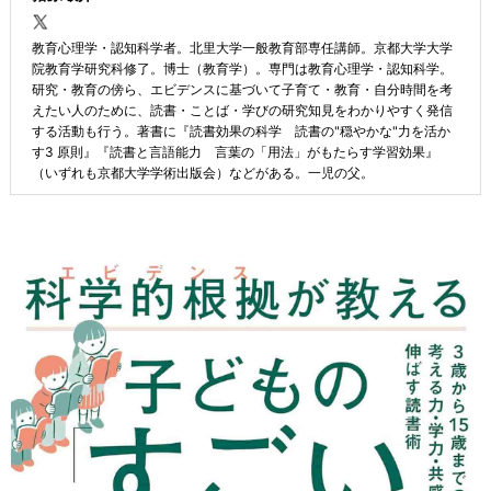
教育心理学・認知科学者。北里大学一般教育部専任講師。京都大学大学
院教育学研究科修了。博士（教育学）。専門は教育心理学・認知科学。
研究・教育の傍ら、エビデンスに基づいて子育て・教育・自分時間を考
えたい人のために、読書・ことば・学びの研究知見をわかりやすく発信
する活動も行う。著書に『読書効果の科学 読書の"穏やかな"力を活か
す3 原則』『読書と言語能力 言葉の「用法」がもたらす学習効果』
（いずれも京都大学学術出版会）などがある。一児の父。