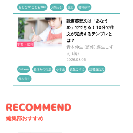
おとなTOこどもTRiP
お出かけ
旅行
書籍抜粋
読書感想文は「あなう
め」でできる！ 10分で作
文が完成するテンプレと
は？
学習・教育
青木伸生 (監修),粟生こず
え (著)
2026.08.05
Gakken
夏休みの宿題
小学生
粟生こずえ
読書感想文
青木伸生
編集部おすすめ