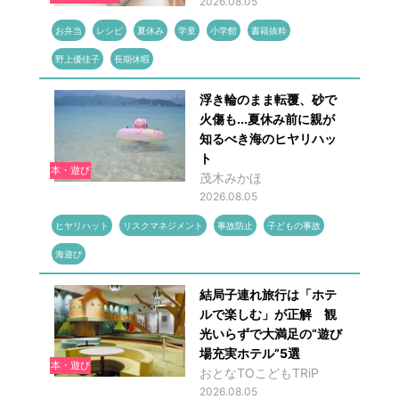
2026.08.05
お弁当
レシピ
夏休み
学童
小学館
書籍抜粋
野上優佳子
長期休暇
浮き輪のまま転覆、砂で
火傷も...夏休み前に親が
知るべき海のヒヤリハッ
ト
本・遊び
茂木みかほ
2026.08.05
ヒヤリハット
リスクマネジメント
事故防止
子どもの事故
海遊び
結局子連れ旅行は「ホテ
ルで楽しむ」が正解 観
光いらずで大満足の“遊び
場充実ホテル”5選
本・遊び
おとなTOこどもTRiP
2026.08.05