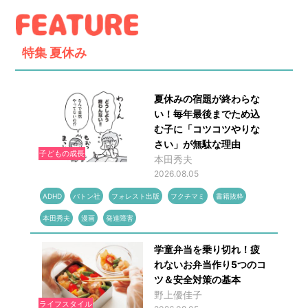
特集
夏休み
夏休みの宿題が終わらな
い！毎年最後までため込
む子に「コツコツやりな
さい」が無駄な理由
子どもの成長
本田秀夫
2026.08.05
ADHD
バトン社
フォレスト出版
フクチマミ
書籍抜粋
本田秀夫
漫画
発達障害
学童弁当を乗り切れ！疲
れないお弁当作り5つのコ
ツ＆安全対策の基本
野上優佳子
ライフスタイル