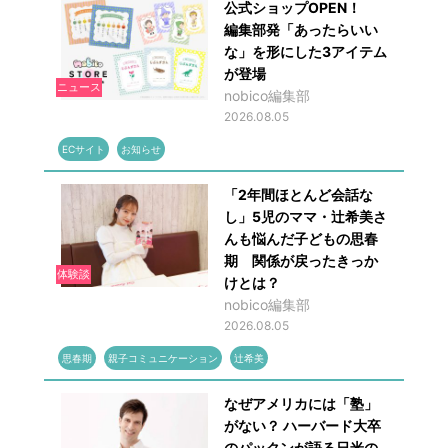
公式ショップOPEN！
編集部発「あったらいい
な」を形にした3アイテム
が登場
ニュース
nobico編集部
2026.08.05
ECサイト
お知らせ
「2年間ほとんど会話な
し」5児のママ・辻希美さ
んも悩んだ子どもの思春
期 関係が戻ったきっか
体験談
けとは？
nobico編集部
2026.08.05
思春期
親子コミュニケーション
辻希美
なぜアメリカには「塾」
がない？ ハーバード大卒
のパックンが語る日米の