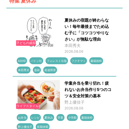
特集
夏休み
夏休みの宿題が終わらな
い！毎年最後までため込
む子に「コツコツやりな
さい」が無駄な理由
子どもの成長
本田秀夫
2026.08.06
ADHD
バトン社
フォレスト出版
フクチマミ
書籍抜粋
本田秀夫
漫画
発達障害
学童弁当を乗り切れ！疲
れないお弁当作り5つのコ
ツ＆安全対策の基本
野上優佳子
ライフスタイル
2026.08.06
お弁当
レシピ
夏休み
学童
小学館
書籍抜粋
野上優佳子
長期休暇