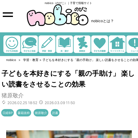
nobico（のびこ）｜子育て情報サイト
nobicoとは？
nobico
学習・教育
>
子どもを本好きにする「親の手助け」 楽しい読書をさせることの効
子どもを本好きにする「親の手助け」 楽し
い読書をさせることの効果
猪原敬介
2026.02.25 18:52
2026.03.09 11:50
日経BP
書籍抜粋
猪原敬介
読書