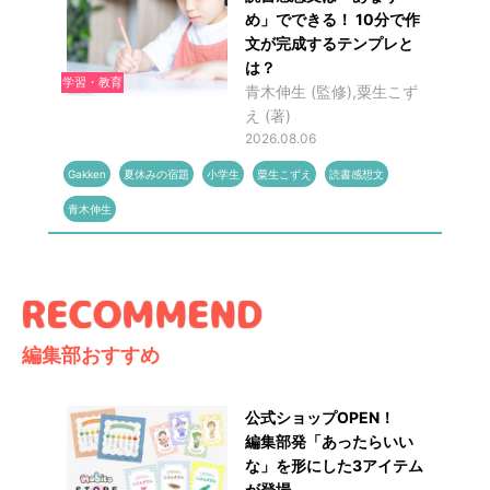
め」でできる！ 10分で作
文が完成するテンプレと
は？
学習・教育
青木伸生 (監修),粟生こず
え (著)
2026.08.06
Gakken
夏休みの宿題
小学生
粟生こずえ
読書感想文
青木伸生
編集部おすすめ
公式ショップOPEN！
編集部発「あったらいい
な」を形にした3アイテム
が登場