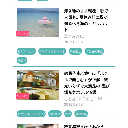
浮き輪のまま転覆、砂で
火傷も...夏休み前に親が
知るべき海のヒヤリハッ
ト
本・遊び
茂木みかほ
2026.08.06
ヒヤリハット
リスクマネジメント
事故防止
子どもの事故
海遊び
結局子連れ旅行は「ホテ
ルで楽しむ」が正解 観
光いらずで大満足の“遊び
場充実ホテル”5選
本・遊び
おとなTOこどもTRiP
2026.08.06
おとなTOこどもTRiP
お出かけ
旅行
書籍抜粋
読書感想文は「あなう