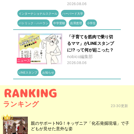
2026.08.06
インターナショナルスクール
ハーバード大学
パトリック・ハーラン
中学受験
吉澤恵理
小学生
「子育てを筋肉で乗り切
るママ」がLINEスタンプ
に!? って何が起こった？
nobico編集部
ニュース
2026.08.06
LINEスタンプ
お知らせ
ランキング
23:30更新
親のサポートNG！キッザニア「化石発掘現場」で子
どもが見せた意外な姿