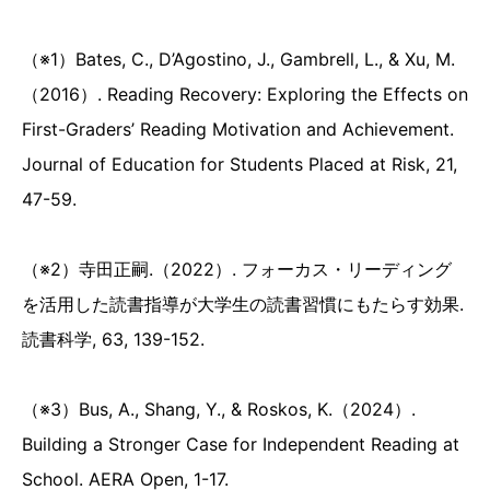
（※1）Bates, C., D’Agostino, J., Gambrell, L., & Xu, M.
（2016）. Reading Recovery: Exploring the Effects on
First-Graders’ Reading Motivation and Achievement.
Journal of Education for Students Placed at Risk, 21,
47-59.
（※2）寺田正嗣.（2022）. フォーカス・リーディング
を活用した読書指導が大学生の読書習慣にもたらす効果.
読書科学, 63, 139-152.
（※3）Bus, A., Shang, Y., & Roskos, K.（2024）.
Building a Stronger Case for Independent Reading at
School. AERA Open, 1-17.