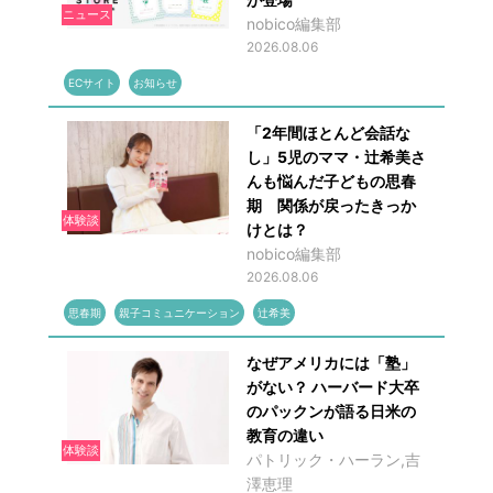
ニュース
nobico編集部
2026.08.06
ECサイト
お知らせ
「2年間ほとんど会話な
し」5児のママ・辻希美さ
んも悩んだ子どもの思春
期 関係が戻ったきっか
体験談
けとは？
nobico編集部
2026.08.06
思春期
親子コミュニケーション
辻希美
なぜアメリカには「塾」
がない？ ハーバード大卒
のパックンが語る日米の
教育の違い
体験談
パトリック・ハーラン,吉
澤恵理