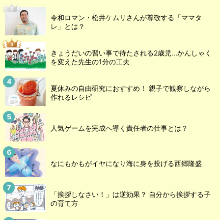
令和ロマン・松井ケムリさんが尊敬する「ママタ
レ」とは？
きょうだいの習い事で待たされる2歳児...かんしゃく
を変えた先生の1分の工夫
夏休みの自由研究におすすめ！ 親子で観察しながら
作れるレシピ
人気ゲームを完成へ導く責任者の仕事とは？
なにもかもがイヤになり海に身を投げる西郷隆盛
「挨拶しなさい！」は逆効果？ 自分から挨拶する子
の育て方