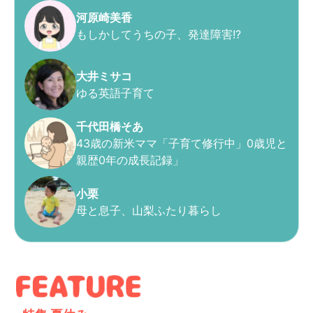
河原崎美香
もしかしてうちの子、発達障害!?
大井ミサコ
ゆる英語子育て
千代田橋そあ
43歳の新米ママ「子育て修行中」0歳児と
親歴0年の成長記録」
小栗
母と息子、山梨ふたり暮らし