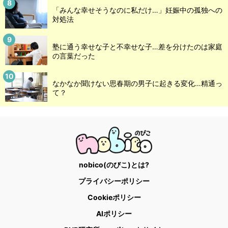
「みんな幸せそうなのに私だけ…」妊娠中の孤独への
対処法
塾に通う幸せな子と不幸せな子…差を分けたのは家庭
の言葉だった
なかなか聞けない思春期の男子に起きる変化…精通っ
て？
nobico(のびこ)とは?
プライバシーポリシー
Cookieポリシー
AIポリシー