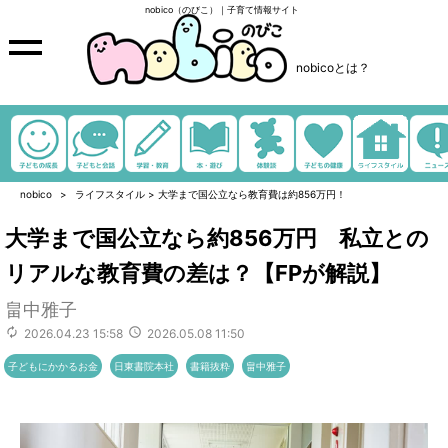
nobico（のびこ）｜子育て情報サイト
nobicoとは？
nobico
ライフスタイル
>
大学まで国公立なら教育費は約856万円！
大学まで国公立なら約856万円 私立との
リアルな教育費の差は？【FPが解説】
畠中雅子
2026.04.23 15:58
2026.05.08 11:50
子どもにかかるお金
日東書院本社
書籍抜粋
畠中雅子