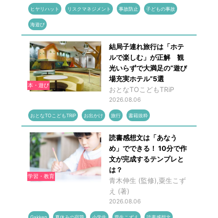
ヒヤリハット
リスクマネジメント
事故防止
子どもの事故
海遊び
結局子連れ旅行は「ホテ
ルで楽しむ」が正解 観
光いらずで大満足の“遊び
場充実ホテル”5選
本・遊び
おとなTOこどもTRiP
2026.08.06
おとなTOこどもTRiP
お出かけ
旅行
書籍抜粋
読書感想文は「あなう
め」でできる！ 10分で作
文が完成するテンプレと
は？
学習・教育
青木伸生 (監修),粟生こず
え (著)
2026.08.06
Gakken
夏休みの宿題
小学生
粟生こずえ
読書感想文