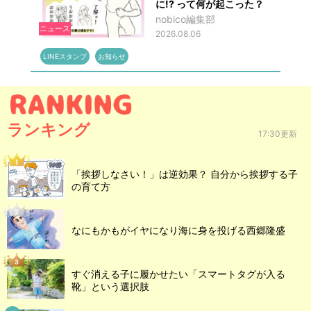
に!? って何が起こった？
nobico編集部
ニュース
2026.08.06
LINEスタンプ
お知らせ
ランキング
17:30更新
「挨拶しなさい！」は逆効果？ 自分から挨拶する子
の育て方
なにもかもがイヤになり海に身を投げる西郷隆盛
すぐ消える子に履かせたい「スマートタグが入る
靴」という選択肢