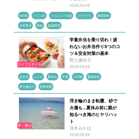
2026.08.06
ADHD
バトン社
フォレスト出版
フクチマミ
書籍抜粋
本田秀夫
漫画
発達障害
学童弁当を乗り切れ！疲
れないお弁当作り5つのコ
ツ＆安全対策の基本
野上優佳子
ライフスタイル
2026.08.06
お弁当
レシピ
夏休み
学童
小学館
書籍抜粋
野上優佳子
長期休暇
浮き輪のまま転覆、砂で
火傷も...夏休み前に親が
知るべき海のヒヤリハッ
ト
本・遊び
茂木みかほ
2026.08.06