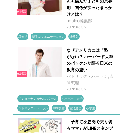
んも悩んだ子どもの思春
期 関係が戻ったきっか
体験談
けとは？
nobico編集部
2026.08.06
思春期
親子コミュニケーション
辻希美
なぜアメリカには「塾」
がない？ ハーバード大卒
のパックンが語る日米の
教育の違い
体験談
パトリック・ハーラン,吉
澤恵理
2026.08.06
インターナショナルスクール
ハーバード大学
パトリック・ハーラン
中学受験
吉澤恵理
小学生
「子育てを筋肉で乗り切
るママ」がLINEスタンプ