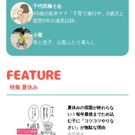
千代田橋そあ
43歳の新米ママ「子育て修行中」0歳児と
親歴0年の成長記録」
小栗
母と息子、山梨ふたり暮らし
特集
夏休み
夏休みの宿題が終わらな
い！毎年最後までため込
む子に「コツコツやりな
さい」が無駄な理由
子どもの成長
本田秀夫