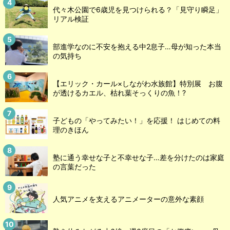
代々木公園で6歳児を見つけられる？「見守り瞬足」
リアル検証
部進学なのに不安を抱える中2息子…母が知った本当
の気持ち
【エリック・カール×しながわ水族館】特別展 お腹
が透けるカエル、枯れ葉そっくりの魚！?
子どもの「やってみたい！」を応援！ はじめての料
理のきほん
塾に通う幸せな子と不幸せな子…差を分けたのは家庭
の言葉だった
人気アニメを支えるアニメーターの意外な素顔