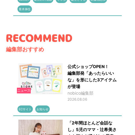
青木伸生
編集部おすすめ
公式ショップOPEN！
編集部発「あったらいい
な」を形にした3アイテム
が登場
ニュース
nobico編集部
2026.08.06
ECサイト
お知らせ
「2年間ほとんど会話な
し」5児のママ・辻希美さ