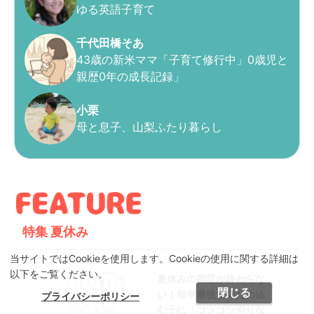
ゆる英語子育て
千代田橋そあ
43歳の新米ママ「子育て修行中」0歳児と
親歴0年の成長記録」
小栗
母と息子、山梨ふたり暮らし
特集
夏休み
当サイトではCookieを使用します。Cookieの使用に関する詳細は
以下をご覧ください。
夏休みの宿題が終わらな
閉じる
い！毎年最後までため込
プライバシーポリシー
む子に「コツコツやりな