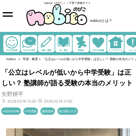
nobico（のびこ）｜子育て情報サイト
nobicoとは？
nobico
学習・教育
>
「公立はレベルが低いから中学受験」は正しい？ 受験の本当のメリ
「公立はレベルが低いから中学受験」は正
しい？ 塾講師が語る受験の本当のメリット
矢野耕平
2026.02.16 12:20
2026.02.19 11:50
KADOKAWA
中学受験
書籍抜粋
親の関わり方