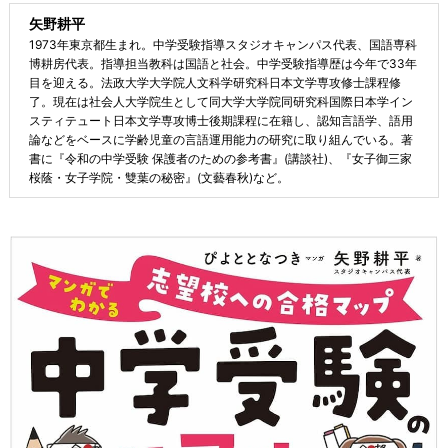
矢野耕平
1973年東京都生まれ。中学受験指導スタジオキャンパス代表、国語専科
博耕房代表。指導担当教科は国語と社会。中学受験指導歴は今年で33年
目を迎える。法政大学大学院人文科学研究科日本文学専攻修士課程修
了。現在は社会人大学院生として同大学大学院同研究科国際日本学イン
スティテュート日本文学専攻博士後期課程に在籍し、認知言語学、語用
論などをベースに学齢児童の言語運用能力の研究に取り組んでいる。著
書に『令和の中学受験 保護者のための参考書』(講談社)、『女子御三家
桜蔭・女子学院・雙葉の秘密』(文藝春秋)など。