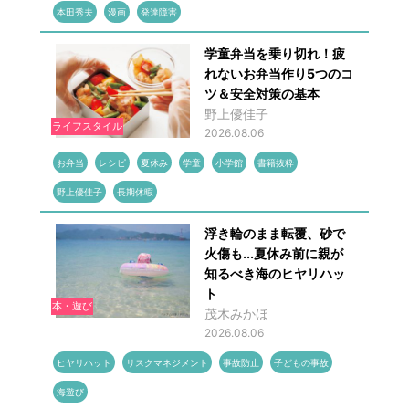
本田秀夫
漫画
発達障害
学童弁当を乗り切れ！疲
れないお弁当作り5つのコ
ツ＆安全対策の基本
野上優佳子
ライフスタイル
2026.08.06
お弁当
レシピ
夏休み
学童
小学館
書籍抜粋
野上優佳子
長期休暇
浮き輪のまま転覆、砂で
火傷も...夏休み前に親が
知るべき海のヒヤリハッ
ト
本・遊び
茂木みかほ
2026.08.06
ヒヤリハット
リスクマネジメント
事故防止
子どもの事故
海遊び