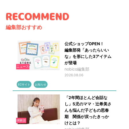
編集部おすすめ
公式ショップOPEN！
編集部発「あったらいい
な」を形にした3アイテム
が登場
ニュース
nobico編集部
2026.08.06
ECサイト
お知らせ
「2年間ほとんど会話な
し」5児のママ・辻希美さ
んも悩んだ子どもの思春
期 関係が戻ったきっか
体験談
けとは？