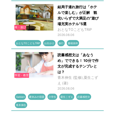
結局子連れ旅行は「ホテ
ルで楽しむ」が正解 観
光いらずで大満足の“遊び
場充実ホテル”5選
本・遊び
おとなTOこどもTRiP
2026.08.06
おとなTOこどもTRiP
お出かけ
旅行
書籍抜粋
読書感想文は「あなう
め」でできる！ 10分で作
文が完成するテンプレと
は？
学習・教育
青木伸生 (監修),粟生こず
え (著)
2026.08.06
Gakken
夏休みの宿題
小学生
粟生こずえ
読書感想文
青木伸生