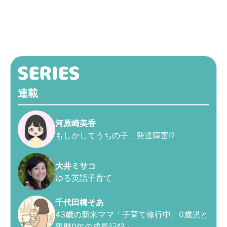
連載
河原崎美香
もしかしてうちの子、発達障害!?
大井ミサコ
ゆる英語子育て
千代田橋そあ
43歳の新米ママ「子育て修行中」0歳児と
親歴0年の成長記録」