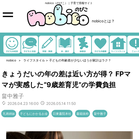
nobico（のびこ）｜子育て情報サイト
nobicoとは？
nobico
ライフスタイル
>
子どもの年齢差が少ないほうが家計はラク？
きょうだいの年の差は近い方が得？ FPマ
マが実感した“9歳差育児”の学費負担
畠中雅子
2026.04.23 16:00
2026.05.14 11:50
兄弟姉妹
子どもにかかるお金
日東書院本社
書籍抜粋
畠中雅子