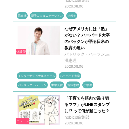
nobico編集部
2026.08.06
思春期
親子コミュニケーション
辻希美
なぜアメリカには「塾」
がない？ ハーバード大卒
のパックンが語る日米の
教育の違い
体験談
パトリック・ハーラン,吉
澤恵理
2026.08.06
インターナショナルスクール
ハーバード大学
パトリック・ハーラン
中学受験
吉澤恵理
小学生
「子育てを筋肉で乗り切
るママ」がLINEスタンプ
に!? って何が起こった？
nobico編集部
ニュース
2026.08.06