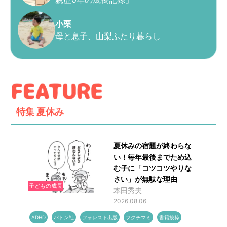
小栗
母と息子、山梨ふたり暮らし
特集
夏休み
夏休みの宿題が終わらな
い！毎年最後までため込
む子に「コツコツやりな
さい」が無駄な理由
子どもの成長
本田秀夫
2026.08.06
ADHD
バトン社
フォレスト出版
フクチマミ
書籍抜粋