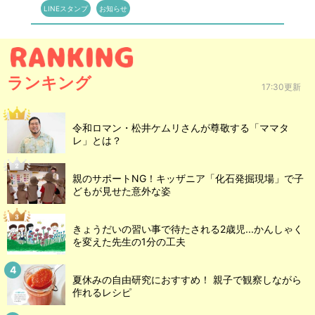
LINEスタンプ
お知らせ
ランキング
17:30更新
令和ロマン・松井ケムリさんが尊敬する「ママタ
レ」とは？
親のサポートNG！キッザニア「化石発掘現場」で子
どもが見せた意外な姿
きょうだいの習い事で待たされる2歳児...かんしゃく
を変えた先生の1分の工夫
夏休みの自由研究におすすめ！ 親子で観察しながら
作れるレシピ