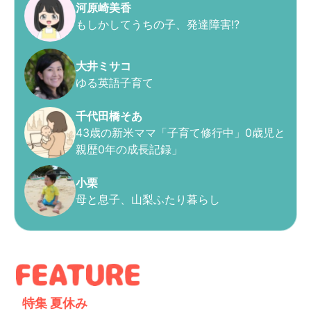
河原崎美香
もしかしてうちの子、発達障害!?
大井ミサコ
ゆる英語子育て
千代田橋そあ
43歳の新米ママ「子育て修行中」0歳児と
親歴0年の成長記録」
小栗
母と息子、山梨ふたり暮らし
特集
夏休み