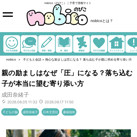
nobico（のびこ）｜子育て情報サイト
nobicoとは？
nobico
子どもと会話
>
熱心な励ましは圧になる？ 落ち込む子が親に求める寄り添い方
親の励ましはなぜ「圧」になる？落ち込む
子が本当に望む寄り添い方
成田奈緒子
2026.06.05 11:32
2026.06.17 11:50
子どもの脳
成田奈緒子
日本文芸社
書籍抜粋