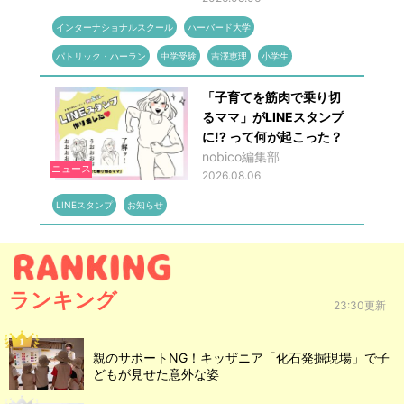
インターナショナルスクール
ハーバード大学
パトリック・ハーラン
中学受験
吉澤恵理
小学生
「子育てを筋肉で乗り切
るママ」がLINEスタンプ
に!? って何が起こった？
nobico編集部
ニュース
2026.08.06
LINEスタンプ
お知らせ
ランキング
23:30更新
親のサポートNG！キッザニア「化石発掘現場」で子
どもが見せた意外な姿