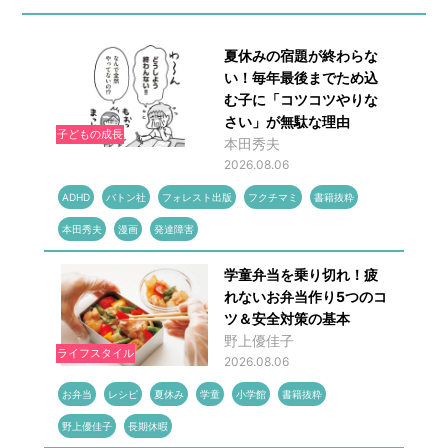
夏休みの宿題が終わらな
い！毎年最後までため込
む子に「コツコツやりな
さい」が無駄な理由
子どもの成長
本田秀夫
2026.08.06
ADHD
バトン社
フォレスト出版
フクチマミ
書籍抜粋
本田秀夫
漫画
発達障害
学童弁当を乗り切れ！疲
れないお弁当作り5つのコ
ツ＆安全対策の基本
野上優佳子
ライフスタイル
2026.08.06
お弁当
レシピ
夏休み
学童
小学館
書籍抜粋
野上優佳子
長期休暇