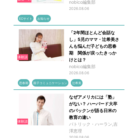
nobico編集部
2026.08.06
ECサイト
お知らせ
「2年間ほとんど会話な
し」5児のママ・辻希美さ
んも悩んだ子どもの思春
期 関係が戻ったきっか
体験談
けとは？
nobico編集部
2026.08.06
思春期
親子コミュニケーション
辻希美
なぜアメリカには「塾」
がない？ ハーバード大卒
のパックンが語る日米の
教育の違い
体験談
パトリック・ハーラン,吉
澤恵理
2026.08.06