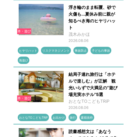
浮き輪のまま転覆、砂で
火傷も...夏休み前に親が
知るべき海のヒヤリハッ
ト
本・遊び
茂木みかほ
2026.08.06
ヒヤリハット
リスクマネジメント
事故防止
子どもの事故
海遊び
結局子連れ旅行は「ホテ
ルで楽しむ」が正解 観
光いらずで大満足の“遊び
場充実ホテル”5選
本・遊び
おとなTOこどもTRiP
2026.08.06
おとなTOこどもTRiP
お出かけ
旅行
書籍抜粋
読書感想文は「あなう