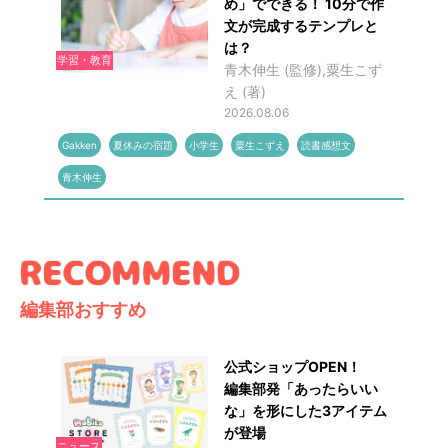
め」でできる！ 10分で作
文が完成するテンプレと
は？
学習・教育
青木伸生 (監修),粟生こず
え (著)
2026.08.06
Gakken
夏休みの宿題
小学生
粟生こずえ
読書感想文
青木伸生
編集部おすすめ
公式ショップOPEN！
編集部発「あったらいい
な」を形にした3アイテム
が登場
ニュース