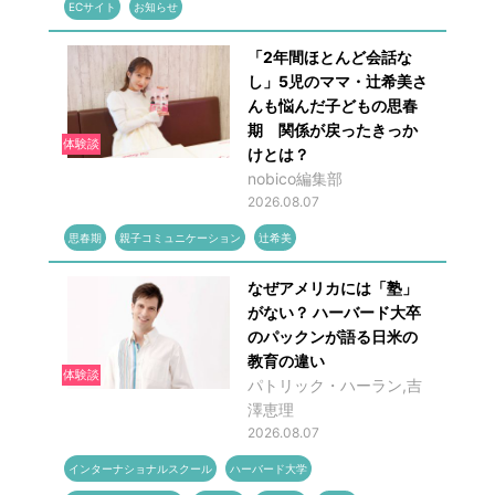
ECサイト
お知らせ
「2年間ほとんど会話な
し」5児のママ・辻希美さ
んも悩んだ子どもの思春
期 関係が戻ったきっか
体験談
けとは？
nobico編集部
2026.08.07
思春期
親子コミュニケーション
辻希美
なぜアメリカには「塾」
がない？ ハーバード大卒
のパックンが語る日米の
教育の違い
体験談
パトリック・ハーラン,吉
澤恵理
2026.08.07
インターナショナルスクール
ハーバード大学