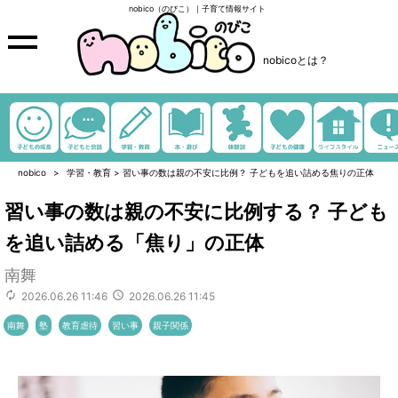
nobico（のびこ）｜子育て情報サイト
nobicoとは？
nobico
学習・教育
>
習い事の数は親の不安に比例？ 子どもを追い詰める焦りの正体
習い事の数は親の不安に比例する？ 子ども
を追い詰める「焦り」の正体
南舞
2026.06.26 11:46
2026.06.26 11:45
南舞
塾
教育虐待
習い事
親子関係