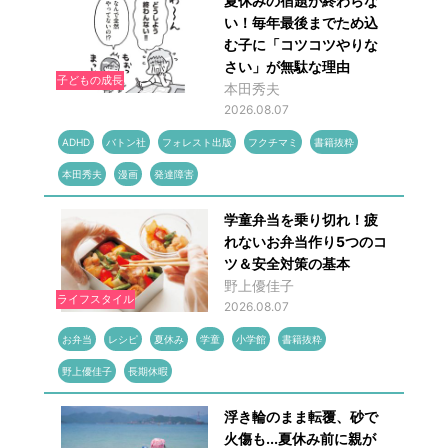
夏休みの宿題が終わらな
い！毎年最後までため込
む子に「コツコツやりな
さい」が無駄な理由
子どもの成長
本田秀夫
2026.08.07
ADHD
バトン社
フォレスト出版
フクチマミ
書籍抜粋
本田秀夫
漫画
発達障害
学童弁当を乗り切れ！疲
れないお弁当作り5つのコ
ツ＆安全対策の基本
野上優佳子
ライフスタイル
2026.08.07
お弁当
レシピ
夏休み
学童
小学館
書籍抜粋
野上優佳子
長期休暇
浮き輪のまま転覆、砂で
火傷も...夏休み前に親が