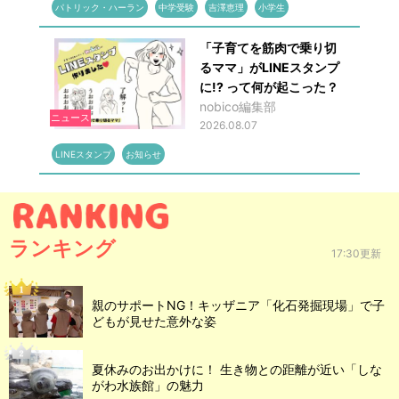
パトリック・ハーラン
中学受験
吉澤恵理
小学生
「子育てを筋肉で乗り切
るママ」がLINEスタンプ
に!? って何が起こった？
nobico編集部
ニュース
2026.08.07
LINEスタンプ
お知らせ
ランキング
17:30更新
親のサポートNG！キッザニア「化石発掘現場」で子
どもが見せた意外な姿
夏休みのお出かけに！ 生き物との距離が近い「しな
がわ水族館」の魅力