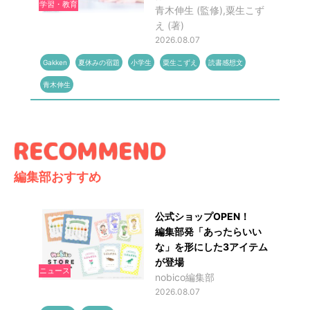
学習・教育
青木伸生 (監修),粟生こず
え (著)
2026.08.07
Gakken
夏休みの宿題
小学生
粟生こずえ
読書感想文
青木伸生
編集部おすすめ
公式ショップOPEN！
編集部発「あったらいい
な」を形にした3アイテム
が登場
ニュース
nobico編集部
2026.08.07