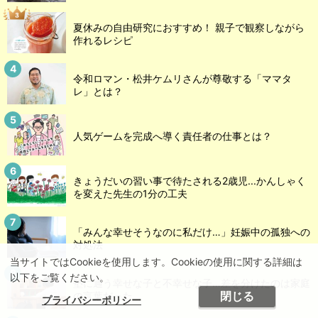
夏休みの自由研究におすすめ！ 親子で観察しながら
作れるレシピ
令和ロマン・松井ケムリさんが尊敬する「ママタ
レ」とは？
人気ゲームを完成へ導く責任者の仕事とは？
きょうだいの習い事で待たされる2歳児...かんしゃく
を変えた先生の1分の工夫
「みんな幸せそうなのに私だけ…」妊娠中の孤独への
対処法
当サイトではCookieを使用します。Cookieの使用に関する詳細は
以下をご覧ください。
塾に通う幸せな子と不幸せな子…差を分けたのは家庭
閉じる
の言葉だった
プライバシーポリシー