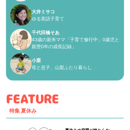
大井ミサコ
ゆる英語子育て
千代田橋そあ
43歳の新米ママ「子育て修行中」0歳児と
親歴0年の成長記録」
小栗
母と息子、山梨ふたり暮らし
特集
夏休み