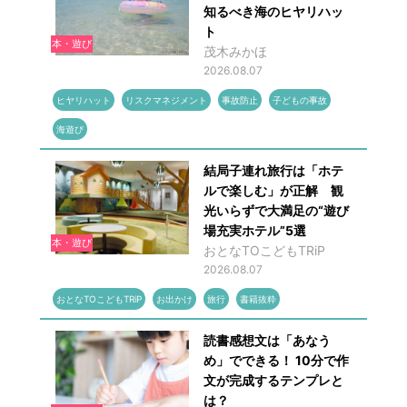
知るべき海のヒヤリハッ
ト
本・遊び
茂木みかほ
2026.08.07
ヒヤリハット
リスクマネジメント
事故防止
子どもの事故
海遊び
結局子連れ旅行は「ホテ
ルで楽しむ」が正解 観
光いらずで大満足の“遊び
場充実ホテル”5選
本・遊び
おとなTOこどもTRiP
2026.08.07
おとなTOこどもTRiP
お出かけ
旅行
書籍抜粋
読書感想文は「あなう
め」でできる！ 10分で作
文が完成するテンプレと
は？