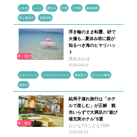
お弁当
レシピ
夏休み
学童
小学館
書籍抜粋
野上優佳子
長期休暇
浮き輪のまま転覆、砂で
火傷も...夏休み前に親が
知るべき海のヒヤリハッ
ト
本・遊び
茂木みかほ
2026.08.05
ヒヤリハット
リスクマネジメント
事故防止
子どもの事故
海遊び
結局子連れ旅行は「ホテ
ルで楽しむ」が正解 観
光いらずで大満足の“遊び
場充実ホテル”5選
本・遊び
おとなTOこどもTRiP
2026.08.05