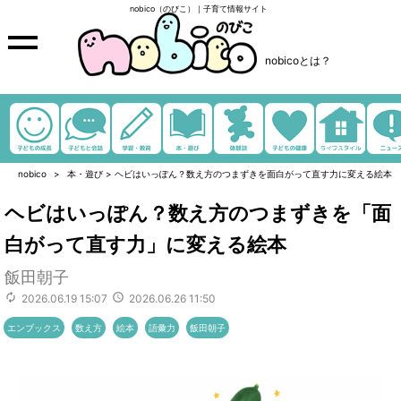
nobico（のびこ）｜子育て情報サイト
nobicoとは？
nobico
本・遊び
>
ヘビはいっぽん？数え方のつまずきを面白がって直す力に変える絵本
ヘビはいっぽん？数え方のつまずきを「面
白がって直す力」に変える絵本
飯田朝子
2026.06.19 15:07
2026.06.26 11:50
エンブックス
数え方
絵本
語彙力
飯田朝子