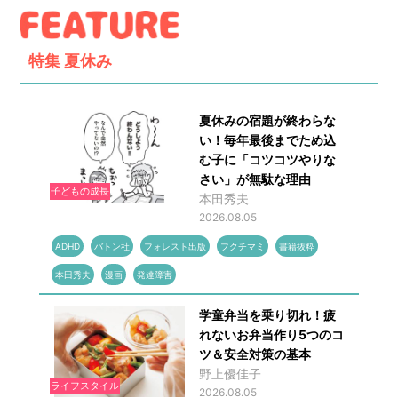
特集
夏休み
夏休みの宿題が終わらな
い！毎年最後までため込
む子に「コツコツやりな
さい」が無駄な理由
子どもの成長
本田秀夫
2026.08.05
ADHD
バトン社
フォレスト出版
フクチマミ
書籍抜粋
本田秀夫
漫画
発達障害
学童弁当を乗り切れ！疲
れないお弁当作り5つのコ
ツ＆安全対策の基本
野上優佳子
ライフスタイル
2026.08.05