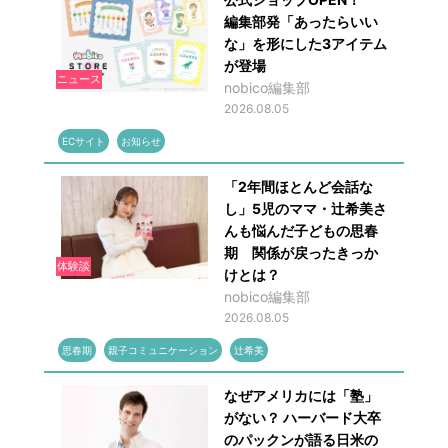
編集部発「あったらいい
な」を形にした3アイテム
が登場
ニュース
nobico編集部
2026.08.05
ECサイト
お知らせ
「2年間ほとんど会話な
し」5児のママ・辻希美さ
んも悩んだ子どもの思春
期 関係が戻ったきっか
体験談
けとは？
nobico編集部
2026.08.05
思春期
親子コミュニケーション
辻希美
なぜアメリカには「塾」
がない？ ハーバード大卒
のパックンが語る日米の