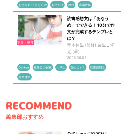
おとなTOこどもTRiP
お出かけ
旅行
書籍抜粋
読書感想文は「あなう
め」でできる！ 10分で作
文が完成するテンプレと
は？
学習・教育
青木伸生 (監修),粟生こず
え (著)
2026.08.05
Gakken
夏休みの宿題
小学生
粟生こずえ
読書感想文
青木伸生
編集部おすすめ
公式ショップOPEN！