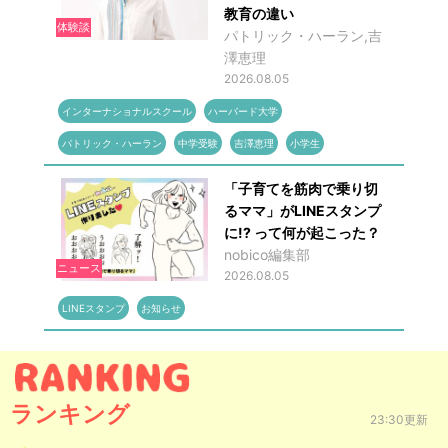
教育の違い
体験談
パトリック・ハーラン,吉
澤恵理
2026.08.05
インターナショナルスクール
ハーバード大学
パトリック・ハーラン
中学受験
吉澤恵理
小学生
「子育てを筋肉で乗り切
るママ」がLINEスタンプ
に!? って何が起こった？
nobico編集部
ニュース
2026.08.05
LINEスタンプ
お知らせ
ランキング
23:30更新