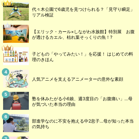
代々木公園で6歳児を見つけられる？「見守り瞬足」
リアル検証
【エリック・カール×しながわ水族館】特別展 お腹
が透けるカエル、枯れ葉そっくりの魚！?
子どもの「やってみたい！」を応援！ はじめての料
理のきほん
人気アニメを支えるアニメーターの意外な素顔
塾を休みたがる小6娘、週3度目の「お腹痛い」…母
が気づいた本当の理由
部進学なのに不安を抱える中2息子…母が知った本当
の気持ち