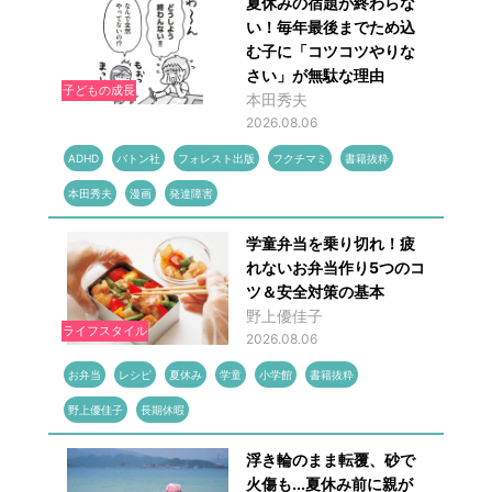
夏休みの宿題が終わらな
い！毎年最後までため込
む子に「コツコツやりな
さい」が無駄な理由
子どもの成長
本田秀夫
2026.08.06
ADHD
バトン社
フォレスト出版
フクチマミ
書籍抜粋
本田秀夫
漫画
発達障害
学童弁当を乗り切れ！疲
れないお弁当作り5つのコ
ツ＆安全対策の基本
野上優佳子
ライフスタイル
2026.08.06
お弁当
レシピ
夏休み
学童
小学館
書籍抜粋
野上優佳子
長期休暇
浮き輪のまま転覆、砂で
火傷も...夏休み前に親が