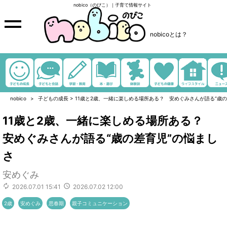
nobico（のびこ）｜子育て情報サイト
nobicoとは？
nobico
子どもの成長
>
11歳と2歳、一緒に楽しめる場所ある？ 安めぐみさんが語る“歳の
11歳と2歳、一緒に楽しめる場所ある？
安めぐみさんが語る“歳の差育児”の悩まし
さ
安めぐみ
2026.07.01 15:41
2026.07.02 12:00
2歳
安めぐみ
思春期
親子コミュニケーション