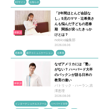
ECサイト
お知らせ
「2年間ほとんど会話な
し」5児のママ・辻希美さ
んも悩んだ子どもの思春
期 関係が戻ったきっか
体験談
けとは？
nobico編集部
2026.08.06
思春期
親子コミュニケーション
辻希美
なぜアメリカには「塾」
がない？ ハーバード大卒
のパックンが語る日米の
教育の違い
体験談
パトリック・ハーラン,吉
澤恵理
2026.08.06
インターナショナルスクール
ハーバード大学