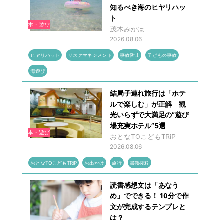
知るべき海のヒヤリハッ
ト
本・遊び
茂木みかほ
2026.08.06
ヒヤリハット
リスクマネジメント
事故防止
子どもの事故
海遊び
結局子連れ旅行は「ホテ
ルで楽しむ」が正解 観
光いらずで大満足の“遊び
場充実ホテル”5選
本・遊び
おとなTOこどもTRiP
2026.08.06
おとなTOこどもTRiP
お出かけ
旅行
書籍抜粋
読書感想文は「あなう
め」でできる！ 10分で作
文が完成するテンプレと
は？