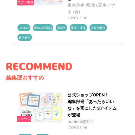
学習・教育
青木伸生 (監修),粟生こず
え (著)
2026.08.06
Gakken
夏休みの宿題
小学生
粟生こずえ
読書感想文
青木伸生
編集部おすすめ
公式ショップOPEN！
編集部発「あったらいい
な」を形にした3アイテム
が登場
ニュース
nobico編集部
2026.08.06