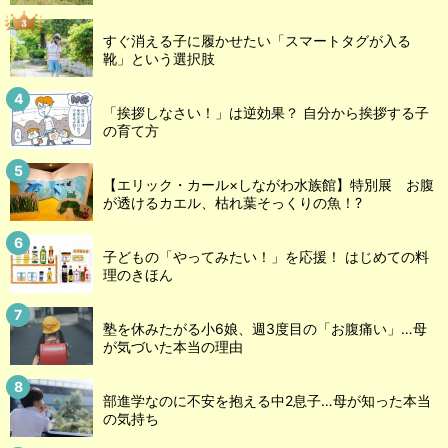
すぐ消える子に履かせたい「スマートタグが入る
靴」という選択肢
「挨拶しなさい！」は逆効果？ 自分から挨拶する子
の育て方
【エリック・カール×しながわ水族館】特別展 お腹
が透けるカエル、枯れ葉そっくりの魚！?
子どもの「やってみたい！」を応援！ はじめての料
理のきほん
塾を休みたがる小6娘、週3度目の「お腹痛い」…母
が気づいた本当の理由
部進学なのに不安を抱える中2息子…母が知った本当
の気持ち