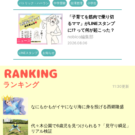
パトリック・ハーラン
中学受験
吉澤恵理
小学生
「子育てを筋肉で乗り切
るママ」がLINEスタンプ
に!? って何が起こった？
nobico編集部
ニュース
2026.08.06
LINEスタンプ
お知らせ
ランキング
11:30更新
なにもかもがイヤになり海に身を投げる西郷隆盛
代々木公園で6歳児を見つけられる？「見守り瞬足」
リアル検証