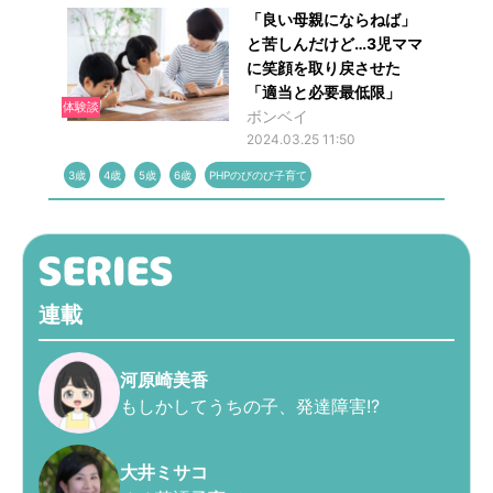
「良い母親にならねば」
と苦しんだけど…3児ママ
に笑顔を取り戻させた
「適当と必要最低限」
体験談
ボンベイ
2024.03.25 11:50
3歳
4歳
5歳
6歳
PHPのびのび子育て
連載
河原崎美香
もしかしてうちの子、発達障害!?
大井ミサコ