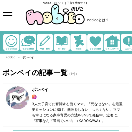
nobico（のびこ）｜子育て情報サイト
nobicoとは？
nobico
ボンベイ
ボンベイの記事一覧
(1件)
ボンベイ
3人の子育てに奮闘する働くママ。「死なせない」を最重
要ミッションに掲げ、無理をしない、つらくない、ママ
も幸せになる家事育児の方法をSNSで発信中。近著に、
『家事なんて適当でいい!』（KADOKAWA）。