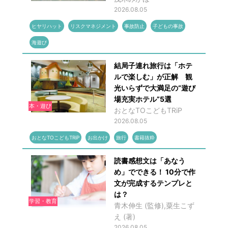
2026.08.05
ヒヤリハット
リスクマネジメント
事故防止
子どもの事故
海遊び
結局子連れ旅行は「ホテ
ルで楽しむ」が正解 観
光いらずで大満足の“遊び
場充実ホテル”5選
本・遊び
おとなTOこどもTRiP
2026.08.05
おとなTOこどもTRiP
お出かけ
旅行
書籍抜粋
読書感想文は「あなう
め」でできる！ 10分で作
文が完成するテンプレと
は？
学習・教育
青木伸生 (監修),粟生こず
え (著)
2026.08.05