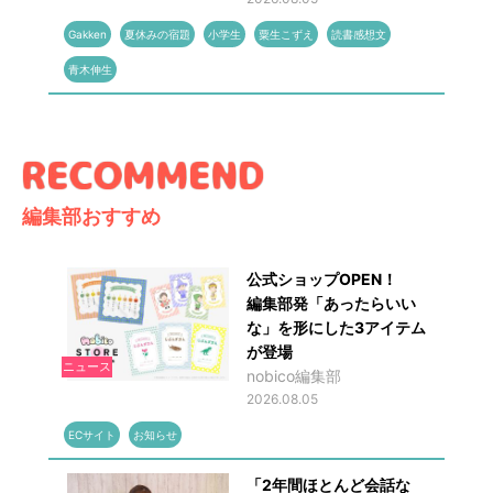
Gakken
夏休みの宿題
小学生
粟生こずえ
読書感想文
青木伸生
編集部おすすめ
公式ショップOPEN！
編集部発「あったらいい
な」を形にした3アイテム
が登場
ニュース
nobico編集部
2026.08.05
ECサイト
お知らせ
「2年間ほとんど会話な