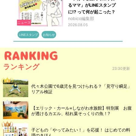
るママ」がLINEスタンプ
に!? って何が起こった？
nobico編集部
ニュース
2026.08.05
LINEスタンプ
お知らせ
ランキング
23:30更新
代々木公園で6歳児を見つけられる？「見守り瞬足」
リアル検証
【エリック・カール×しながわ水族館】特別展 お腹
が透けるカエル、枯れ葉そっくりの魚！?
子どもの「やってみたい！」を応援！ はじめての料
理のきほん