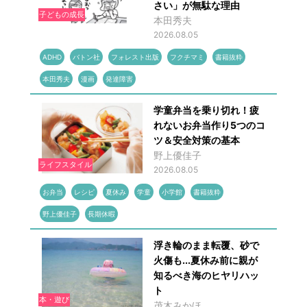
さい」が無駄な理由
子どもの成長
本田秀夫
2026.08.05
ADHD
バトン社
フォレスト出版
フクチマミ
書籍抜粋
本田秀夫
漫画
発達障害
学童弁当を乗り切れ！疲
れないお弁当作り5つのコ
ツ＆安全対策の基本
野上優佳子
ライフスタイル
2026.08.05
お弁当
レシピ
夏休み
学童
小学館
書籍抜粋
野上優佳子
長期休暇
浮き輪のまま転覆、砂で
火傷も...夏休み前に親が
知るべき海のヒヤリハッ
ト
本・遊び
茂木みかほ