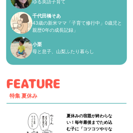
ゆる英語子育て
千代田橋そあ
43歳の新米ママ「子育て修行中」0歳児と
親歴0年の成長記録」
小栗
母と息子、山梨ふたり暮らし
特集
夏休み
夏休みの宿題が終わらな
い！毎年最後までため込
む子に「コツコツやりな