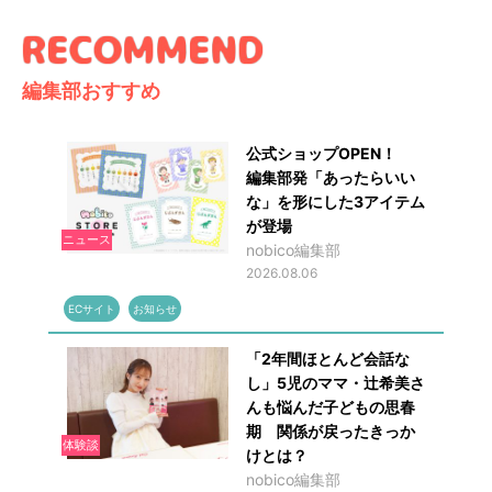
編集部おすすめ
公式ショップOPEN！
編集部発「あったらいい
な」を形にした3アイテム
が登場
ニュース
nobico編集部
2026.08.06
ECサイト
お知らせ
「2年間ほとんど会話な
し」5児のママ・辻希美さ
んも悩んだ子どもの思春
期 関係が戻ったきっか
体験談
けとは？
nobico編集部