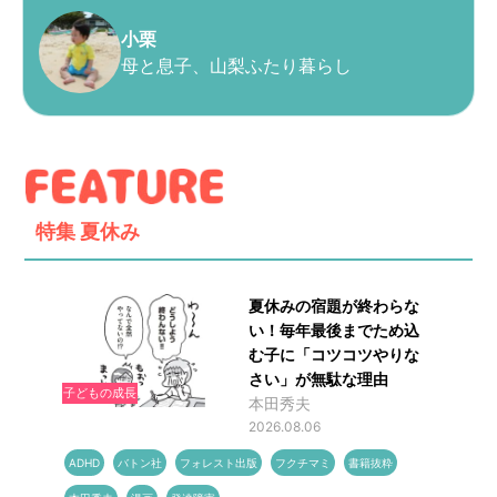
小栗
母と息子、山梨ふたり暮らし
特集
夏休み
夏休みの宿題が終わらな
い！毎年最後までため込
む子に「コツコツやりな
さい」が無駄な理由
子どもの成長
本田秀夫
2026.08.06
ADHD
バトン社
フォレスト出版
フクチマミ
書籍抜粋