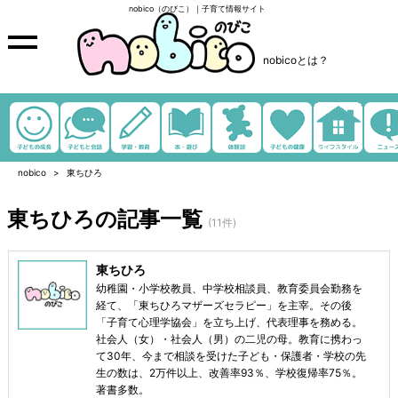
nobico（のびこ）｜子育て情報サイト
nobicoとは？
nobico
東ちひろ
東ちひろの記事一覧
(11件)
東ちひろ
幼稚園・小学校教員、中学校相談員、教育委員会勤務を
経て、「東ちひろマザーズセラピー」を主宰。その後
「子育て心理学協会」を立ち上げ、代表理事を務める。
社会人（女）・社会人（男）の二児の母。教育に携わっ
て30年、今まで相談を受けた子ども・保護者・学校の先
生の数は、2万件以上、改善率93％、学校復帰率75％。
著書多数。