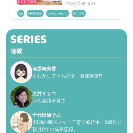
子どもの成長
2023.02.15 10:31
8歳
PHP研究所
ゲームと子ども
東ちひろ
連載
河原崎美香
もしかしてうちの子、発達障害!?
大井ミサコ
ゆる英語子育て
千代田橋そあ
43歳の新米ママ「子育て修行中」0歳児と
親歴0年の成長記録」