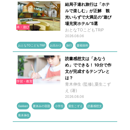
結局子連れ旅行は「ホテ
ルで楽しむ」が正解 観
光いらずで大満足の“遊び
場充実ホテル”5選
本・遊び
おとなTOこどもTRiP
2026.08.06
おとなTOこどもTRiP
お出かけ
旅行
書籍抜粋
読書感想文は「あなう
め」でできる！ 10分で作
文が完成するテンプレと
は？
学習・教育
青木伸生 (監修),粟生こず
え (著)
2026.08.06
Gakken
夏休みの宿題
小学生
粟生こずえ
読書感想文
青木伸生