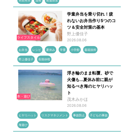
本田秀夫
漫画
発達障害
学童弁当を乗り切れ！疲
れないお弁当作り5つのコ
ツ＆安全対策の基本
野上優佳子
ライフスタイル
2026.08.06
お弁当
レシピ
夏休み
学童
小学館
書籍抜粋
野上優佳子
長期休暇
浮き輪のまま転覆、砂で
火傷も...夏休み前に親が
知るべき海のヒヤリハッ
ト
本・遊び
茂木みかほ
2026.08.06
ヒヤリハット
リスクマネジメント
事故防止
子どもの事故
海遊び