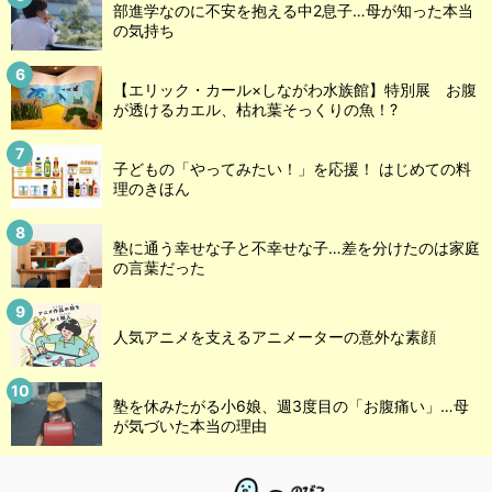
部進学なのに不安を抱える中2息子…母が知った本当
の気持ち
【エリック・カール×しながわ水族館】特別展 お腹
が透けるカエル、枯れ葉そっくりの魚！?
子どもの「やってみたい！」を応援！ はじめての料
理のきほん
塾に通う幸せな子と不幸せな子…差を分けたのは家庭
の言葉だった
人気アニメを支えるアニメーターの意外な素顔
塾を休みたがる小6娘、週3度目の「お腹痛い」…母
が気づいた本当の理由