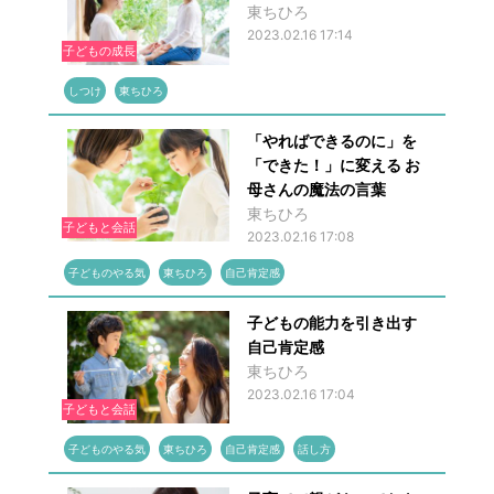
東ちひろ
2023.02.16 17:14
子どもの成長
しつけ
東ちひろ
「やればできるのに」を
「できた！」に変える お
母さんの魔法の言葉
東ちひろ
子どもと会話
2023.02.16 17:08
子どものやる気
東ちひろ
自己肯定感
子どもの能力を引き出す
自己肯定感
東ちひろ
2023.02.16 17:04
子どもと会話
子どものやる気
東ちひろ
自己肯定感
話し方