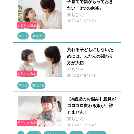
子育てで親がもっておき
たい「3つの余裕」
東ちひろ
2023.02.16 16:56
子どもと会話
声掛け
東ちひろ
荒れる子どもにしないた
めには、ふだんの関わり
方が大切
東ちひろ
子どもと会話
2023.02.16 16:28
声掛け
東ちひろ
【4歳児のお悩み】意見が
コロコロ変わる娘が、許
せません！
東ちひろ
子どもと会話
2023.02.16 15:47