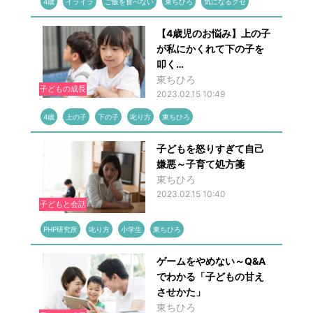
4歳
イライラ
ご飯を食べない
東ちひろ
気になるクセ
【4歳児のお悩み】上の子
が私にかくれて下の子を
叩く…
東ちひろ
子どもの成長
2023.02.15 10:49
4歳
上の子
下の子
叱り方
東ちひろ
子どもを怒りすぎて自己
嫌悪～子育て処方箋
東ちひろ
2023.02.15 10:40
子どもと会話
PHP研究所
叱り方
小学生
東ちひろ
ゲームをやめない～Q&A
でわかる「子どもの甘え
させかた」
東ちひろ