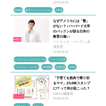
2026.08.06
思春期
親子コミュニケーション
辻希美
なぜアメリカには「塾」
がない？ ハーバード大卒
のパックンが語る日米の
教育の違い
体験談
パトリック・ハーラン,吉
澤恵理
2026.08.06
インターナショナルスクール
ハーバード大学
パトリック・ハーラン
中学受験
吉澤恵理
小学生
「子育てを筋肉で乗り切
るママ」がLINEスタンプ
に!? って何が起こった？
nobico編集部
ニュース
2026.08.06
LINEスタンプ
お知らせ