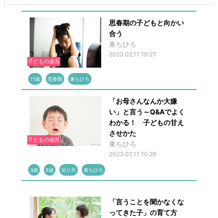
思春期の子どもと向かい
合う
東ちひろ
2023.02.17 10:27
子どもの成長
11歳
思春期
東ちひろ
「お母さんなんか大嫌
い」と言う～Q&Aでよく
わかる！ 子どもの甘え
させかた
子どもの成長
東ちひろ
2023.02.17 10:26
3歳
8歳
叱り方
東ちひろ
「言うことを聞かなくな
ってきた子」の育て方