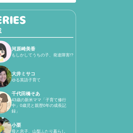
載
河原崎美香
もしかしてうちの子、発達障害!?
大井ミサコ
ゆる英語子育て
千代田橋そあ
43歳の新米ママ「子育て修行
中」0歳児と親歴0年の成長記
録」
小栗
母と息子、山梨ふたり暮らし