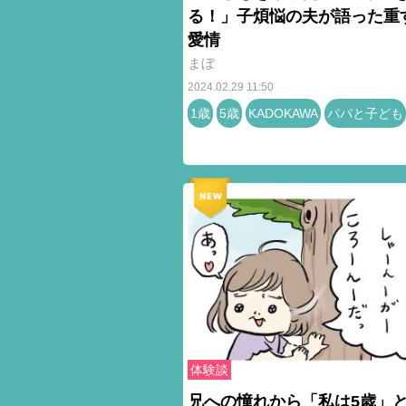
る！」子煩悩の夫が語った重
愛情
まぼ
2024.02.29 11:50
1歳
5歳
KADOKAWA
パパと子ども
体験談
兄への憧れから「私は5歳」