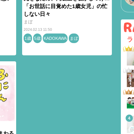
「お世話に目覚めた1歳女児」の忙
しない日々
まぼ
2024.02.13 11:50
1歳
5歳
KADOKAWA
まぼ
ラ
まわる