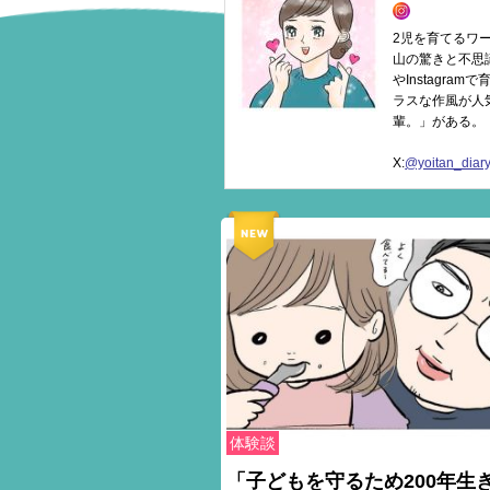
2児を育てるワ
山の驚きと不思
やInstagr
ラスな作風が人
輩。」がある。
X:
@yoitan_diar
体験談
「子どもを守るため200年生