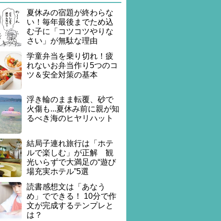
夏休みの宿題が終わらな
い！毎年最後までため込
む子に「コツコツやりな
さい」が無駄な理由
学童弁当を乗り切れ！疲
れないお弁当作り5つのコ
ツ＆安全対策の基本
浮き輪のまま転覆、砂で
火傷も...夏休み前に親が知
るべき海のヒヤリハット
結局子連れ旅行は「ホテ
ルで楽しむ」が正解 観
光いらずで大満足の“遊び
場充実ホテル”5選
読書感想文は「あなう
め」でできる！ 10分で作
文が完成するテンプレと
は？