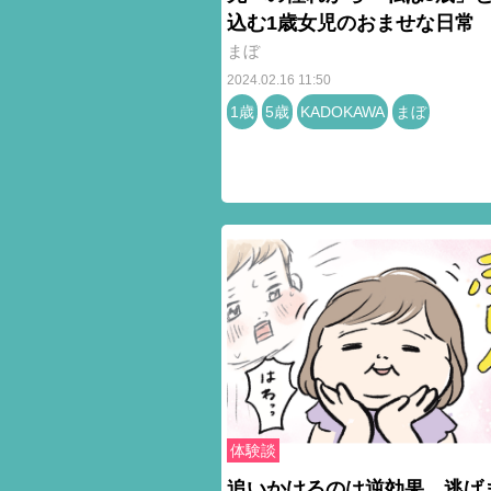
込む1歳女児のおませな日常
まぼ
2024.02.16 11:50
1歳
5歳
KADOKAWA
まぼ
体験談
追いかけるのは逆効果…逃げ