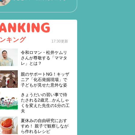
ンキング
17:30更新
令和ロマン・松井ケムリ
さんが尊敬する「ママタ
レ」とは？
親のサポートNG！キッザ
ニア「化石発掘現場」で
子どもが見せた意外な姿
きょうだいの習い事で待
たされる2歳児...かんしゃ
くを変えた先生の1分の工
夫
夏休みの自由研究におす
すめ！ 親子で観察しなが
ら作れるレシピ