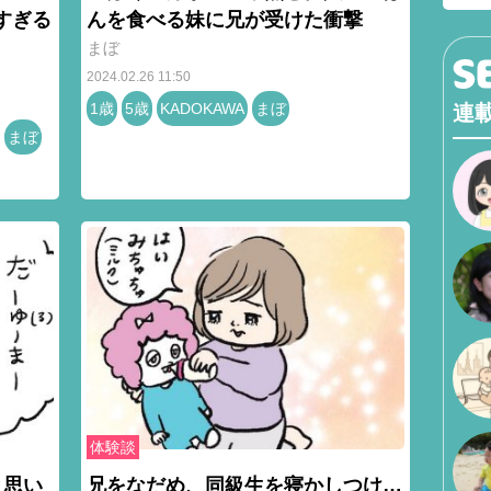
すぎる
んを食べる妹に兄が受けた衝撃
まぼ
2024.02.26 11:50
1歳
5歳
KADOKAWA
まぼ
連
まぼ
体験談
と思い
兄をなだめ、同級生を寝かしつけ…