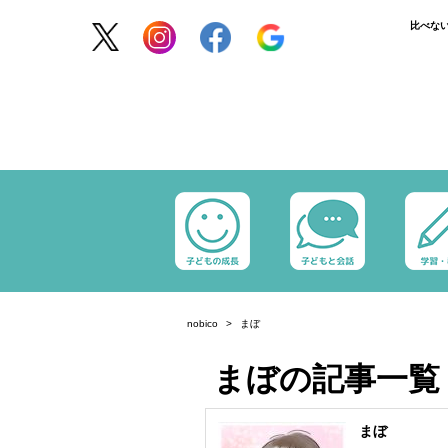
比べな
nobico
まぼ
まぼの記事一
まぼ