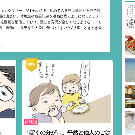
ーキングマザー。第1子出産後、初めての育児に奮闘する中で沢
議に出会い、体験談や成長記録を漫画に描くようになった。X
amで育児漫画を配信しており、読むと育児が楽しくなるようなユーモ
気。著作に、長男を主人公に描いた「よいたん3歳、ときどき先
y
体験談
き
「ぼくの分が…」平然と他人のごは