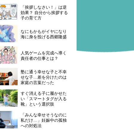
「挨拶しなさい！」は逆
効果？ 自分から挨拶する
子の育て方
なにもかもがイヤになり
海に身を投げる西郷隆盛
人気ゲームを完成へ導く
責任者の仕事とは？
塾に通う幸せな子と不幸
せな子…差を分けたのは
家庭の言葉だった
すぐ消える子に履かせた
い「スマートタグが入る
靴」という選択肢
「みんな幸せそうなのに
私だけ…」妊娠中の孤独
への対処法