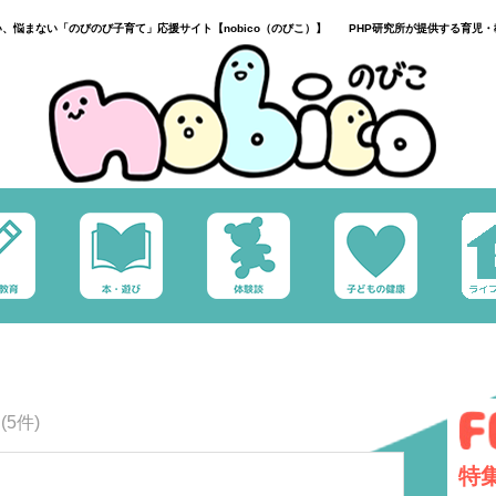
い、悩まない「のびのび子育て」応援サイト【nobico（のびこ）】 PHP研究所が提供する育児・
覧
(5件)
特