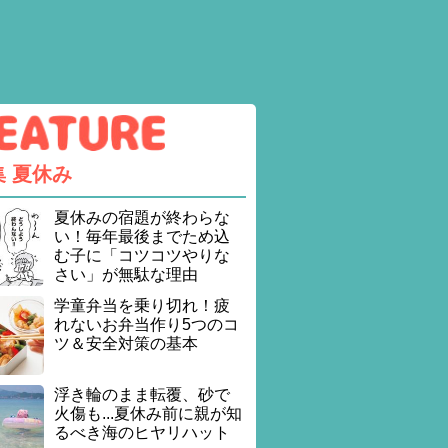
集
夏休み
夏休みの宿題が終わらな
い！毎年最後までため込
む子に「コツコツやりな
さい」が無駄な理由
学童弁当を乗り切れ！疲
れないお弁当作り5つのコ
ツ＆安全対策の基本
浮き輪のまま転覆、砂で
火傷も...夏休み前に親が知
るべき海のヒヤリハット