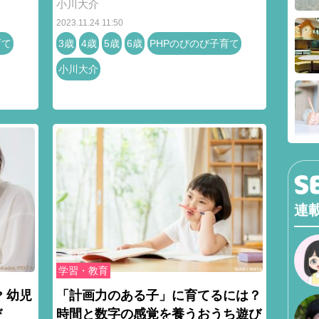
小川大介
2023.11.24 11:50
育て
3歳
4歳
5歳
6歳
PHPのびのび子育て
小川大介
連
学習・教育
 幼児
「計画力のある子」に育てるには？
び
時間と数字の感覚を養うおうち遊び