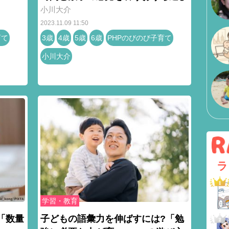
小川大介
2023.11.09 11:50
育て
3歳
4歳
5歳
6歳
PHPのびのび子育て
小川大介
ラ
学習・教育
「数量
子どもの語彙力を伸ばすには?「勉