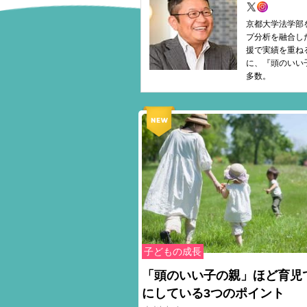
京都大学法学部
プ分析を融合し
援で実績を重ね
に、『頭のいい
多数。
子どもの成長
「頭のいい子の親」ほど育児
にしている3つのポイント