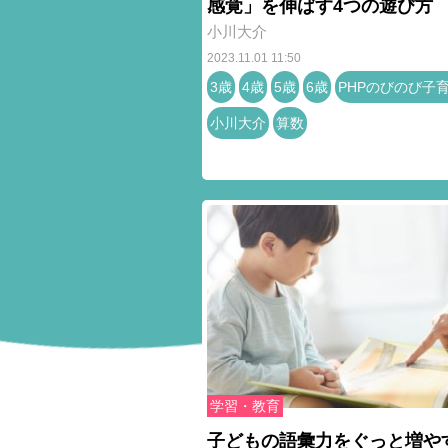
感覚」を伸ばす4つの遊び方
小川大介
2023.11.01 11:50
3歳
4歳
5歳
6歳
PHPのびのび子
小川大介
算数
学習・教育
子どもの語彙力をぐっと増や