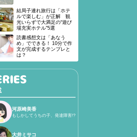
結局子連れ旅行は「ホテ
ルで楽しむ」が正解 観
光いらずで大満足の“遊び
場充実ホテル”5選
読書感想文は「あなう
め」でできる！ 10分で作
文が完成するテンプレと
は？
載
河原崎美香
もしかしてうちの子、発達障害!?
大井ミサコ