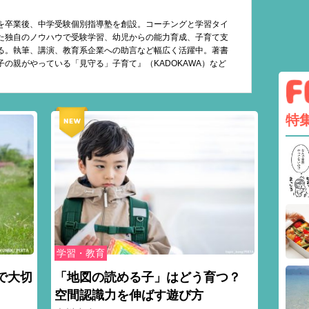
を卒業後、中学受験個別指導塾を創設。コーチングと学習タイ
た独自のノウハウで受験学習、幼児からの能力育成、子育て支
る。執筆、講演、教育系企業への助言など幅広く活躍中。著書
子の親がやっている「見守る」子育て』（KADOKAWA）など
特
学習・教育
で大切
「地図の読める子」はどう育つ？
空間認識力を伸ばす遊び方