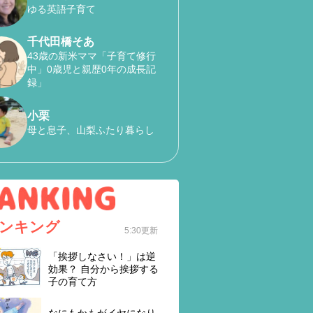
ゆる英語子育て
千代田橋そあ
43歳の新米ママ「子育て修行
中」0歳児と親歴0年の成長記
録」
小栗
母と息子、山梨ふたり暮らし
ンキング
5:30更新
「挨拶しなさい！」は逆
効果？ 自分から挨拶する
子の育て方
なにもかもがイヤになり