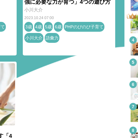
強に必要な力が育つ」4つの遊び方
小川大介
2023.10.24 07:00
育て
3歳
4歳
5歳
6歳
PHPのびのび子育て
小川大介
語彙力
す「4