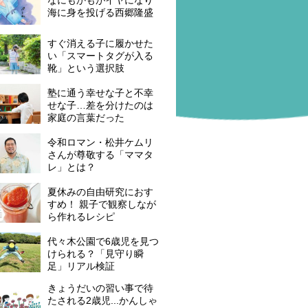
海に身を投げる西郷隆盛
すぐ消える子に履かせた
い「スマートタグが入る
靴」という選択肢
塾に通う幸せな子と不幸
せな子…差を分けたのは
家庭の言葉だった
令和ロマン・松井ケムリ
さんが尊敬する「ママタ
レ」とは？
夏休みの自由研究におす
すめ！ 親子で観察しなが
ら作れるレシピ
代々木公園で6歳児を見つ
けられる？「見守り瞬
足」リアル検証
きょうだいの習い事で待
たされる2歳児...かんしゃ