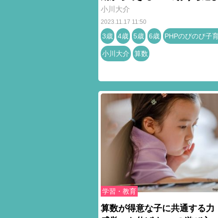
小川大介
2023.11.17 11:50
3歳
4歳
5歳
6歳
PHPのびのび子
小川大介
算数
学習・教育
算数が得意な子に共通する力