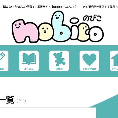
い、悩まない「のびのび子育て」応援サイト【nobico（のびこ）】 PHP研究所が提供する育児・
一覧
(7件)