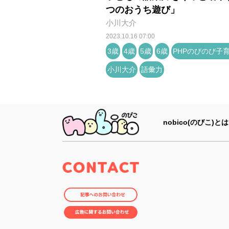
つのおうち遊び」
小川大介
2023.10.16 07:00
3歳
4歳
5歳
6歳
PHPのびのび子
小川大介
語彙力
nobico(のびこ)とは