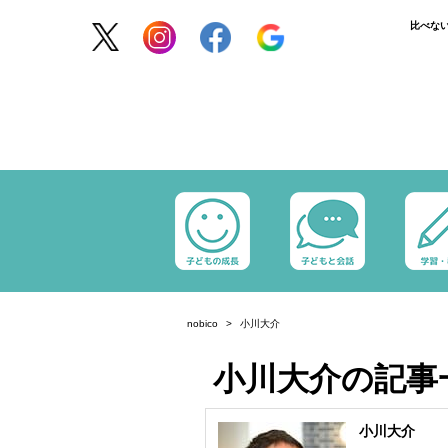
比べな
nobico
小川大介
小川大介の記事
小川大介