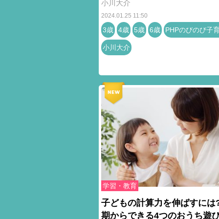
小川大介
2024.01.25 11:50
3歳
4歳
5歳
6歳
PHPのびのび子
小川大介
学習・教育
子どもの計算力を伸ばすには?
期からできる4つのおうち遊