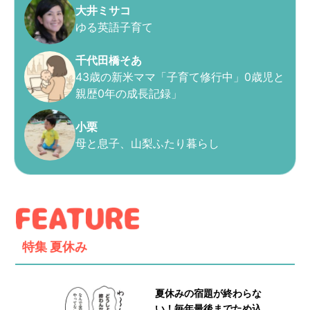
大井ミサコ
ゆる英語子育て
千代田橋そあ
43歳の新米ママ「子育て修行中」0歳児と
親歴0年の成長記録」
小栗
母と息子、山梨ふたり暮らし
特集
夏休み
夏休みの宿題が終わらな
い！毎年最後までため込