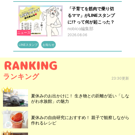
「子育てを筋肉で乗り切
るママ」がLINEスタンプ
に!? って何が起こった？
nobico編集部
ニュース
2026.08.06
LINEスタンプ
お知らせ
ランキング
23:30更新
夏休みのお出かけに！ 生き物との距離が近い「しな
がわ水族館」の魅力
夏休みの自由研究におすすめ！ 親子で観察しながら
作れるレシピ