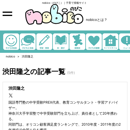
nobico（のびこ）｜子育て情報サイト
nobicoとは？
nobico
渋田隆之
渋田隆之の記事一覧
(5件)
渋田隆之
国語専門塾の中学受験PREX代表、教育コンサルタント・学習アドバイ
ザー。
神奈川大手学習塾で中学受験部門を立ち上げ、責任者として20年携わ
る。
同部門は、オリコン顧客満足度ランキングで、2010年度・2011年度の2
年連続で全国１位を獲得。