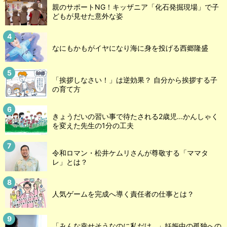
親のサポートNG！キッザニア「化石発掘現場」で子
どもが見せた意外な姿
なにもかもがイヤになり海に身を投げる西郷隆盛
「挨拶しなさい！」は逆効果？ 自分から挨拶する子
の育て方
きょうだいの習い事で待たされる2歳児...かんしゃく
を変えた先生の1分の工夫
令和ロマン・松井ケムリさんが尊敬する「ママタ
レ」とは？
人気ゲームを完成へ導く責任者の仕事とは？
「みんな幸せそうなのに私だけ…」妊娠中の孤独への