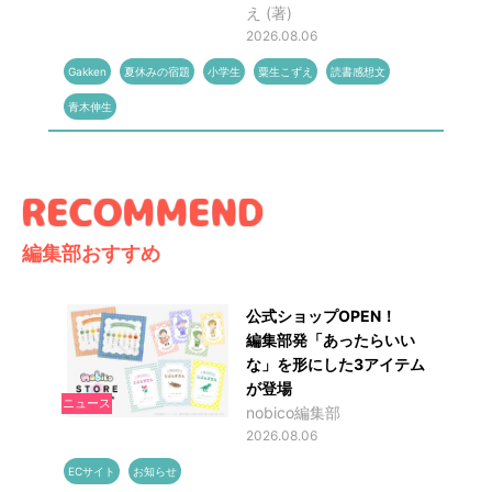
え (著)
2026.08.06
Gakken
夏休みの宿題
小学生
粟生こずえ
読書感想文
青木伸生
編集部おすすめ
公式ショップOPEN！
編集部発「あったらいい
な」を形にした3アイテム
が登場
ニュース
nobico編集部
2026.08.06
ECサイト
お知らせ