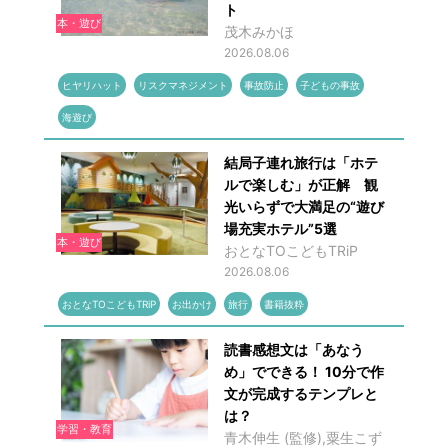
ト
本・遊び
茂木みかほ
2026.08.06
ヒヤリハット
リスクマネジメント
事故防止
子どもの事故
海遊び
結局子連れ旅行は「ホテ
ルで楽しむ」が正解 観
光いらずで大満足の“遊び
場充実ホテル”5選
本・遊び
おとなTOこどもTRiP
2026.08.06
おとなTOこどもTRiP
お出かけ
旅行
書籍抜粋
読書感想文は「あなう
め」でできる！ 10分で作
文が完成するテンプレと
は？
学習・教育
青木伸生 (監修),粟生こず