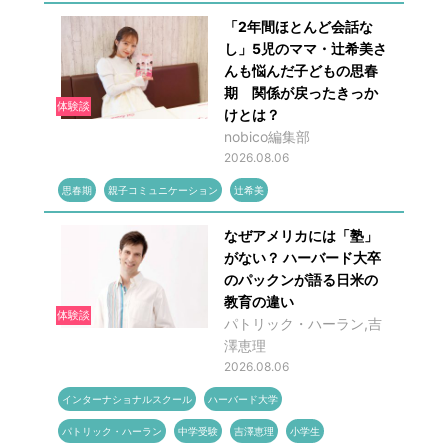
「2年間ほとんど会話な
し」5児のママ・辻希美さ
んも悩んだ子どもの思春
期 関係が戻ったきっか
体験談
けとは？
nobico編集部
2026.08.06
思春期
親子コミュニケーション
辻希美
なぜアメリカには「塾」
がない？ ハーバード大卒
のパックンが語る日米の
教育の違い
体験談
パトリック・ハーラン,吉
澤恵理
2026.08.06
インターナショナルスクール
ハーバード大学
パトリック・ハーラン
中学受験
吉澤恵理
小学生