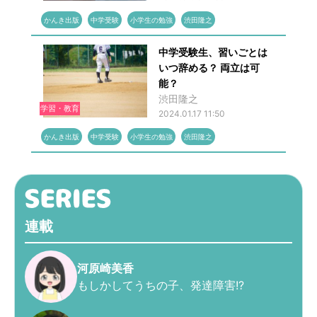
かんき出版
中学受験
小学生の勉強
渋田隆之
中学受験生、習いごとは
いつ辞める？ 両立は可
能？
渋田隆之
学習・教育
2024.01.17 11:50
かんき出版
中学受験
小学生の勉強
渋田隆之
連載
河原崎美香
もしかしてうちの子、発達障害!?