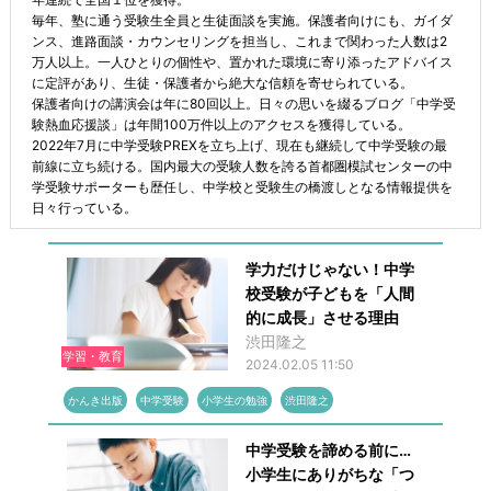
毎年、塾に通う受験生全員と生徒面談を実施。保護者向けにも、ガイダ
ンス、進路面談・カウンセリングを担当し、これまで関わった人数は2
万人以上。一人ひとりの個性や、置かれた環境に寄り添ったアドバイス
に定評があり、生徒・保護者から絶大な信頼を寄せられている。
保護者向けの講演会は年に80回以上。日々の思いを綴るブログ「中学受
験熱血応援談」は年間100万件以上のアクセスを獲得している。
2022年7月に中学受験PREXを立ち上げ、現在も継続して中学受験の最
前線に立ち続ける。国内最大の受験人数を誇る首都圏模試センターの中
学受験サポーターも歴任し、中学校と受験生の橋渡しとなる情報提供を
日々行っている。
学力だけじゃない！中学
校受験が子どもを「人間
的に成長」させる理由
渋田隆之
学習・教育
2024.02.05 11:50
かんき出版
中学受験
小学生の勉強
渋田隆之
中学受験を諦める前に…
小学生にありがちな「つ