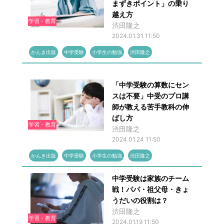
まずきポイント」の乗り
越え方
学習・教育
渋田隆之
2024.01.31 11:50
かんき出版
中学受験
小学生の勉強
渋田隆之
「中学受験の算数にセン
スは不要」中受のプロ講
師が教える苦手教科の伸
ばし方
学習・教育
渋田隆之
2024.01.24 11:50
かんき出版
中学受験
小学生の勉強
渋田隆之
中学受験は家族のチーム
戦！パパ・祖父母・きょ
うだいの役割は？
渋田隆之
学習・教育
2024.01.19 11:50