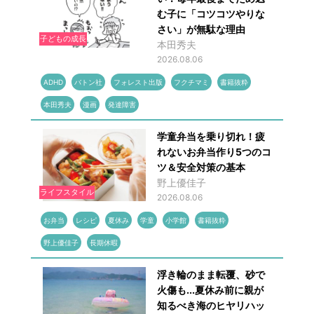
む子に「コツコツやりな
さい」が無駄な理由
子どもの成長
本田秀夫
2026.08.06
ADHD
バトン社
フォレスト出版
フクチマミ
書籍抜粋
本田秀夫
漫画
発達障害
学童弁当を乗り切れ！疲
れないお弁当作り5つのコ
ツ＆安全対策の基本
野上優佳子
ライフスタイル
2026.08.06
お弁当
レシピ
夏休み
学童
小学館
書籍抜粋
野上優佳子
長期休暇
浮き輪のまま転覆、砂で
火傷も...夏休み前に親が
知るべき海のヒヤリハッ