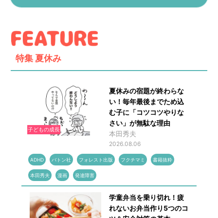
特集
夏休み
夏休みの宿題が終わらな
い！毎年最後までため込
む子に「コツコツやりな
さい」が無駄な理由
子どもの成長
本田秀夫
2026.08.06
ADHD
バトン社
フォレスト出版
フクチマミ
書籍抜粋
本田秀夫
漫画
発達障害
学童弁当を乗り切れ！疲
れないお弁当作り5つのコ