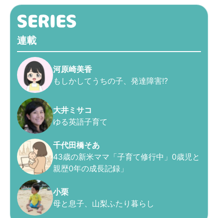
連載
河原崎美香
もしかしてうちの子、発達障害!?
大井ミサコ
ゆる英語子育て
千代田橋そあ
43歳の新米ママ「子育て修行中」0歳児と
親歴0年の成長記録」
小栗
母と息子、山梨ふたり暮らし