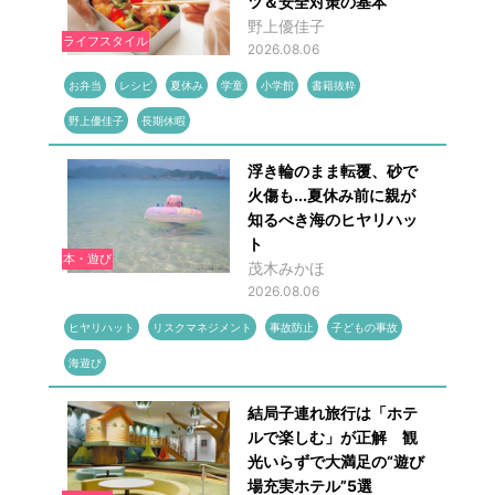
ツ＆安全対策の基本
野上優佳子
ライフスタイル
2026.08.06
お弁当
レシピ
夏休み
学童
小学館
書籍抜粋
野上優佳子
長期休暇
浮き輪のまま転覆、砂で
火傷も...夏休み前に親が
知るべき海のヒヤリハッ
ト
本・遊び
茂木みかほ
2026.08.06
ヒヤリハット
リスクマネジメント
事故防止
子どもの事故
海遊び
結局子連れ旅行は「ホテ
ルで楽しむ」が正解 観
光いらずで大満足の“遊び
場充実ホテル”5選