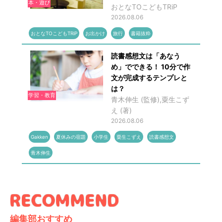
本・遊び
おとなTOこどもTRiP
2026.08.06
おとなTOこどもTRiP
お出かけ
旅行
書籍抜粋
読書感想文は「あなう
め」でできる！ 10分で作
文が完成するテンプレと
は？
学習・教育
青木伸生 (監修),粟生こず
え (著)
2026.08.06
Gakken
夏休みの宿題
小学生
粟生こずえ
読書感想文
青木伸生
編集部おすすめ