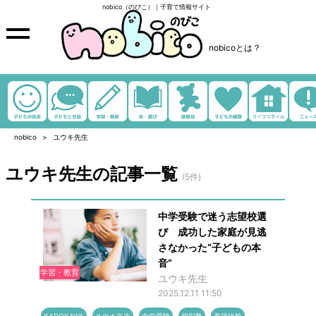
nobico（のびこ）｜子育て情報サイト
nobicoとは？
nobico
ユウキ先生
ユウキ先生の記事一覧
(5件)
中学受験で迷う志望校選
び 成功した家庭が見逃
さなかった“子どもの本
音”
学習・教育
ユウキ先生
2025.12.11 11:50