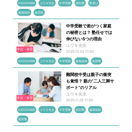
KADOKAWA
ユウキ先生
中学受験
個別塾
塾選び
書籍抜粋
集団塾
中学受験で差がつく家庭
の秘密とは？ 塾任せでは
伸びない5つの理由
ユウキ先生
学習・教育
2025.12.02 11:50
KADOKAWA
ユウキ先生
中学受験
書籍抜粋
集団塾
難関校中受は親子の衝突
も覚悟？ 親の“二人三脚サ
ポート”のリアル
ユウキ先生
学習・教育
2025.11.28 11:50
KADOKAWA
ユウキ先生
中学受験
個別塾
書籍抜粋
集団塾