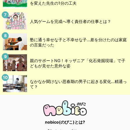
を変えた先生の1分の工夫
人気ゲームを完成へ導く責任者の仕事とは？
塾に通う幸せな子と不幸せな子…差を分けたのは家庭
の言葉だった
親のサポートNG！キッザニア「化石発掘現場」で子
どもが見せた意外な姿
なかなか聞けない思春期の男子に起きる変化…精通っ
て？
nobico(のびこ)とは?