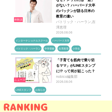
がない？ ハーバード大卒
のパックンが語る日米の
教育の違い
体験談
パトリック・ハーラン,吉
澤恵理
2026.08.06
インターナショナルスクール
ハーバード大学
パトリック・ハーラン
中学受験
吉澤恵理
小学生
「子育てを筋肉で乗り切
るママ」がLINEスタンプ
に!? って何が起こった？
nobico編集部
ニュース
2026.08.06
LINEスタンプ
お知らせ