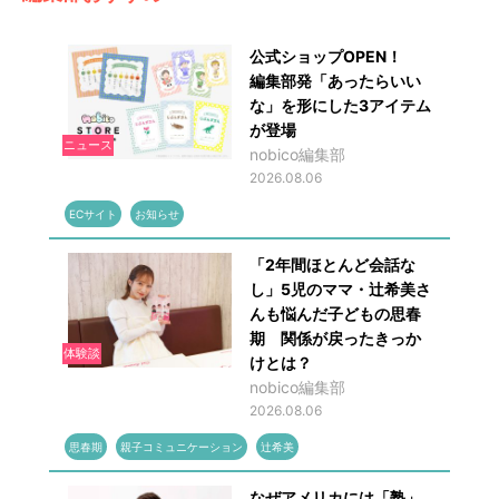
公式ショップOPEN！
編集部発「あったらいい
な」を形にした3アイテム
が登場
ニュース
nobico編集部
2026.08.06
ECサイト
お知らせ
「2年間ほとんど会話な
し」5児のママ・辻希美さ
んも悩んだ子どもの思春
期 関係が戻ったきっか
体験談
けとは？
nobico編集部
2026.08.06
思春期
親子コミュニケーション
辻希美
なぜアメリカには「塾」