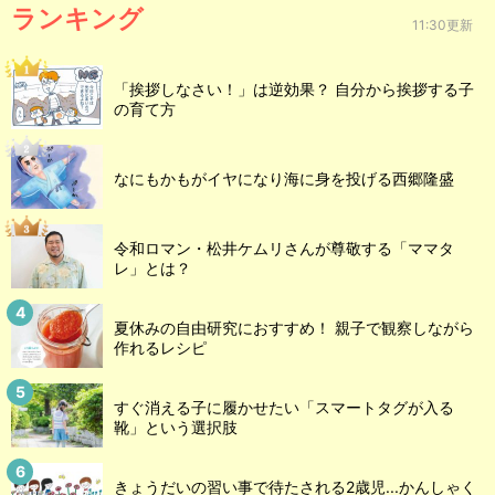
ランキング
11:30更新
「挨拶しなさい！」は逆効果？ 自分から挨拶する子
の育て方
なにもかもがイヤになり海に身を投げる西郷隆盛
令和ロマン・松井ケムリさんが尊敬する「ママタ
レ」とは？
夏休みの自由研究におすすめ！ 親子で観察しながら
作れるレシピ
すぐ消える子に履かせたい「スマートタグが入る
靴」という選択肢
きょうだいの習い事で待たされる2歳児...かんしゃく