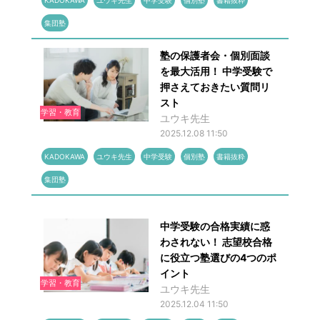
KADOKAWA
ユウキ先生
中学受験
個別塾
書籍抜粋
集団塾
塾の保護者会・個別面談
を最大活用！ 中学受験で
押さえておきたい質問リ
スト
学習・教育
ユウキ先生
2025.12.08 11:50
KADOKAWA
ユウキ先生
中学受験
個別塾
書籍抜粋
集団塾
中学受験の合格実績に惑
わされない！ 志望校合格
に役立つ塾選びの4つのポ
イント
学習・教育
ユウキ先生
2025.12.04 11:50