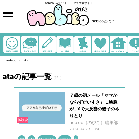
nobico（のびこ）｜子育て情報サイト
nobicoとは？
nobico
ata
ataの記事一覧
(1件)
７歳の初メール「ママか
ならずだいすき」に涙腺
が…Xで大反響の親子のや
りとり
体験談
nobico（のびこ）編集部
2024.04.23 11:50