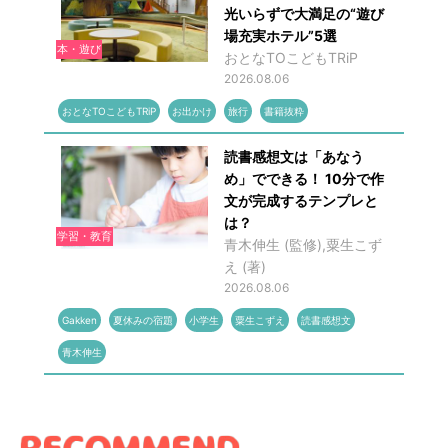
光いらずで大満足の“遊び
場充実ホテル”5選
本・遊び
おとなTOこどもTRiP
2026.08.06
おとなTOこどもTRiP
お出かけ
旅行
書籍抜粋
読書感想文は「あなう
め」でできる！ 10分で作
文が完成するテンプレと
は？
学習・教育
青木伸生 (監修),粟生こず
え (著)
2026.08.06
Gakken
夏休みの宿題
小学生
粟生こずえ
読書感想文
青木伸生