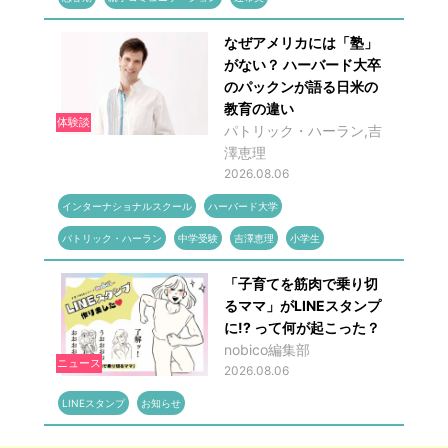
なぜアメリカには「塾」
がない？ ハーバード大卒
のパックンが語る日米の
教育の違い
体験談
パトリック・ハーラン,吉
澤恵理
2026.08.06
インターナショナルスクール
ハーバード大学
パトリック・ハーラン
中学受験
吉澤恵理
小学生
「子育てを筋肉で乗り切
るママ」がLINEスタンプ
に!? って何が起こった？
nobico編集部
ニュース
2026.08.06
LINEスタンプ
お知らせ