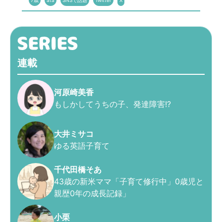
7歳
ata
SNSで話題
Twitter
X
連載
河原崎美香
もしかしてうちの子、発達障害!?
大井ミサコ
ゆる英語子育て
千代田橋そあ
43歳の新米ママ「子育て修行中」0歳児と
親歴0年の成長記録」
小栗