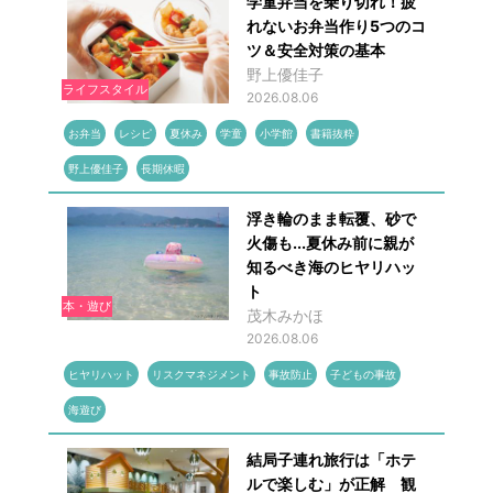
学童弁当を乗り切れ！疲
れないお弁当作り5つのコ
ツ＆安全対策の基本
野上優佳子
ライフスタイル
2026.08.06
お弁当
レシピ
夏休み
学童
小学館
書籍抜粋
野上優佳子
長期休暇
浮き輪のまま転覆、砂で
火傷も...夏休み前に親が
知るべき海のヒヤリハッ
ト
本・遊び
茂木みかほ
2026.08.06
ヒヤリハット
リスクマネジメント
事故防止
子どもの事故
海遊び
結局子連れ旅行は「ホテ
ルで楽しむ」が正解 観