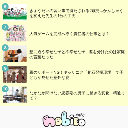
きょうだいの習い事で待たされる2歳児...かんしゃく
を変えた先生の1分の工夫
人気ゲームを完成へ導く責任者の仕事とは？
塾に通う幸せな子と不幸せな子…差を分けたのは家庭
の言葉だった
親のサポートNG！キッザニア「化石発掘現場」で子
どもが見せた意外な姿
なかなか聞けない思春期の男子に起きる変化…精通っ
て？