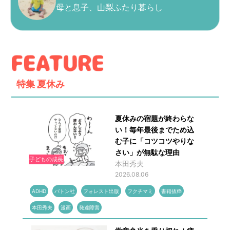
母と息子、山梨ふたり暮らし
特集
夏休み
夏休みの宿題が終わらな
い！毎年最後までため込
む子に「コツコツやりな
さい」が無駄な理由
子どもの成長
本田秀夫
2026.08.06
ADHD
バトン社
フォレスト出版
フクチマミ
書籍抜粋
本田秀夫
漫画
発達障害