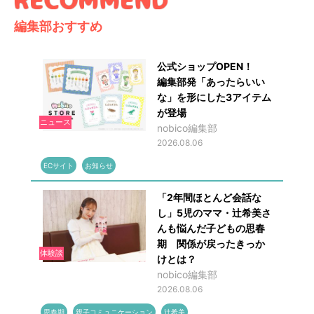
編集部おすすめ
公式ショップOPEN！
編集部発「あったらいい
な」を形にした3アイテム
が登場
ニュース
nobico編集部
2026.08.06
ECサイト
お知らせ
「2年間ほとんど会話な
し」5児のママ・辻希美さ
んも悩んだ子どもの思春
期 関係が戻ったきっか
体験談
けとは？
nobico編集部
2026.08.06
思春期
親子コミュニケーション
辻希美