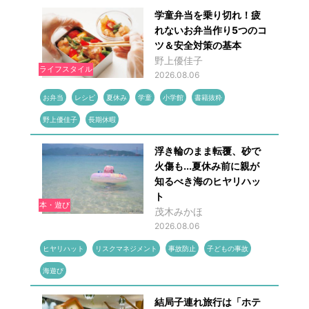
学童弁当を乗り切れ！疲
れないお弁当作り5つのコ
ツ＆安全対策の基本
野上優佳子
ライフスタイル
2026.08.06
お弁当
レシピ
夏休み
学童
小学館
書籍抜粋
野上優佳子
長期休暇
浮き輪のまま転覆、砂で
火傷も...夏休み前に親が
知るべき海のヒヤリハッ
ト
本・遊び
茂木みかほ
2026.08.06
ヒヤリハット
リスクマネジメント
事故防止
子どもの事故
海遊び
結局子連れ旅行は「ホテ