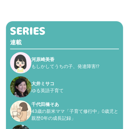
連載
河原崎美香
もしかしてうちの子、発達障害!?
大井ミサコ
ゆる英語子育て
千代田橋そあ
43歳の新米ママ「子育て修行中」0歳児と
親歴0年の成長記録」