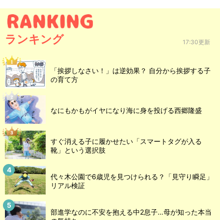
ランキング
17:30更新
「挨拶しなさい！」は逆効果？ 自分から挨拶する子
の育て方
なにもかもがイヤになり海に身を投げる西郷隆盛
すぐ消える子に履かせたい「スマートタグが入る
靴」という選択肢
代々木公園で6歳児を見つけられる？「見守り瞬足」
リアル検証
部進学なのに不安を抱える中2息子…母が知った本当