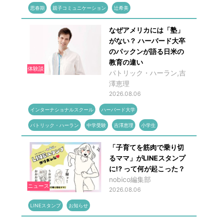
思春期
親子コミュニケーション
辻希美
なぜアメリカには「塾」
がない？ ハーバード大卒
のパックンが語る日米の
教育の違い
体験談
パトリック・ハーラン,吉
澤恵理
2026.08.06
インターナショナルスクール
ハーバード大学
パトリック・ハーラン
中学受験
吉澤恵理
小学生
「子育てを筋肉で乗り切
るママ」がLINEスタンプ
に!? って何が起こった？
nobico編集部
ニュース
2026.08.06
LINEスタンプ
お知らせ