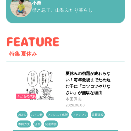
小栗
母と息子、山梨ふたり暮らし
特集
夏休み
夏休みの宿題が終わらな
い！毎年最後までため込
む子に「コツコツやりな
さい」が無駄な理由
子どもの成長
本田秀夫
2026.08.06
ADHD
バトン社
フォレスト出版
フクチマミ
書籍抜粋
本田秀夫
漫画
発達障害