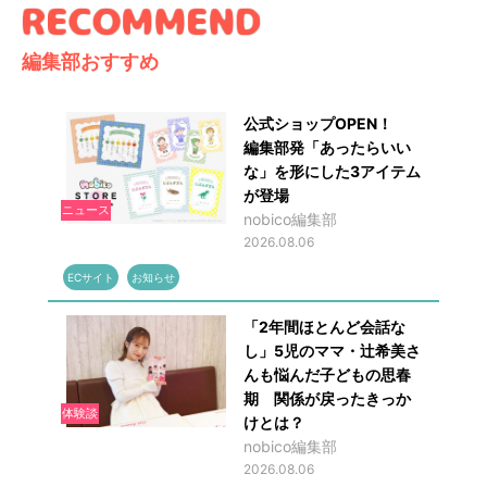
編集部おすすめ
公式ショップOPEN！
編集部発「あったらいい
な」を形にした3アイテム
が登場
ニュース
nobico編集部
2026.08.06
ECサイト
お知らせ
「2年間ほとんど会話な
し」5児のママ・辻希美さ
んも悩んだ子どもの思春
期 関係が戻ったきっか
体験談
けとは？
nobico編集部
2026.08.06