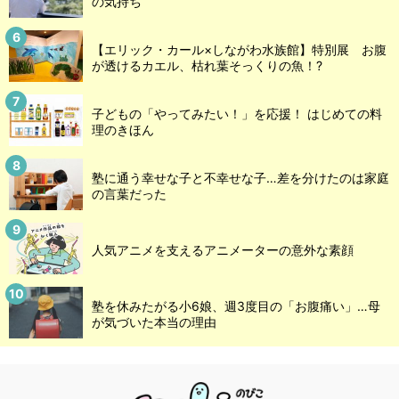
の気持ち
【エリック・カール×しながわ水族館】特別展 お腹
が透けるカエル、枯れ葉そっくりの魚！?
子どもの「やってみたい！」を応援！ はじめての料
理のきほん
塾に通う幸せな子と不幸せな子…差を分けたのは家庭
の言葉だった
人気アニメを支えるアニメーターの意外な素顔
塾を休みたがる小6娘、週3度目の「お腹痛い」…母
が気づいた本当の理由