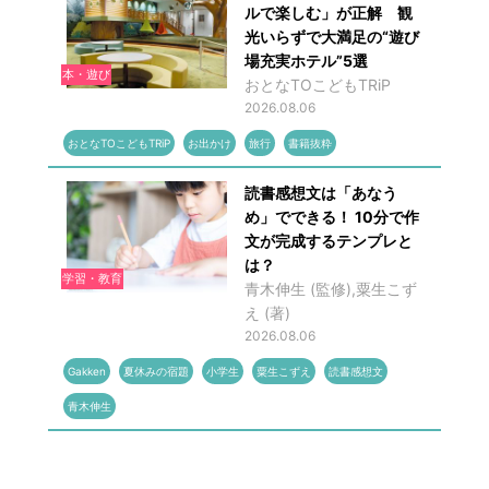
ルで楽しむ」が正解 観
光いらずで大満足の“遊び
場充実ホテル”5選
本・遊び
おとなTOこどもTRiP
2026.08.06
おとなTOこどもTRiP
お出かけ
旅行
書籍抜粋
読書感想文は「あなう
め」でできる！ 10分で作
文が完成するテンプレと
は？
学習・教育
青木伸生 (監修),粟生こず
え (著)
2026.08.06
Gakken
夏休みの宿題
小学生
粟生こずえ
読書感想文
青木伸生