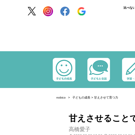
比べな
nobico
子どもの成長
>
甘えさせて育つ力
甘えさせること
高橋愛子