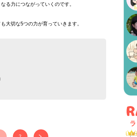
となる力につながっていくのです。
も大切な5つの力が育っていきます。
）
力
ラ
1
2