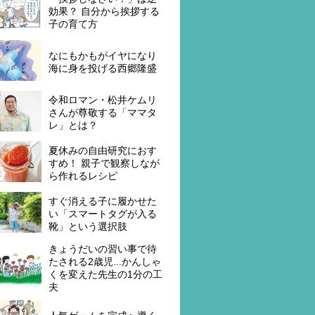
効果？ 自分から挨拶する
子の育て方
なにもかもがイヤになり
海に身を投げる西郷隆盛
令和ロマン・松井ケムリ
さんが尊敬する「ママタ
レ」とは？
夏休みの自由研究におす
すめ！ 親子で観察しなが
ら作れるレシピ
すぐ消える子に履かせた
い「スマートタグが入る
靴」という選択肢
きょうだいの習い事で待
たされる2歳児...かんしゃ
くを変えた先生の1分の工
夫