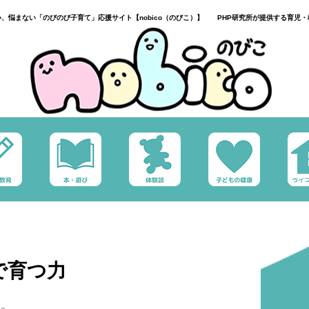
い、悩まない「のびのび子育て」応援サイト【nobico（のびこ）】 PHP研究所が提供する育児・
で育つ力