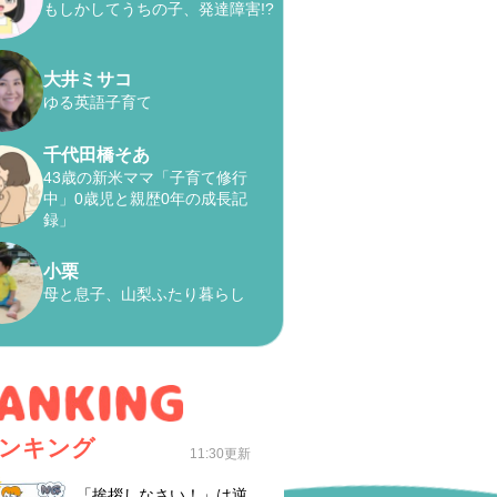
もしかしてうちの子、発達障害!?
大井ミサコ
ゆる英語子育て
千代田橋そあ
43歳の新米ママ「子育て修行
中」0歳児と親歴0年の成長記
録」
小栗
母と息子、山梨ふたり暮らし
ンキング
11:30更新
「挨拶しなさい！」は逆