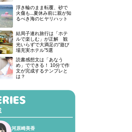
浮き輪のまま転覆、砂で
火傷も...夏休み前に親が知
るべき海のヒヤリハット
結局子連れ旅行は「ホテ
ルで楽しむ」が正解 観
光いらずで大満足の“遊び
場充実ホテル”5選
読書感想文は「あなう
め」でできる！ 10分で作
文が完成するテンプレと
は？
載
河原崎美香