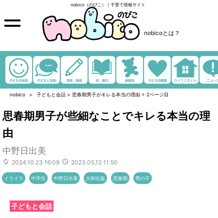
nobico（のびこ）｜子育て情報サイト
nobicoとは？
nobico
子どもと会話
>
思春期男子がキレる本当の理由
>
2ページ目
思春期男子が些細なことでキレる本当の理
由
中野日出美
2024.10.23 16:09
2023.05.12 11:50
イライラ
中学生
中野日出美
大和出版
思春期
男の子
子どもと会話