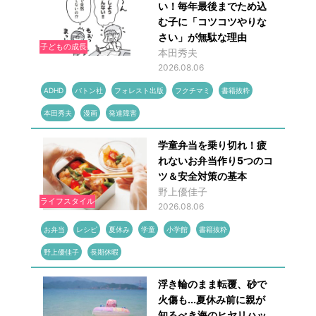
い！毎年最後までため込
む子に「コツコツやりな
さい」が無駄な理由
子どもの成長
本田秀夫
2026.08.06
ADHD
バトン社
フォレスト出版
フクチマミ
書籍抜粋
本田秀夫
漫画
発達障害
学童弁当を乗り切れ！疲
れないお弁当作り5つのコ
ツ＆安全対策の基本
野上優佳子
ライフスタイル
2026.08.06
お弁当
レシピ
夏休み
学童
小学館
書籍抜粋
野上優佳子
長期休暇
浮き輪のまま転覆、砂で
火傷も...夏休み前に親が
知るべき海のヒヤリハッ