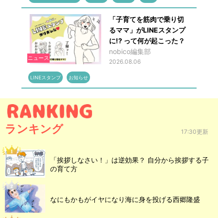
「子育てを筋肉で乗り切
るママ」がLINEスタンプ
に!? って何が起こった？
nobico編集部
ニュース
2026.08.06
LINEスタンプ
お知らせ
ランキング
17:30更新
「挨拶しなさい！」は逆効果？ 自分から挨拶する子
の育て方
なにもかもがイヤになり海に身を投げる西郷隆盛