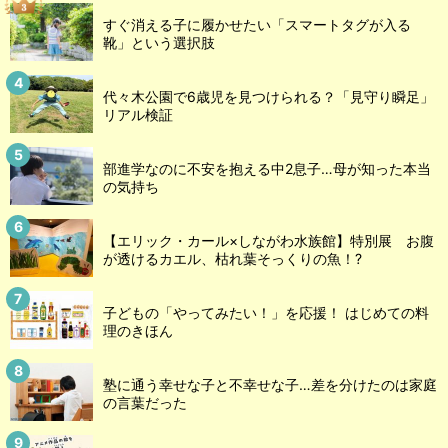
すぐ消える子に履かせたい「スマートタグが入る
靴」という選択肢
代々木公園で6歳児を見つけられる？「見守り瞬足」
リアル検証
部進学なのに不安を抱える中2息子…母が知った本当
の気持ち
【エリック・カール×しながわ水族館】特別展 お腹
が透けるカエル、枯れ葉そっくりの魚！?
子どもの「やってみたい！」を応援！ はじめての料
理のきほん
塾に通う幸せな子と不幸せな子…差を分けたのは家庭
の言葉だった