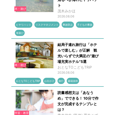
ト
本・遊び
茂木みかほ
2026.08.06
ヒヤリハット
リスクマネジメント
事故防止
子どもの事故
海遊び
結局子連れ旅行は「ホテ
ルで楽しむ」が正解 観
光いらずで大満足の“遊び
場充実ホテル”5選
本・遊び
おとなTOこどもTRiP
2026.08.06
おとなTOこどもTRiP
お出かけ
旅行
書籍抜粋
読書感想文は「あなう
め」でできる！ 10分で作
文が完成するテンプレと
は？
学習・教育