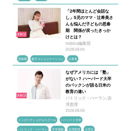
「2年間ほとんど会話な
し」5児のママ・辻希美さ
んも悩んだ子どもの思春
期 関係が戻ったきっか
体験談
けとは？
nobico編集部
2026.08.06
思春期
親子コミュニケーション
辻希美
なぜアメリカには「塾」
がない？ ハーバード大卒
のパックンが語る日米の
教育の違い
体験談
パトリック・ハーラン,吉
澤恵理
2026.08.06
インターナショナルスクール
ハーバード大学
パトリック・ハーラン
中学受験
吉澤恵理
小学生