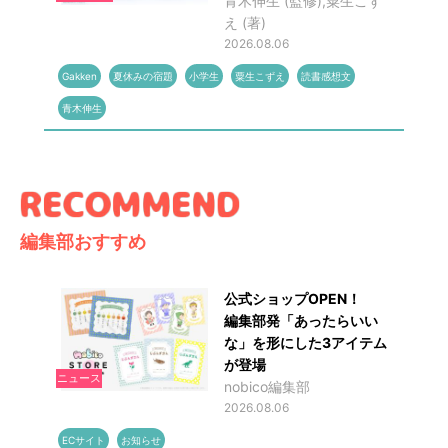
青木伸生 (監修),粟生こず
え (著)
2026.08.06
Gakken
夏休みの宿題
小学生
粟生こずえ
読書感想文
青木伸生
編集部おすすめ
公式ショップOPEN！
編集部発「あったらいい
な」を形にした3アイテム
が登場
ニュース
nobico編集部
2026.08.06
ECサイト
お知らせ