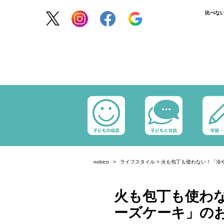
比べな
nobico
ライフスタイル
>
火も包丁も使わない！「冷
火も包丁も使わ
ーズケーキ」の