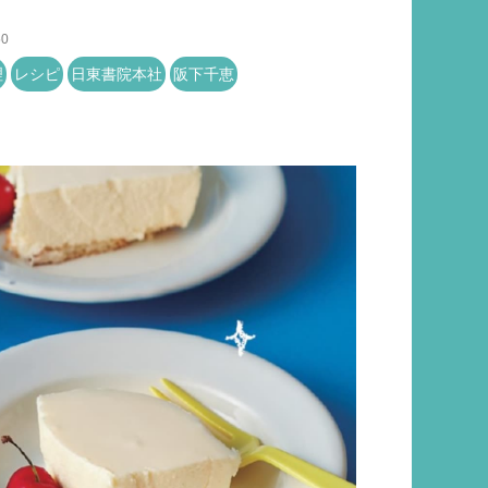
50
理
レシピ
日東書院本社
阪下千恵