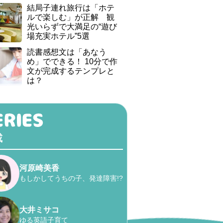
結局子連れ旅行は「ホテ
ルで楽しむ」が正解 観
光いらずで大満足の“遊び
場充実ホテル”5選
読書感想文は「あなう
め」でできる！ 10分で作
文が完成するテンプレと
は？
載
河原崎美香
もしかしてうちの子、発達障害!?
大井ミサコ
ゆる英語子育て