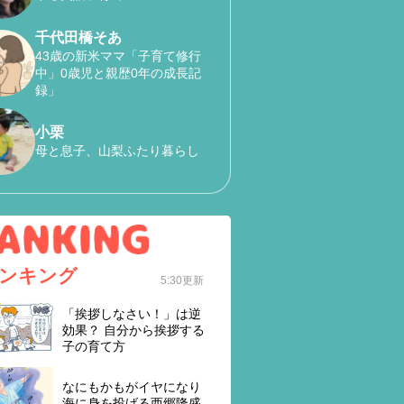
千代田橋そあ
43歳の新米ママ「子育て修行
中」0歳児と親歴0年の成長記
録」
小栗
母と息子、山梨ふたり暮らし
ンキング
5:30更新
「挨拶しなさい！」は逆
効果？ 自分から挨拶する
子の育て方
なにもかもがイヤになり
海に身を投げる西郷隆盛