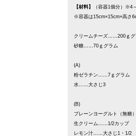
【材料】
（容器1個分）※4
※容器は15cm×15cm×高さ
クリームチーズ……200ｇ
砂糖……70ｇグラム
(A)
粉ゼラチン……7ｇグラム
水……大さじ3
(B)
プレーンヨーグルト（無糖）…
生クリーム……1/2カップ
レモン汁……大さじ1・1/2