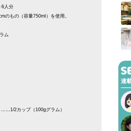
～6人分
6cmのもの（容量750ml）を使用。
グラム
連
…1/2カップ（100gグラム）