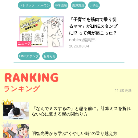
パトリック・ハーラン
中学受験
吉澤恵理
小学生
「子育てを筋肉で乗り切
るママ」がLINEスタンプ
に!? って何が起こった？
nobico編集部
ニュース
2026.08.04
LINEスタンプ
お知らせ
ランキング
11:30更新
「なんでミスするの」と怒る前に。計算ミスを折れ
ない心に変える親の関わり方
明智光秀から学ぶ"くやしい時"の乗り越え方