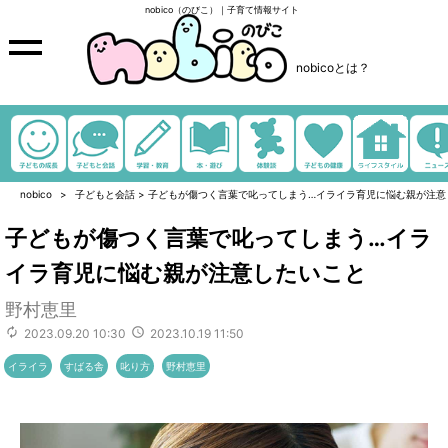
nobico（のびこ）｜子育て情報サイト
nobicoとは？
nobico
子どもと会話
>
子どもが傷つく言葉で叱ってしまう…イライラ育児に悩む親が注意
子どもが傷つく言葉で叱ってしまう…イラ
イラ育児に悩む親が注意したいこと
野村恵里
2023.09.20 10:30
2023.10.19 11:50
イライラ
すばる舎
叱り方
野村恵里