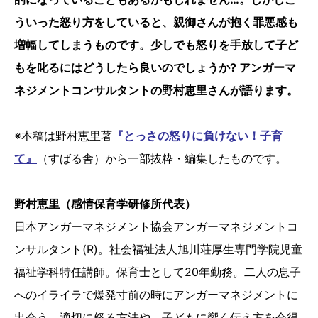
ういった怒り方をしていると、親御さんが抱く罪悪感も
増幅してしまうものです。少しでも怒りを手放して子ど
もを叱るにはどうしたら良いのでしょうか? アンガーマ
ネジメントコンサルタントの野村恵里さんが語ります。
※本稿は野村恵里著
『
とっさの怒りに負けない！子育
て』
（すばる舎）から一部抜粋・編集したものです。
野村恵里（感情保育学研修所代表）
日本アンガーマネジメント協会アンガーマネジメントコ
ンサルタント(R)。社会福祉法人旭川荘厚生専門学院児童
福祉学科特任講師。保育士として20年勤務。二人の息子
へのイライラで爆発寸前の時にアンガーマネジメントに
出会う。適切に怒る方法や、子どもに響く伝え方を会得