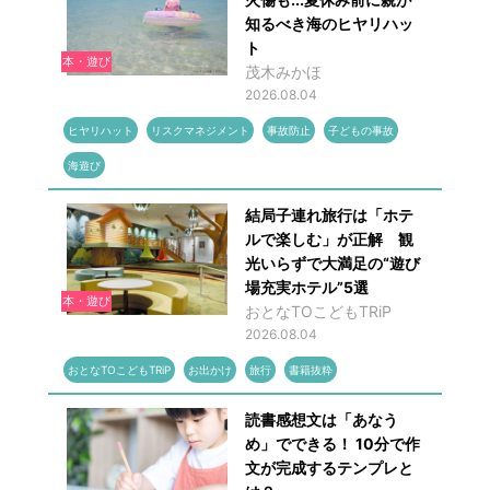
知るべき海のヒヤリハッ
ト
本・遊び
茂木みかほ
2026.08.04
ヒヤリハット
リスクマネジメント
事故防止
子どもの事故
海遊び
結局子連れ旅行は「ホテ
ルで楽しむ」が正解 観
光いらずで大満足の“遊び
場充実ホテル”5選
本・遊び
おとなTOこどもTRiP
2026.08.04
おとなTOこどもTRiP
お出かけ
旅行
書籍抜粋
読書感想文は「あなう
め」でできる！ 10分で作
文が完成するテンプレと