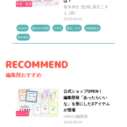
は？
学習・教育
青木伸生 (監修),粟生こず
え (著)
2026.08.04
Gakken
夏休みの宿題
小学生
粟生こずえ
読書感想文
青木伸生
編集部おすすめ
公式ショップOPEN！
編集部発「あったらいい
な」を形にした3アイテム
が登場
ニュース
nobico編集部
2026.08.04