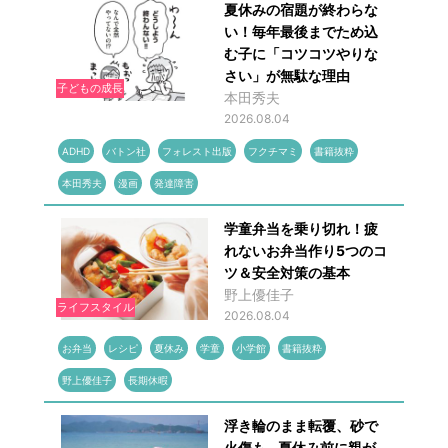
夏休みの宿題が終わらな
い！毎年最後までため込
む子に「コツコツやりな
さい」が無駄な理由
子どもの成長
本田秀夫
2026.08.04
ADHD
バトン社
フォレスト出版
フクチマミ
書籍抜粋
本田秀夫
漫画
発達障害
学童弁当を乗り切れ！疲
れないお弁当作り5つのコ
ツ＆安全対策の基本
野上優佳子
ライフスタイル
2026.08.04
お弁当
レシピ
夏休み
学童
小学館
書籍抜粋
野上優佳子
長期休暇
浮き輪のまま転覆、砂で
火傷も...夏休み前に親が