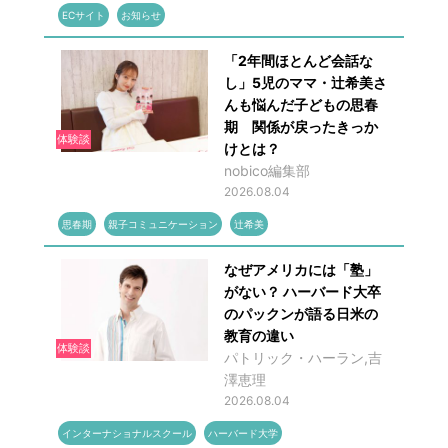
ECサイト
お知らせ
「2年間ほとんど会話な
し」5児のママ・辻希美さ
んも悩んだ子どもの思春
期 関係が戻ったきっか
体験談
けとは？
nobico編集部
2026.08.04
思春期
親子コミュニケーション
辻希美
なぜアメリカには「塾」
がない？ ハーバード大卒
のパックンが語る日米の
教育の違い
体験談
パトリック・ハーラン,吉
澤恵理
2026.08.04
インターナショナルスクール
ハーバード大学