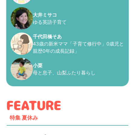
大井ミサコ
ゆる英語子育て
千代田橋そあ
43歳の新米ママ「子育て修行中」0歳児と
親歴0年の成長記録」
小栗
母と息子、山梨ふたり暮らし
特集
夏休み