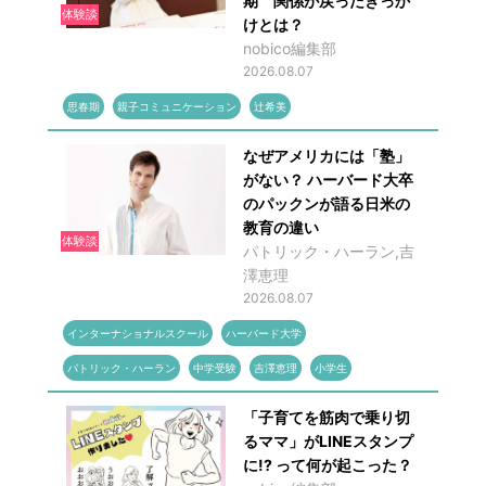
期 関係が戻ったきっか
体験談
けとは？
nobico編集部
2026.08.07
思春期
親子コミュニケーション
辻希美
なぜアメリカには「塾」
がない？ ハーバード大卒
のパックンが語る日米の
教育の違い
体験談
パトリック・ハーラン,吉
澤恵理
2026.08.07
インターナショナルスクール
ハーバード大学
パトリック・ハーラン
中学受験
吉澤恵理
小学生
「子育てを筋肉で乗り切
るママ」がLINEスタンプ
に!? って何が起こった？