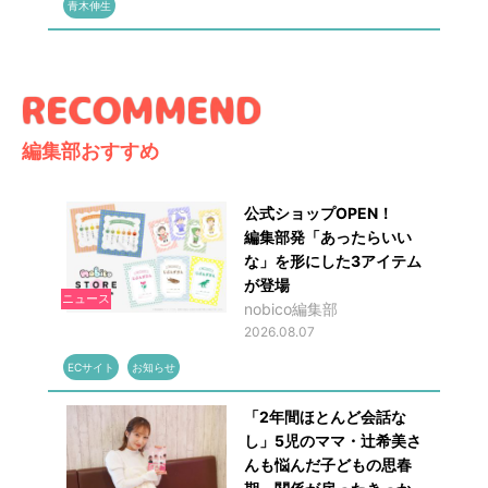
青木伸生
編集部おすすめ
公式ショップOPEN！
編集部発「あったらいい
な」を形にした3アイテム
が登場
ニュース
nobico編集部
2026.08.07
ECサイト
お知らせ
「2年間ほとんど会話な
し」5児のママ・辻希美さ
んも悩んだ子どもの思春