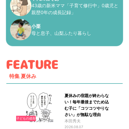
43歳の新米ママ「子育て修行中」0歳児と
親歴0年の成長記録」
小栗
母と息子、山梨ふたり暮らし
特集
夏休み
夏休みの宿題が終わらな
い！毎年最後までため込
む子に「コツコツやりな
さい」が無駄な理由
子どもの成長
本田秀夫
2026.08.07