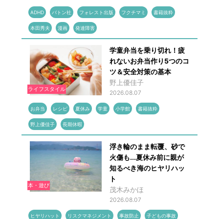
ADHD
バトン社
フォレスト出版
フクチマミ
書籍抜粋
本田秀夫
漫画
発達障害
学童弁当を乗り切れ！疲
れないお弁当作り5つのコ
ツ＆安全対策の基本
野上優佳子
ライフスタイル
2026.08.07
お弁当
レシピ
夏休み
学童
小学館
書籍抜粋
野上優佳子
長期休暇
浮き輪のまま転覆、砂で
火傷も...夏休み前に親が
知るべき海のヒヤリハッ
ト
本・遊び
茂木みかほ
2026.08.07
ヒヤリハット
リスクマネジメント
事故防止
子どもの事故