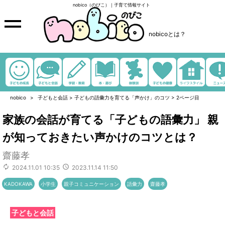
nobico（のびこ）｜子育て情報サイト
nobicoとは？
nobico
子どもと会話
>
子どもの語彙力を育てる「声かけ」のコツ
>
2ページ目
家族の会話が育てる「子どもの語彙力」 親
が知っておきたい声かけのコツとは？
齋藤孝
2024.11.01 10:35
2023.11.14 11:50
KADOKAWA
小学生
親子コミュニケーション
語彙力
齋藤孝
子どもと会話