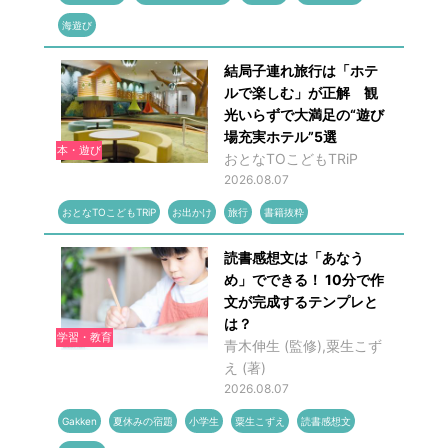
海遊び
結局子連れ旅行は「ホテ
ルで楽しむ」が正解 観
光いらずで大満足の“遊び
場充実ホテル”5選
本・遊び
おとなTOこどもTRiP
2026.08.07
おとなTOこどもTRiP
お出かけ
旅行
書籍抜粋
読書感想文は「あなう
め」でできる！ 10分で作
文が完成するテンプレと
は？
学習・教育
青木伸生 (監修),粟生こず
え (著)
2026.08.07
Gakken
夏休みの宿題
小学生
粟生こずえ
読書感想文