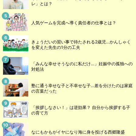
レ」とは？
人気ゲームを完成へ導く責任者の仕事とは？
きょうだいの習い事で待たされる2歳児...かんしゃく
を変えた先生の1分の工夫
「みんな幸せそうなのに私だけ…」妊娠中の孤独への
対処法
塾に通う幸せな子と不幸せな子…差を分けたのは家庭
の言葉だった
「挨拶しなさい！」は逆効果？ 自分から挨拶する子
の育て方
なにもかもがイヤになり海に身を投げる西郷隆盛