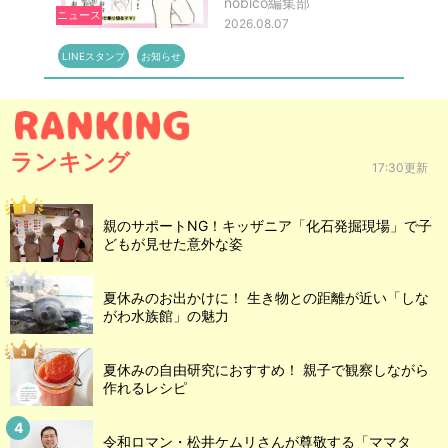
nobico編集部
ニュース
2026.08.07
LINEスタンプ
お知らせ
ランキング
17:30更新
親のサポートNG！キッザニア「化石発掘現場」で子
どもが見せた意外な姿
夏休みのお出かけに！ 生き物との距離が近い「しな
がわ水族館」の魅力
夏休みの自由研究におすすめ！ 親子で観察しながら
作れるレシピ
令和ロマン・松井ケムリさんが尊敬する「ママタ