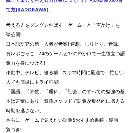
親子で楽しく考える力が身につく! 子どもの語彙力の育
て方(KADOKAWA)
考える力をグングン伸ばす「ゲーム」と「声かけ」を一
挙公開!
日本語研究の第一人者が考案! 連想、しりとり、音読、
食レポごっこ…24のゲームと17の声かけで一生役立つ語
彙力を身につける!
移動中、テレビ、寝る前…スキマ時間に最適で、忙しい
人でも簡単にトライ可能!
「国語」「算数」「理科」「社会」のすべての勉強の基
本は言葉にあり、齋藤メソッドで語彙が爆発的に増える
時期を逃さない。
さらに、ゲームで覚えたい語彙&おすすめ書籍・漫画一
覧つき!