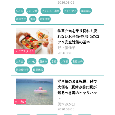
2026.08.05
ADHD
バトン社
フォレスト出版
フクチマミ
書籍抜粋
本田秀夫
漫画
発達障害
学童弁当を乗り切れ！疲
れないお弁当作り5つのコ
ツ＆安全対策の基本
野上優佳子
ライフスタイル
2026.08.05
お弁当
レシピ
夏休み
学童
小学館
書籍抜粋
野上優佳子
長期休暇
浮き輪のまま転覆、砂で
火傷も...夏休み前に親が
知るべき海のヒヤリハッ
ト
本・遊び
茂木みかほ
2026.08.05