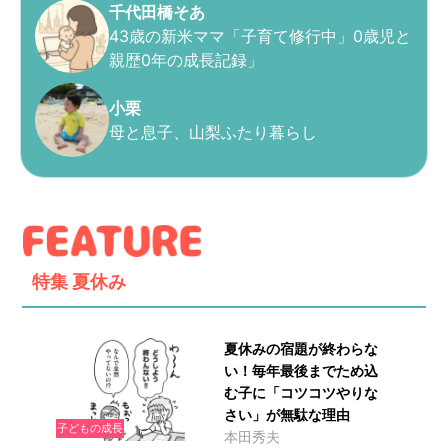
千代田橋そあ
43歳の新米ママ「子育て修行中」0歳児と
親歴0年の成長記録」
小栗
母と息子、山梨ふたり暮らし
特集
夏休み
夏休みの宿題が終わらな
い！毎年最後までため込
む子に「コツコツやりな
さい」が無駄な理由
子どもの成長
本田秀夫