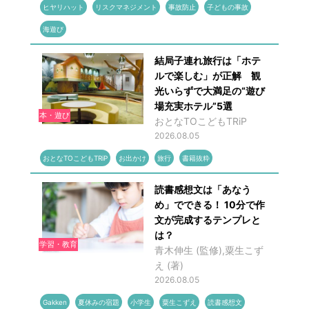
ヒヤリハット
リスクマネジメント
事故防止
子どもの事故
海遊び
結局子連れ旅行は「ホテ
ルで楽しむ」が正解 観
光いらずで大満足の“遊び
場充実ホテル”5選
本・遊び
おとなTOこどもTRiP
2026.08.05
おとなTOこどもTRiP
お出かけ
旅行
書籍抜粋
読書感想文は「あなう
め」でできる！ 10分で作
文が完成するテンプレと
は？
学習・教育
青木伸生 (監修),粟生こず
え (著)
2026.08.05
Gakken
夏休みの宿題
小学生
粟生こずえ
読書感想文