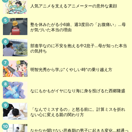
人気アニメを支えるアニメーターの意外な素顔
塾を休みたがる小6娘、週3度目の「お腹痛い」…母
が気づいた本当の理由
部進学なのに不安を抱える中2息子…母が知った本当
の気持ち
明智光秀から学ぶ"くやしい時"の乗り越え方
なにもかもがイヤになり海に身を投げるた西郷隆盛
「なんでミスするの」と怒る前に。計算ミスを折れ
ない心に変える親の関わり方
なかなか聞けない思春期の男子に起きる変化…精通っ