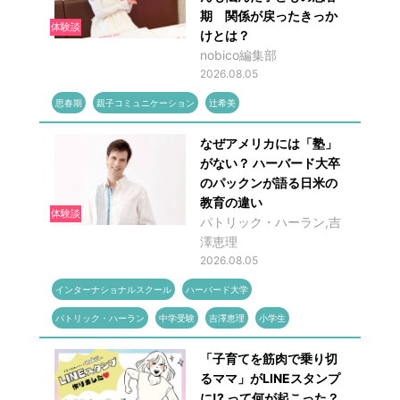
期 関係が戻ったきっか
体験談
けとは？
nobico編集部
2026.08.05
思春期
親子コミュニケーション
辻希美
なぜアメリカには「塾」
がない？ ハーバード大卒
のパックンが語る日米の
教育の違い
体験談
パトリック・ハーラン,吉
澤恵理
2026.08.05
インターナショナルスクール
ハーバード大学
パトリック・ハーラン
中学受験
吉澤恵理
小学生
「子育てを筋肉で乗り切
るママ」がLINEスタンプ
に!? って何が起こった？