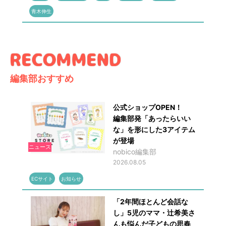
青木伸生
編集部おすすめ
公式ショップOPEN！
編集部発「あったらいい
な」を形にした3アイテム
が登場
ニュース
nobico編集部
2026.08.05
ECサイト
お知らせ
「2年間ほとんど会話な
し」5児のママ・辻希美さ
んも悩んだ子どもの思春