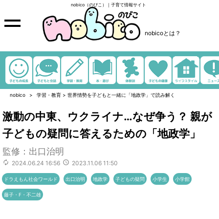
nobico（のびこ）｜子育て情報サイト
nobicoとは？
nobico
学習・教育
>
世界情勢を子どもと一緒に「地政学」で読み解く
激動の中東、ウクライナ…なぜ争う？ 親が
子どもの疑問に答えるための「地政学」
監修：出口治明
2024.06.24 16:56
2023.11.06 11:50
ドラえもん社会ワールド
出口治明
地政学
子どもの疑問
小学生
小学館
藤子・F・不二雄