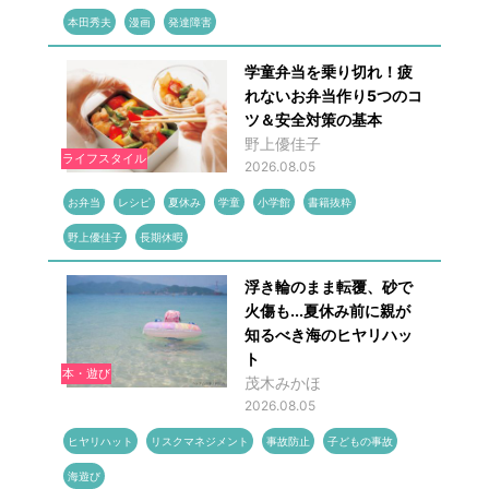
本田秀夫
漫画
発達障害
学童弁当を乗り切れ！疲
れないお弁当作り5つのコ
ツ＆安全対策の基本
野上優佳子
ライフスタイル
2026.08.05
お弁当
レシピ
夏休み
学童
小学館
書籍抜粋
野上優佳子
長期休暇
浮き輪のまま転覆、砂で
火傷も...夏休み前に親が
知るべき海のヒヤリハッ
ト
本・遊び
茂木みかほ
2026.08.05
ヒヤリハット
リスクマネジメント
事故防止
子どもの事故
海遊び