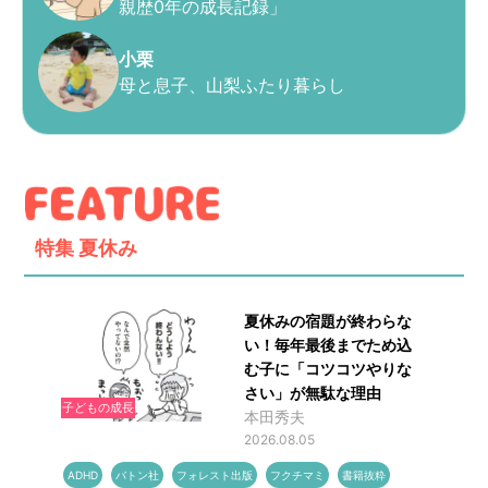
親歴0年の成長記録」
小栗
母と息子、山梨ふたり暮らし
特集
夏休み
夏休みの宿題が終わらな
い！毎年最後までため込
む子に「コツコツやりな
さい」が無駄な理由
子どもの成長
本田秀夫
2026.08.05
ADHD
バトン社
フォレスト出版
フクチマミ
書籍抜粋