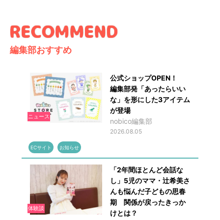
編集部おすすめ
公式ショップOPEN！
編集部発「あったらいい
な」を形にした3アイテム
が登場
ニュース
nobico編集部
2026.08.05
ECサイト
お知らせ
「2年間ほとんど会話な
し」5児のママ・辻希美さ
んも悩んだ子どもの思春
期 関係が戻ったきっか
体験談
けとは？