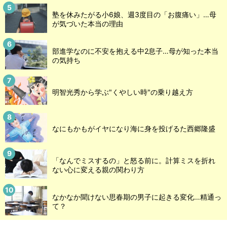
塾を休みたがる小6娘、週3度目の「お腹痛い」…母
が気づいた本当の理由
部進学なのに不安を抱える中2息子…母が知った本当
の気持ち
明智光秀から学ぶ"くやしい時"の乗り越え方
なにもかもがイヤになり海に身を投げるた西郷隆盛
「なんでミスするの」と怒る前に。計算ミスを折れ
ない心に変える親の関わり方
なかなか聞けない思春期の男子に起きる変化…精通っ
て？