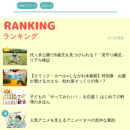
LINEスタンプ
お知らせ
ランキング
23:30更新
代々木公園で6歳児を見つけられる？「見守り瞬足」
リアル検証
【エリック・カール×しながわ水族館】特別展 お腹
が透けるカエル、枯れ葉そっくりの魚！?
子どもの「やってみたい！」を応援！ はじめての料
理のきほん
人気アニメを支えるアニメーターの意外な素顔