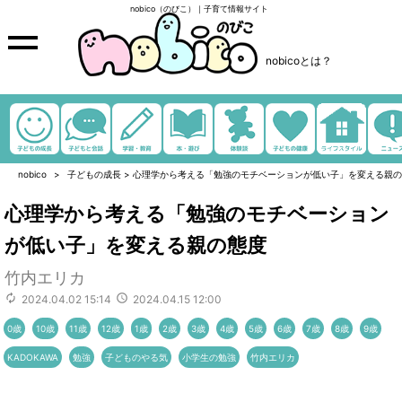
nobico（のびこ）｜子育て情報サイト
nobicoとは？
nobico
子どもの成長
>
心理学から考える「勉強のモチベーションが低い子」を変える親の
心理学から考える「勉強のモチベーション
が低い子」を変える親の態度
竹内エリカ
2024.04.02 15:14
2024.04.15 12:00
0歳
10歳
11歳
12歳
1歳
2歳
3歳
4歳
5歳
6歳
7歳
8歳
9歳
KADOKAWA
勉強
子どものやる気
小学生の勉強
竹内エリカ