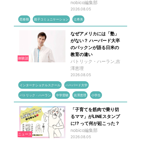
nobico編集部
2026.08.05
思春期
親子コミュニケーション
辻希美
なぜアメリカには「塾」
がない？ ハーバード大卒
のパックンが語る日米の
教育の違い
体験談
パトリック・ハーラン,吉
澤恵理
2026.08.05
インターナショナルスクール
ハーバード大学
パトリック・ハーラン
中学受験
吉澤恵理
小学生
「子育てを筋肉で乗り切
るママ」がLINEスタンプ
に!? って何が起こった？
nobico編集部
ニュース
2026.08.05