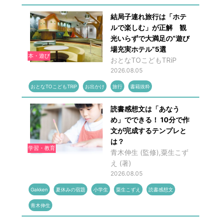
結局子連れ旅行は「ホテ
ルで楽しむ」が正解 観
光いらずで大満足の“遊び
場充実ホテル”5選
本・遊び
おとなTOこどもTRiP
2026.08.05
おとなTOこどもTRiP
お出かけ
旅行
書籍抜粋
読書感想文は「あなう
め」でできる！ 10分で作
文が完成するテンプレと
は？
学習・教育
青木伸生 (監修),粟生こず
え (著)
2026.08.05
Gakken
夏休みの宿題
小学生
粟生こずえ
読書感想文
青木伸生