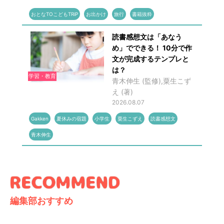
おとなTOこどもTRiP
お出かけ
旅行
書籍抜粋
読書感想文は「あなう
め」でできる！ 10分で作
文が完成するテンプレと
は？
学習・教育
青木伸生 (監修),粟生こず
え (著)
2026.08.07
Gakken
夏休みの宿題
小学生
粟生こずえ
読書感想文
青木伸生
編集部おすすめ