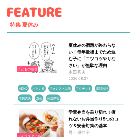
特集
夏休み
夏休みの宿題が終わらな
い！毎年最後までため込
む子に「コツコツやりな
さい」が無駄な理由
子どもの成長
本田秀夫
2026.08.07
ADHD
バトン社
フォレスト出版
フクチマミ
書籍抜粋
本田秀夫
漫画
発達障害
学童弁当を乗り切れ！疲
れないお弁当作り5つのコ
ツ＆安全対策の基本
野上優佳子
ライフスタイル