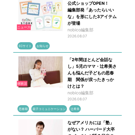
公式ショップOPEN！
編集部発「あったらいい
な」を形にした3アイテム
が登場
ニュース
nobico編集部
2026.08.07
ECサイト
お知らせ
「2年間ほとんど会話な
し」5児のママ・辻希美さ
んも悩んだ子どもの思春
期 関係が戻ったきっか
体験談
けとは？
nobico編集部
2026.08.07
思春期
親子コミュニケーション
辻希美
なぜアメリカには「塾」
がない？ ハーバード大卒