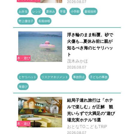
2026.08.07
お弁当
レシピ
夏休み
学童
小学館
書籍抜粋
野上優佳子
長期休暇
浮き輪のまま転覆、砂で
火傷も...夏休み前に親が
知るべき海のヒヤリハッ
ト
本・遊び
茂木みかほ
2026.08.07
ヒヤリハット
リスクマネジメント
事故防止
子どもの事故
海遊び
結局子連れ旅行は「ホテ
ルで楽しむ」が正解 観
光いらずで大満足の“遊び
場充実ホテル”5選
本・遊び
おとなTOこどもTRiP
2026.08.07