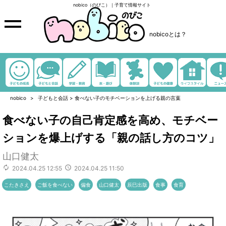
nobico（のびこ）｜子育て情報サイト
nobicoとは？
nobico
子どもと会話
>
食べない子のモチベーションを上げる親の言葉
食べない子の自己肯定感を高め、モチベー
ションを爆上げする「親の話し方のコツ」
山口健太
2024.04.25 12:55
2024.04.25 11:50
こたきさえ
ご飯を食べない
偏食
山口健太
辰巳出版
食事
食育