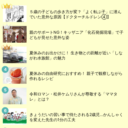
５歳の子どもの歩き方が変？「よく転ぶ子」に潜ん
でいた意外な原因【ドクターチルドレン④】
親のサポートNG！キッザニア「化石発掘現場」で子
どもが見せた意外な姿
夏休みのお出かけに！ 生き物との距離が近い「しな
がわ水族館」の魅力
夏休みの自由研究におすすめ！ 親子で観察しながら
作れるレシピ
令和ロマン・松井ケムリさんが尊敬する「ママタ
レ」とは？
きょうだいの習い事で待たされる2歳児...かんしゃく
を変えた先生の1分の工夫