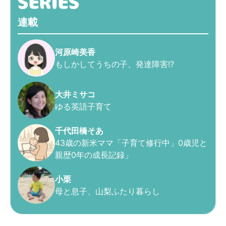
連載
河原崎美香
もしかしてうちの子、発達障害!?
大井ミサコ
ゆる英語子育て
千代田橋そあ
43歳の新米ママ「子育て修行中」0歳児と
親歴0年の成長記録」
小栗
母と息子、山梨ふたり暮らし