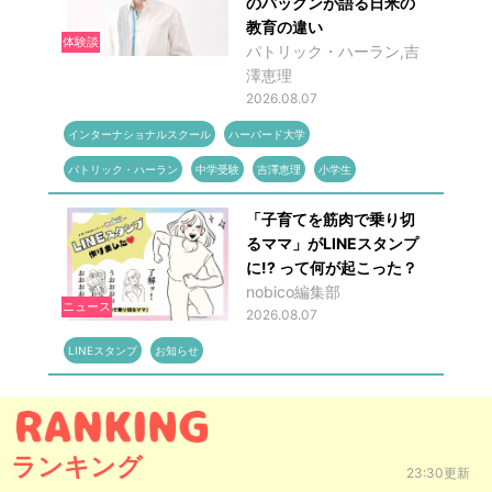
のパックンが語る日米の
教育の違い
体験談
パトリック・ハーラン,吉
澤恵理
2026.08.07
インターナショナルスクール
ハーバード大学
パトリック・ハーラン
中学受験
吉澤恵理
小学生
「子育てを筋肉で乗り切
るママ」がLINEスタンプ
に!? って何が起こった？
nobico編集部
ニュース
2026.08.07
LINEスタンプ
お知らせ
ランキング
23:30更新