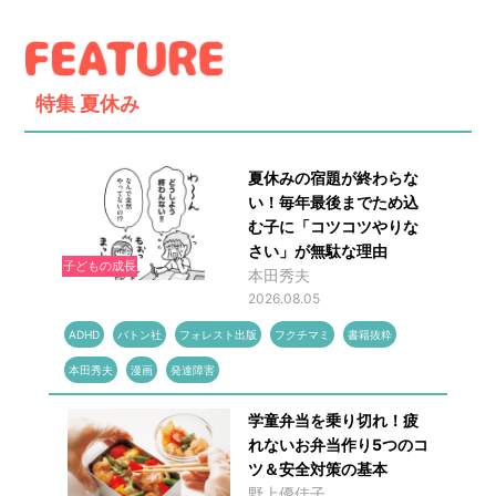
特集
夏休み
夏休みの宿題が終わらな
い！毎年最後までため込
む子に「コツコツやりな
さい」が無駄な理由
子どもの成長
本田秀夫
2026.08.05
ADHD
バトン社
フォレスト出版
フクチマミ
書籍抜粋
本田秀夫
漫画
発達障害
学童弁当を乗り切れ！疲
れないお弁当作り5つのコ
ツ＆安全対策の基本
野上優佳子