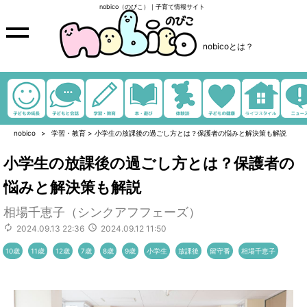
nobico（のびこ）｜子育て情報サイト
nobicoとは？
nobico
学習・教育
>
小学生の放課後の過ごし方とは？保護者の悩みと解決策も解説
小学生の放課後の過ごし方とは？保護者の
悩みと解決策も解説
相場千恵子（シンクアフフェーズ）
2024.09.13 22:36
2024.09.12 11:50
10歳
11歳
12歳
7歳
8歳
9歳
小学生
放課後
留守番
相場千恵子