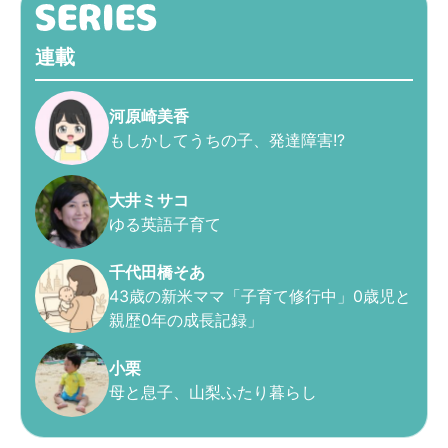
連載
河原崎美香
もしかしてうちの子、発達障害!?
大井ミサコ
ゆる英語子育て
千代田橋そあ
43歳の新米ママ「子育て修行中」0歳児と
親歴0年の成長記録」
小栗
母と息子、山梨ふたり暮らし