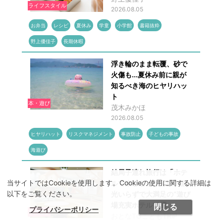
ライフスタイル
2026.08.05
お弁当
レシピ
夏休み
学童
小学館
書籍抜粋
野上優佳子
長期休暇
浮き輪のまま転覆、砂で
火傷も...夏休み前に親が
知るべき海のヒヤリハッ
ト
本・遊び
茂木みかほ
2026.08.05
ヒヤリハット
リスクマネジメント
事故防止
子どもの事故
海遊び
結局子連れ旅行は「ホテ
当サイトではCookieを使用します。Cookieの使用に関する詳細は
ルで楽しむ」が正解 観
以下をご覧ください。
光いらずで大満足の“遊び
場充実ホテル”5選
閉じる
プライバシーポリシー
本・遊び
おとなTOこどもTRiP