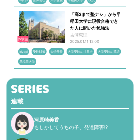
kiyopi
吉澤恵理
大学受験
早稲田大学
模試
「高2まで塾ナシ」から早
稲田大学に現役合格でき
た人に聞いた勉強法
吉澤恵理
体験談
2025.01.11 12:00
kiyopi
受験対策
大学受験
大学受験の世界史
大学受験の英語
早稲田大学
連載
河原崎美香
もしかしてうちの子、発達障害!?