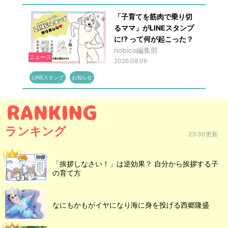
「子育てを筋肉で乗り切
るママ」がLINEスタンプ
に!? って何が起こった？
nobico編集部
ニュース
2026.08.06
LINEスタンプ
お知らせ
ランキング
23:30更新
「挨拶しなさい！」は逆効果？ 自分から挨拶する子
の育て方
なにもかもがイヤになり海に身を投げる西郷隆盛