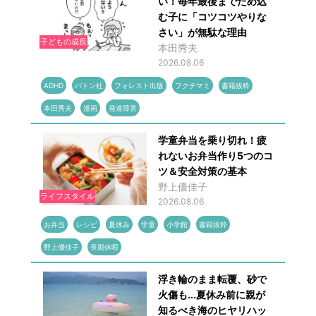
い！毎年最後までため込
む子に「コツコツやりな
さい」が無駄な理由
子どもの成長
本田秀夫
2026.08.06
ADHD
バトン社
フォレスト出版
フクチマミ
書籍抜粋
本田秀夫
漫画
発達障害
学童弁当を乗り切れ！疲
れないお弁当作り5つのコ
ツ＆安全対策の基本
野上優佳子
ライフスタイル
2026.08.06
お弁当
レシピ
夏休み
学童
小学館
書籍抜粋
野上優佳子
長期休暇
浮き輪のまま転覆、砂で
火傷も...夏休み前に親が
知るべき海のヒヤリハッ