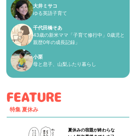
大井ミサコ
ゆる英語子育て
千代田橋そあ
43歳の新米ママ「子育て修行中」0歳児と
親歴0年の成長記録」
小栗
母と息子、山梨ふたり暮らし
特集
夏休み
夏休みの宿題が終わらな