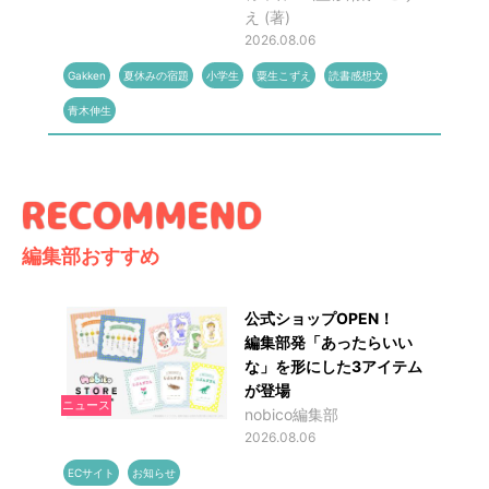
え (著)
2026.08.06
Gakken
夏休みの宿題
小学生
粟生こずえ
読書感想文
青木伸生
編集部おすすめ
公式ショップOPEN！
編集部発「あったらいい
な」を形にした3アイテム
が登場
ニュース
nobico編集部
2026.08.06
ECサイト
お知らせ