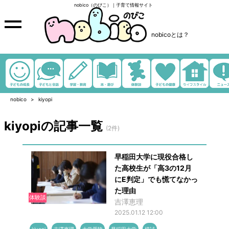
nobico（のびこ）｜子育て情報サイト
nobicoとは？
nobico
kiyopi
kiyopiの記事一覧
(2件)
早稲田大学に現役合格し
た高校生が「高3の12月
にE判定」でも慌てなかっ
た理由
体験談
吉澤恵理
2025.01.12 12:00