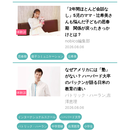
「2年間ほとんど会話な
し」5児のママ・辻希美さ
んも悩んだ子どもの思春
期 関係が戻ったきっか
体験談
けとは？
nobico編集部
2026.08.06
思春期
親子コミュニケーション
辻希美
なぜアメリカには「塾」
がない？ ハーバード大卒
のパックンが語る日米の
教育の違い
体験談
パトリック・ハーラン,吉
澤恵理
2026.08.06
インターナショナルスクール
ハーバード大学
パトリック・ハーラン
中学受験
吉澤恵理
小学生