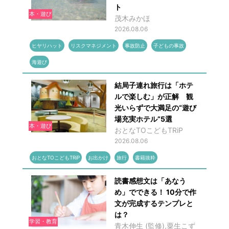
ト
本・遊び
茂木みかほ
2026.08.06
ヒヤリハット
リスクマネジメント
事故防止
子どもの事故
海遊び
結局子連れ旅行は「ホテ
ルで楽しむ」が正解 観
光いらずで大満足の“遊び
場充実ホテル”5選
本・遊び
おとなTOこどもTRiP
2026.08.06
おとなTOこどもTRiP
お出かけ
旅行
書籍抜粋
読書感想文は「あなう
め」でできる！ 10分で作
文が完成するテンプレと
は？
学習・教育
青木伸生 (監修),粟生こず