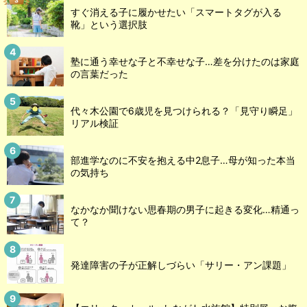
すぐ消える子に履かせたい「スマートタグが入る
靴」という選択肢
塾に通う幸せな子と不幸せな子…差を分けたのは家庭
の言葉だった
代々木公園で6歳児を見つけられる？「見守り瞬足」
リアル検証
部進学なのに不安を抱える中2息子…母が知った本当
の気持ち
なかなか聞けない思春期の男子に起きる変化…精通っ
て？
発達障害の子が正解しづらい「サリー・アン課題」