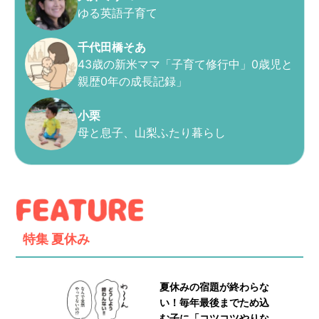
ゆる英語子育て
千代田橋そあ
43歳の新米ママ「子育て修行中」0歳児と
親歴0年の成長記録」
小栗
母と息子、山梨ふたり暮らし
特集
夏休み
夏休みの宿題が終わらな
い！毎年最後までため込
む子に「コツコツやりな