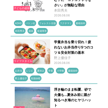
さい」が無駄な理由
子どもの成長
本田秀夫
2026.08.06
ADHD
バトン社
フォレスト出版
フクチマミ
書籍抜粋
本田秀夫
漫画
発達障害
学童弁当を乗り切れ！疲
れないお弁当作り5つのコ
ツ＆安全対策の基本
野上優佳子
ライフスタイル
2026.08.06
お弁当
レシピ
夏休み
学童
小学館
書籍抜粋
野上優佳子
長期休暇
浮き輪のまま転覆、砂で
火傷も...夏休み前に親が
知るべき海のヒヤリハッ
ト