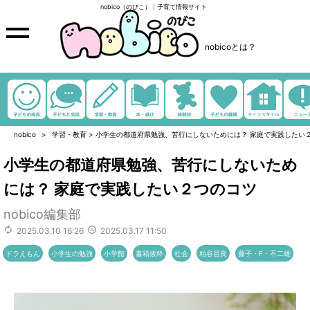
nobico（のびこ）｜子育て情報サイト
nobicoとは？
nobico
学習・教育
>
小学生の都道府県勉強、苦行にしないためには？ 家庭で実践したい
小学生の都道府県勉強、苦行にしないため
には？ 家庭で実践したい２つのコツ
nobico編集部
2025.03.10 16:26
2025.03.17 11:50
ドラえもん
小学生の勉強
小学館
書籍抜粋
社会
粕谷昌良
藤子・F・不二雄