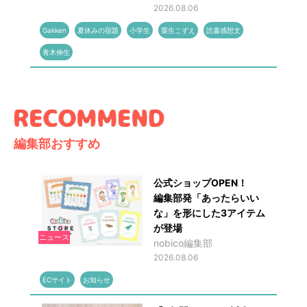
2026.08.06
Gakken
夏休みの宿題
小学生
粟生こずえ
読書感想文
青木伸生
編集部おすすめ
公式ショップOPEN！
編集部発「あったらいい
な」を形にした3アイテム
が登場
ニュース
nobico編集部
2026.08.06
ECサイト
お知らせ