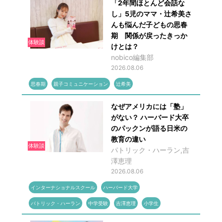
「2年間ほとんど会話な
し」5児のママ・辻希美さ
んも悩んだ子どもの思春
期 関係が戻ったきっか
体験談
けとは？
nobico編集部
2026.08.06
思春期
親子コミュニケーション
辻希美
なぜアメリカには「塾」
がない？ ハーバード大卒
のパックンが語る日米の
教育の違い
体験談
パトリック・ハーラン,吉
澤恵理
2026.08.06
インターナショナルスクール
ハーバード大学
パトリック・ハーラン
中学受験
吉澤恵理
小学生