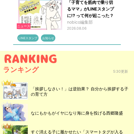
「子育てを筋肉で乗り切
るママ」がLINEスタンプ
に!? って何が起こった？
nobico編集部
ニュース
2026.08.06
LINEスタンプ
お知らせ
ランキング
5:30更新
「挨拶しなさい！」は逆効果？ 自分から挨拶する子
の育て方
なにもかもがイヤになり海に身を投げる西郷隆盛
すぐ消える子に履かせたい「スマートタグが入る