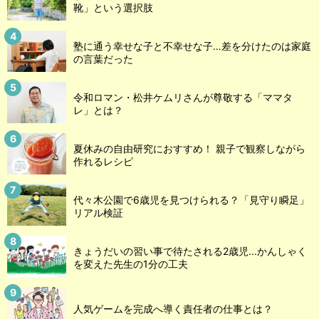
靴」という選択肢
塾に通う幸せな子と不幸せな子…差を分けたのは家庭
の言葉だった
令和ロマン・松井ケムリさんが尊敬する「ママタ
レ」とは？
夏休みの自由研究におすすめ！ 親子で観察しながら
作れるレシピ
代々木公園で6歳児を見つけられる？「見守り瞬足」
リアル検証
きょうだいの習い事で待たされる2歳児...かんしゃく
を変えた先生の1分の工夫
人気ゲームを完成へ導く責任者の仕事とは？