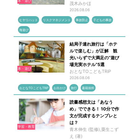
本・遊び
茂木みかほ
2026.08.06
ヒヤリハット
リスクマネジメント
事故防止
子どもの事故
海遊び
結局子連れ旅行は「ホテ
ルで楽しむ」が正解 観
光いらずで大満足の“遊び
場充実ホテル”5選
本・遊び
おとなTOこどもTRiP
2026.08.06
おとなTOこどもTRiP
お出かけ
旅行
書籍抜粋
読書感想文は「あなう
め」でできる！ 10分で作
文が完成するテンプレと
は？
学習・教育
青木伸生 (監修),粟生こず
え (著)