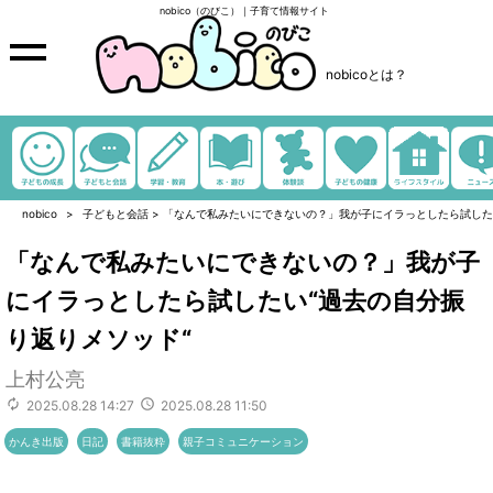
nobico（のびこ）｜子育て情報サイト
nobicoとは？
nobico
子どもと会話
>
「なんで私みたいにできないの？」我が子にイラっとしたら試した
「なんで私みたいにできないの？」我が子
にイラっとしたら試したい“過去の自分振
り返りメソッド“
上村公亮
2025.08.28 14:27
2025.08.28 11:50
かんき出版
日記
書籍抜粋
親子コミュニケーション