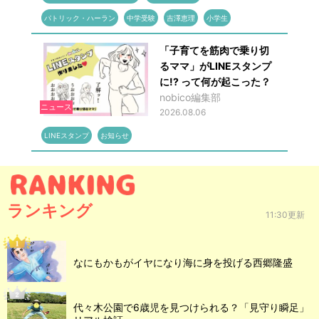
パトリック・ハーラン
中学受験
吉澤恵理
小学生
「子育てを筋肉で乗り切
るママ」がLINEスタンプ
に!? って何が起こった？
nobico編集部
ニュース
2026.08.06
LINEスタンプ
お知らせ
ランキング
11:30更新
なにもかもがイヤになり海に身を投げる西郷隆盛
代々木公園で6歳児を見つけられる？「見守り瞬足」