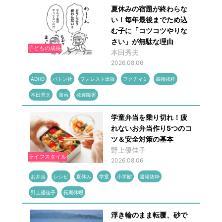
夏休みの宿題が終わらな
い！毎年最後までため込
む子に「コツコツやりな
さい」が無駄な理由
子どもの成長
本田秀夫
2026.08.06
ADHD
バトン社
フォレスト出版
フクチマミ
書籍抜粋
本田秀夫
漫画
発達障害
学童弁当を乗り切れ！疲
れないお弁当作り5つのコ
ツ＆安全対策の基本
野上優佳子
ライフスタイル
2026.08.06
お弁当
レシピ
夏休み
学童
小学館
書籍抜粋
野上優佳子
長期休暇
浮き輪のまま転覆、砂で