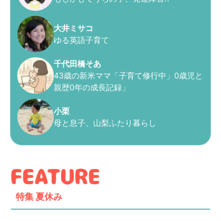
大井ミサコ
ゆる英語子育て
千代田橋そあ
43歳の新米ママ「子育て修行中」0歳児と
親歴0年の成長記録」
小栗
母と息子、山梨ふたり暮らし
特集
夏休み