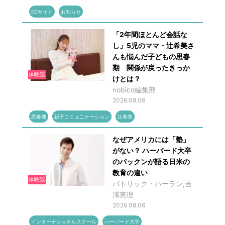
ECサイト
お知らせ
「2年間ほとんど会話な
し」5児のママ・辻希美さ
んも悩んだ子どもの思春
期 関係が戻ったきっか
体験談
けとは？
nobico編集部
2026.08.06
思春期
親子コミュニケーション
辻希美
なぜアメリカには「塾」
がない？ ハーバード大卒
のパックンが語る日米の
教育の違い
体験談
パトリック・ハーラン,吉
澤恵理
2026.08.06
インターナショナルスクール
ハーバード大学