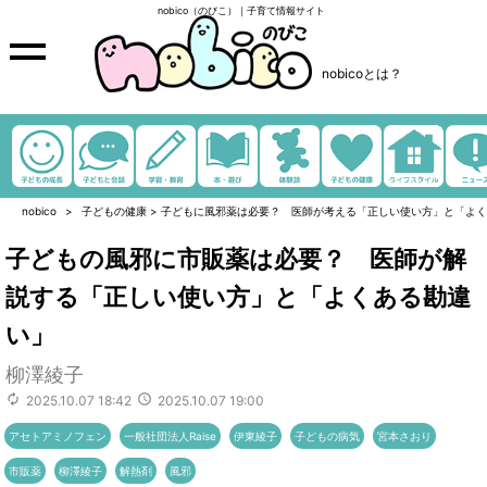
nobico（のびこ）｜子育て情報サイト
nobicoとは？
nobico
子どもの健康
>
子どもに風邪薬は必要？ 医師が考える「正しい使い方」と「よく
子どもの風邪に市販薬は必要？ 医師が解
説する「正しい使い方」と「よくある勘違
い」
柳澤綾子
2025.10.07 18:42
2025.10.07 19:00
アセトアミノフェン
一般社団法人Raise
伊東綾子
子どもの病気
宮本さおり
市販薬
柳澤綾子
解熱剤
風邪