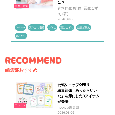
は？
学習・教育
青木伸生 (監修),粟生こず
え (著)
2026.08.06
Gakken
夏休みの宿題
小学生
粟生こずえ
読書感想文
青木伸生
編集部おすすめ
公式ショップOPEN！
編集部発「あったらいい
な」を形にした3アイテム
が登場
ニュース
nobico編集部
2026.08.06