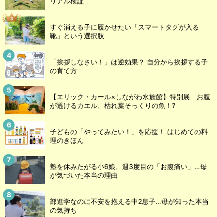
リアル検証
すぐ消える子に履かせたい「スマートタグが入る
靴」という選択肢
「挨拶しなさい！」は逆効果？ 自分から挨拶する子
の育て方
【エリック・カール×しながわ水族館】特別展 お腹
が透けるカエル、枯れ葉そっくりの魚！?
子どもの「やってみたい！」を応援！ はじめての料
理のきほん
塾を休みたがる小6娘、週3度目の「お腹痛い」…母
が気づいた本当の理由
部進学なのに不安を抱える中2息子…母が知った本当
の気持ち