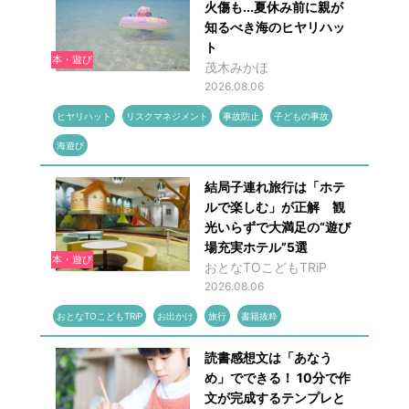
火傷も...夏休み前に親が
知るべき海のヒヤリハッ
ト
本・遊び
茂木みかほ
2026.08.06
ヒヤリハット
リスクマネジメント
事故防止
子どもの事故
海遊び
結局子連れ旅行は「ホテ
ルで楽しむ」が正解 観
光いらずで大満足の“遊び
場充実ホテル”5選
本・遊び
おとなTOこどもTRiP
2026.08.06
おとなTOこどもTRiP
お出かけ
旅行
書籍抜粋
読書感想文は「あなう
め」でできる！ 10分で作
文が完成するテンプレと