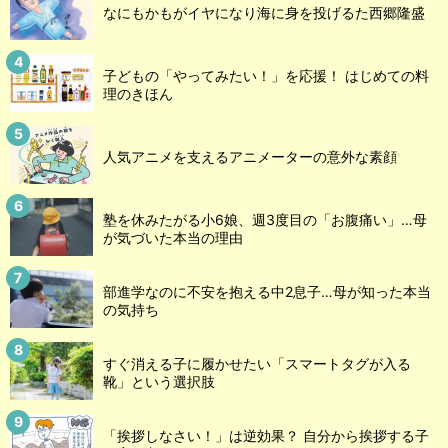
なにもかもがイヤになり海に身を投げるた西郷隆盛
子どもの「やってみたい！」を応援！ はじめての料
理のきほん
人気アニメを支えるアニメーターの意外な素顔
塾を休みたがる小6娘、週3度目の「お腹痛い」…母
が気づいた本当の理由
部進学なのに不安を抱える中2息子…母が知った本当
の気持ち
すぐ消える子に履かせたい「スマートタグが入る
靴」という選択肢
「挨拶しなさい！」は逆効果？ 自分から挨拶する子