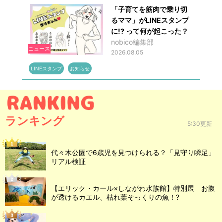
「子育てを筋肉で乗り切
るママ」がLINEスタンプ
に!? って何が起こった？
nobico編集部
ニュース
2026.08.05
LINEスタンプ
お知らせ
ランキング
5:30更新
代々木公園で6歳児を見つけられる？「見守り瞬足」
リアル検証
【エリック・カール×しながわ水族館】特別展 お腹
が透けるカエル、枯れ葉そっくりの魚！?