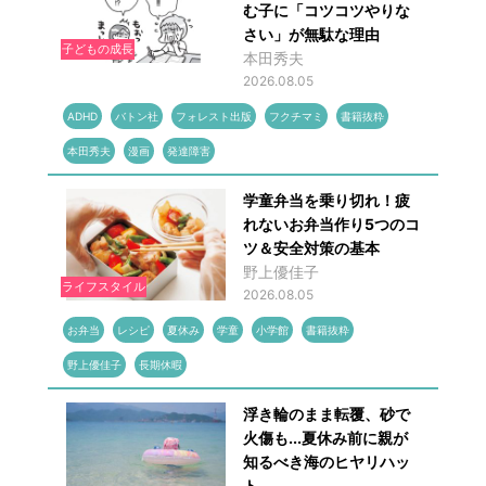
む子に「コツコツやりな
さい」が無駄な理由
子どもの成長
本田秀夫
2026.08.05
ADHD
バトン社
フォレスト出版
フクチマミ
書籍抜粋
本田秀夫
漫画
発達障害
学童弁当を乗り切れ！疲
れないお弁当作り5つのコ
ツ＆安全対策の基本
野上優佳子
ライフスタイル
2026.08.05
お弁当
レシピ
夏休み
学童
小学館
書籍抜粋
野上優佳子
長期休暇
浮き輪のまま転覆、砂で
火傷も...夏休み前に親が
知るべき海のヒヤリハッ
ト