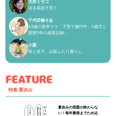
大井ミサコ
ゆる英語子育て
千代田橋そあ
43歳の新米ママ「子育て修行中」0歳児と
親歴0年の成長記録」
小栗
母と息子、山梨ふたり暮らし
特集
夏休み
夏休みの宿題が終わらな
い！毎年最後までため込