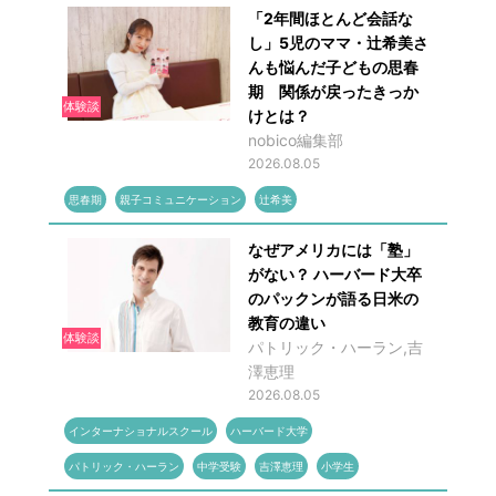
「2年間ほとんど会話な
し」5児のママ・辻希美さ
んも悩んだ子どもの思春
期 関係が戻ったきっか
体験談
けとは？
nobico編集部
2026.08.05
思春期
親子コミュニケーション
辻希美
なぜアメリカには「塾」
がない？ ハーバード大卒
のパックンが語る日米の
教育の違い
体験談
パトリック・ハーラン,吉
澤恵理
2026.08.05
インターナショナルスクール
ハーバード大学
パトリック・ハーラン
中学受験
吉澤恵理
小学生