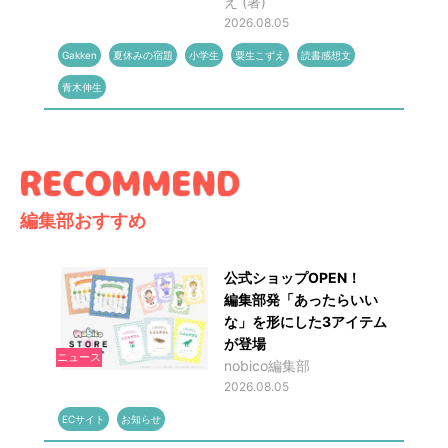
え (著)
2026.08.05
Gakken
夏休みの宿題
小学生
粟生こずえ
読書感想文
青木伸生
編集部おすすめ
公式ショップOPEN！
編集部発「あったらいい
な」を形にした3アイテム
が登場
ニュース
nobico編集部
2026.08.05
ECサイト
お知らせ