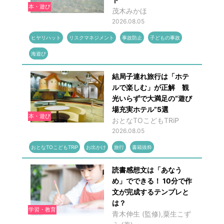
本・遊び
茂木みかほ
2026.08.05
ヒヤリハット
リスクマネジメント
事故防止
子どもの事故
海遊び
結局子連れ旅行は「ホテ
ルで楽しむ」が正解 観
光いらずで大満足の“遊び
場充実ホテル”5選
本・遊び
おとなTOこどもTRiP
2026.08.05
おとなTOこどもTRiP
お出かけ
旅行
書籍抜粋
読書感想文は「あなう
め」でできる！ 10分で作
文が完成するテンプレと
は？
学習・教育
青木伸生 (監修),粟生こず