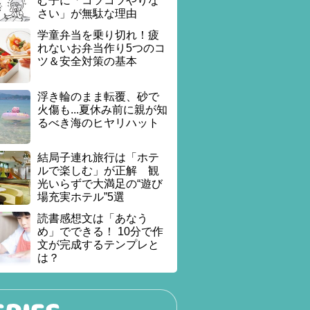
む子に「コツコツやりな
さい」が無駄な理由
学童弁当を乗り切れ！疲
れないお弁当作り5つのコ
ツ＆安全対策の基本
浮き輪のまま転覆、砂で
火傷も...夏休み前に親が知
るべき海のヒヤリハット
結局子連れ旅行は「ホテ
ルで楽しむ」が正解 観
光いらずで大満足の“遊び
場充実ホテル”5選
読書感想文は「あなう
め」でできる！ 10分で作
文が完成するテンプレと
は？