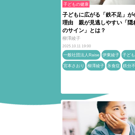
子どもの健康
子どもに広がる「鉄不足」が
理由 親が見逃しやすい「隠
のサイン」とは？
柳澤綾子
2025.10.11 19:00
一般社団法人Raise
伊東綾子
子ども
宮本さおり
柳澤綾子
氷食症
鉄分