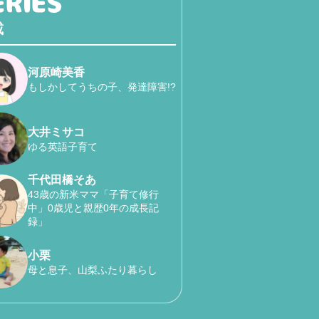
載
河原崎美香
もしかしてうちの子、発達障害!?
大井ミサコ
ゆる英語子育て
千代田橋そあ
43歳の新米ママ「子育て修行
中」0歳児と親歴0年の成長記
録」
小栗
母と息子、山梨ふたり暮らし