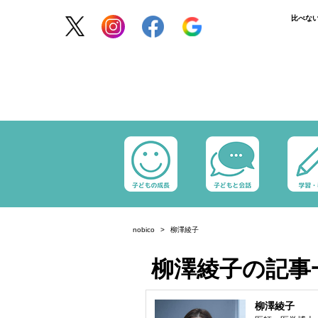
比べな
nobico
柳澤綾子
柳澤綾子の記事
柳澤綾子