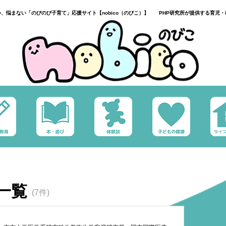
い、悩まない「のびのび子育て」応援サイト【nobico（のびこ）】 PHP研究所が提供する育児・
一覧
(7件)