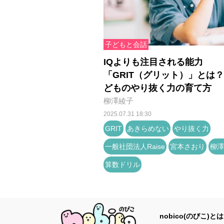
子どもと会話
IQよりも注目される能力
「GRIT（グリット）」とは
どものやり抜く力の育て方
柳澤綾子
2025.07.31 18:30
GRIT
あきらめない
やり抜く力
一般社団法人Raise
宮本さおり
柳澤
算数ドリル
nobico(のびこ)とは