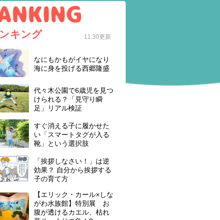
ンキング
11:30更新
なにもかもがイヤになり
海に身を投げる西郷隆盛
代々木公園で6歳児を見つ
けられる？「見守り瞬
足」リアル検証
すぐ消える子に履かせた
い「スマートタグが入る
靴」という選択肢
「挨拶しなさい！」は逆
効果？ 自分から挨拶する
子の育て方
【エリック・カール×しな
がわ水族館】特別展 お
腹が透けるカエル、枯れ