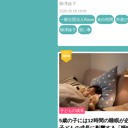
柳澤綾子
2026.05.16 18:00
一般社団法人Raise
余白時間
外遊び
柳澤綾子
習い事
子どもの成長
5歳の子には12時間の睡眠が
子どもの成長に影響する「睡