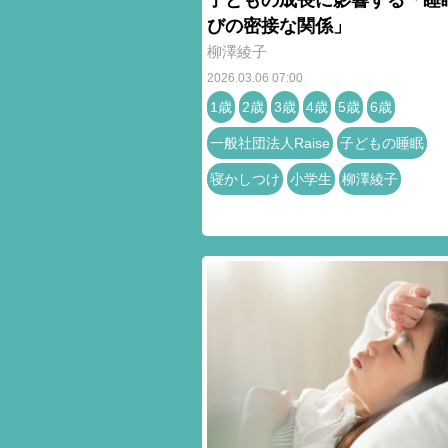
びの密接な関係」
柳澤綾子
2026.03.06 07:00
1歳
2歳
3歳
4歳
5歳
6歳
一般社団法人Raise
子どもの睡眠
寝かしつけ
小学生
柳澤綾子