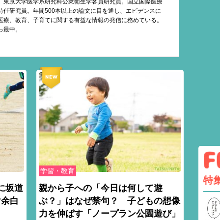
。東京大学医学系研究科公衆衛生学客員研究員。国立国際医療
特任研究員。年間500本以上の論文に目を通し、エビデンスに
医療、教育、子育てに関する有益な情報の発信に務めている。
っ最中。
学習・教育
特
に坂道
親から子への「今日は何して遊
”余白
ぶ？」はなぜ禁句？ 子どもの想像
力を伸ばす「ノープラン公園遊び」