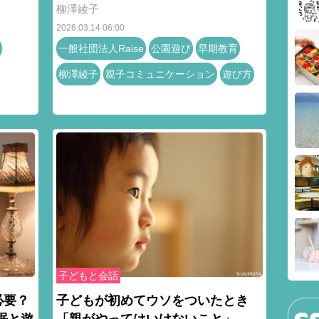
柳澤綾子
2026.03.14 06:00
一般社団法人Raise
公園遊び
早期教育
柳澤綾子
親子コミュニケーション
遊び方
子どもと会話
必要？
子どもが初めてウソをついたとき
眠と遊
「親がやってはいけないこと」