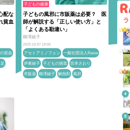
子どもの健康
心配な
子どもの風邪に市販薬は必要？ 医
ラ
れ貧血
師が解説する「正しい使い方」と
「よくある勘違い」
柳澤綾子
2025.10.07 19:00
の貧血
アセトアミノフェン
一般社団法人Raise
不足
伊東綾子
子どもの病気
宮本さおり
市販薬
柳澤綾子
解熱剤
風邪