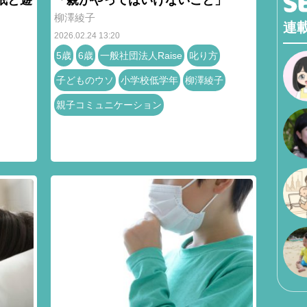
柳澤綾子
連
2026.02.24 13:20
5歳
6歳
一般社団法人Raise
叱り方
子どものウソ
小学校低学年
柳澤綾子
親子コミュニケーション