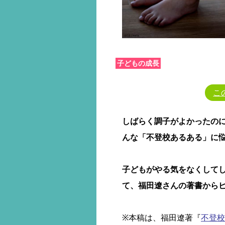
子どもの成長
こ
しばらく調子がよかったの
んな「不登校あるある」に
子どもがやる気をなくして
て、
福田遼さんの著書から
※本稿は、福田遼著『
不登校