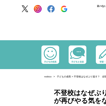
比べな
nobico
子どもの成長
>
不登校はなぜぶり返す？ 頑
不登校はなぜぶ
が再びやる気を