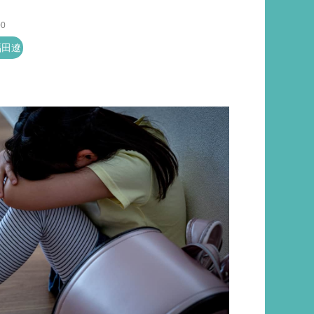
00
福田遼