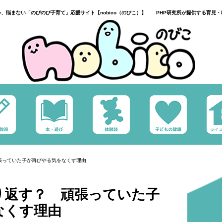
い、悩まない「のびのび子育て」応援サイト【nobico（のびこ）】 PHP研究所が提供する育児・
張っていた子が再びやる気をなくす理由
り返す？ 頑張っていた子
なくす理由