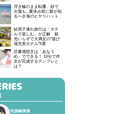
浮き輪のまま転覆、砂で
火傷も...夏休み前に親が知
るべき海のヒヤリハット
結局子連れ旅行は「ホテ
ルで楽しむ」が正解 観
光いらずで大満足の“遊び
場充実ホテル”5選
読書感想文は「あなう
め」でできる！ 10分で作
文が完成するテンプレと
は？
載
河原崎美香