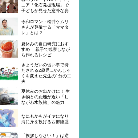
ニア「化石発掘現場」で
子どもが見せた意外な姿
令和ロマン・松井ケムリ
さんが尊敬する「ママタ
レ」とは？
夏休みの自由研究におす
すめ！ 親子で観察しなが
ら作れるレシピ
きょうだいの習い事で待
たされる2歳児...かんしゃ
くを変えた先生の1分の工
夫
夏休みのお出かけに！ 生
き物との距離が近い「し
ながわ水族館」の魅力
なにもかもがイヤになり
海に身を投げる西郷隆盛
「挨拶しなさい！」は逆