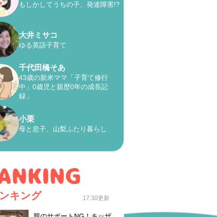
もしかしてうちの子、発達障害!?
大井ミサコ
ゆる英語子育て
千代田橋そあ
43歳の新米ママ「子育て修行
中」0歳児と親歴0年の成長記
録」
小栗
母と息子、山梨ふたり暮らし
ンキング
17:30更新
親のサポートNG！キッザ