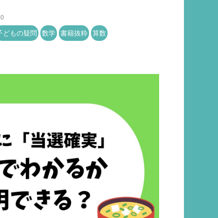
50
子どもの疑問
数学
書籍抜粋
算数