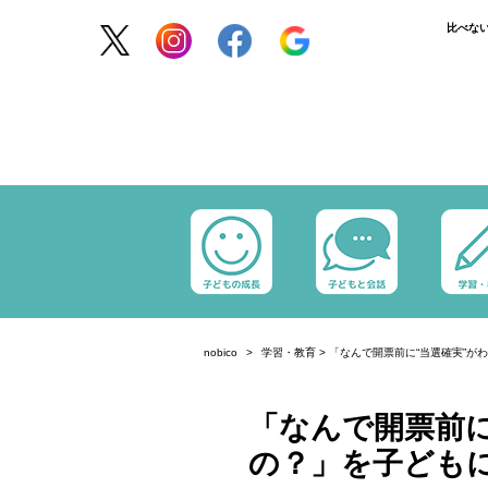
比べな
nobico
学習・教育
>
「なんで開票前に“当選確実”が
「なんで開票前に
の？」を子ども