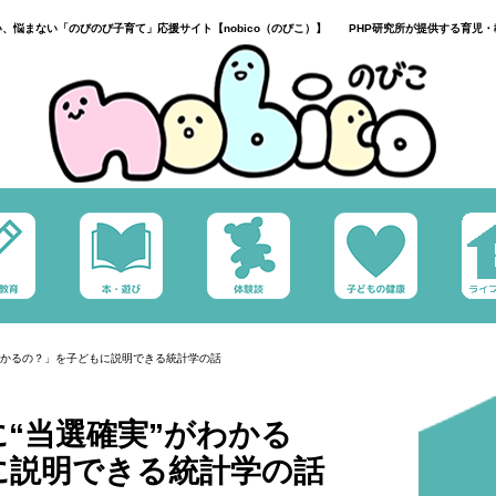
い、悩まない「のびのび子育て」応援サイト【nobico（のびこ）】 PHP研究所が提供する育児・
わかるの？」を子どもに説明できる統計学の話
“当選確実”がわかる
に説明できる統計学の話