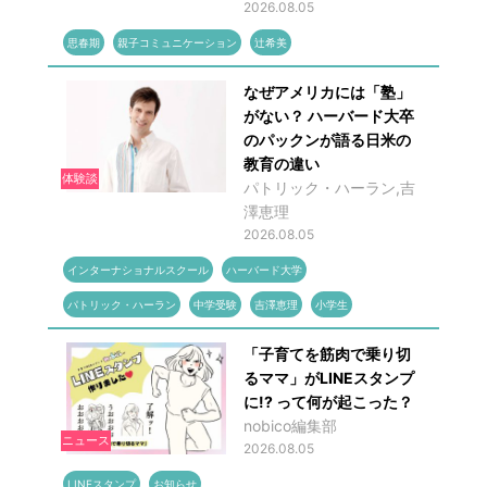
2026.08.05
思春期
親子コミュニケーション
辻希美
なぜアメリカには「塾」
がない？ ハーバード大卒
のパックンが語る日米の
教育の違い
体験談
パトリック・ハーラン,吉
澤恵理
2026.08.05
インターナショナルスクール
ハーバード大学
パトリック・ハーラン
中学受験
吉澤恵理
小学生
「子育てを筋肉で乗り切
るママ」がLINEスタンプ
に!? って何が起こった？
nobico編集部
ニュース
2026.08.05
LINEスタンプ
お知らせ