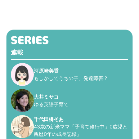
連載
河原崎美香
もしかしてうちの子、発達障害!?
大井ミサコ
ゆる英語子育て
千代田橋そあ
43歳の新米ママ「子育て修行中」0歳児と
親歴0年の成長記録」