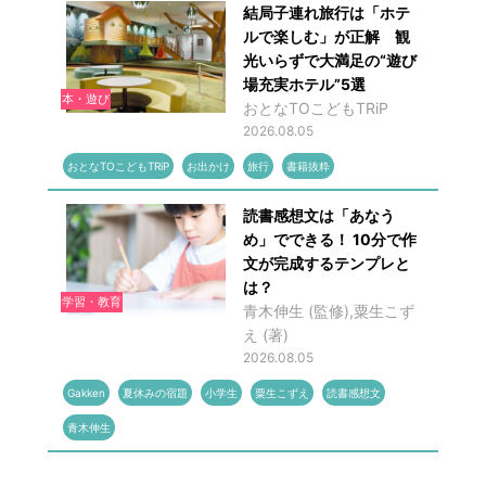
結局子連れ旅行は「ホテ
ルで楽しむ」が正解 観
光いらずで大満足の“遊び
場充実ホテル”5選
本・遊び
おとなTOこどもTRiP
2026.08.05
おとなTOこどもTRiP
お出かけ
旅行
書籍抜粋
読書感想文は「あなう
め」でできる！ 10分で作
文が完成するテンプレと
は？
学習・教育
青木伸生 (監修),粟生こず
え (著)
2026.08.05
Gakken
夏休みの宿題
小学生
粟生こずえ
読書感想文
青木伸生