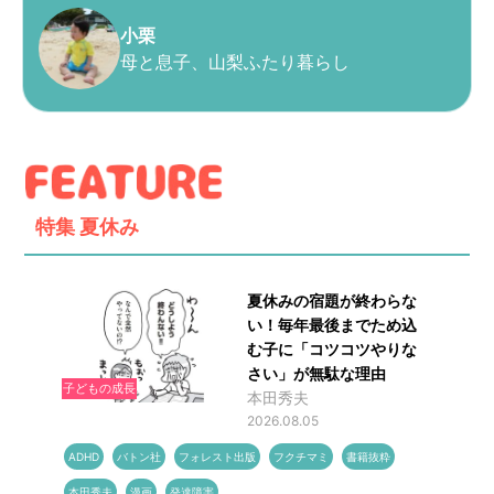
小栗
母と息子、山梨ふたり暮らし
特集
夏休み
夏休みの宿題が終わらな
い！毎年最後までため込
む子に「コツコツやりな
さい」が無駄な理由
子どもの成長
本田秀夫
2026.08.05
ADHD
バトン社
フォレスト出版
フクチマミ
書籍抜粋
本田秀夫
漫画
発達障害