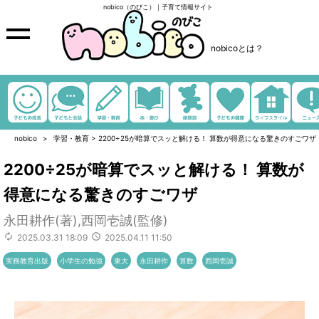
nobico（のびこ）｜子育て情報サイト
nobicoとは？
nobico
学習・教育
>
2200÷25が暗算でスッと解ける！ 算数が得意になる驚きのすごワザ
2200÷25が暗算でスッと解ける！ 算数が
得意になる驚きのすごワザ
永田耕作(著),西岡壱誠(監修)
2025.03.31 18:09
2025.04.11 11:50
実務教育出版
小学生の勉強
東大
永田耕作
算数
西岡壱誠