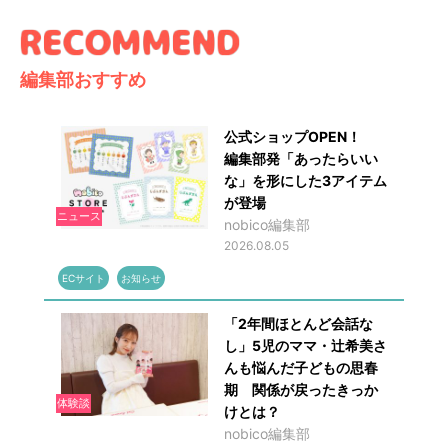
編集部おすすめ
公式ショップOPEN！
編集部発「あったらいい
な」を形にした3アイテム
が登場
ニュース
nobico編集部
2026.08.05
ECサイト
お知らせ
「2年間ほとんど会話な
し」5児のママ・辻希美さ
んも悩んだ子どもの思春
期 関係が戻ったきっか
体験談
けとは？
nobico編集部