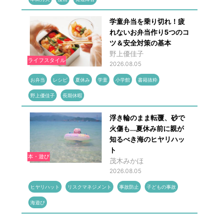
学童弁当を乗り切れ！疲
れないお弁当作り5つのコ
ツ＆安全対策の基本
野上優佳子
ライフスタイル
2026.08.05
お弁当
レシピ
夏休み
学童
小学館
書籍抜粋
野上優佳子
長期休暇
浮き輪のまま転覆、砂で
火傷も...夏休み前に親が
知るべき海のヒヤリハッ
ト
本・遊び
茂木みかほ
2026.08.05
ヒヤリハット
リスクマネジメント
事故防止
子どもの事故
海遊び