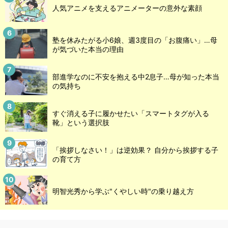
人気アニメを支えるアニメーターの意外な素顔
塾を休みたがる小6娘、週3度目の「お腹痛い」…母
が気づいた本当の理由
部進学なのに不安を抱える中2息子…母が知った本当
の気持ち
すぐ消える子に履かせたい「スマートタグが入る
靴」という選択肢
「挨拶しなさい！」は逆効果？ 自分から挨拶する子
の育て方
明智光秀から学ぶ"くやしい時"の乗り越え方