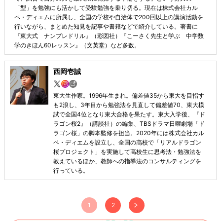
「型」を勉強にも活かして受験勉強を乗り切る。現在は株式会社カル
ペ・ディエムに所属し、全国の学校や自治体で200回以上の講演活動を
行いながら、まとめた知見を記事や書籍などで紹介している。著書に
『東大式 ナンプレドリル』（彩図社）『こーさく先生と学ぶ 中学数
学のきほん60レッスン』（文英堂）など多数。
西岡壱誠
東大生作家。1996年生まれ。偏差値35から東大を目指す
も2浪し、3年目から勉強法を見直して偏差値70、東大模
試で全国4位となり東大合格を果たす。東大入学後、『ド
ラゴン桜2』（講談社）の編集、TBSドラマ日曜劇場「ド
ラゴン桜」の脚本監修を担当。2020年には株式会社カル
ペ・ディエムを設立し、全国の高校で「リアルドラゴン
桜プロジェクト」を実施して高校生に思考法・勉強法を
教えているほか、教師への指導法のコンサルティングを
行っている。
1
2