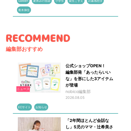
Gakken
夏休みの宿題
小学生
粟生こずえ
読書感想文
青木伸生
編集部おすすめ
公式ショップOPEN！
編集部発「あったらいい
な」を形にした3アイテム
が登場
ニュース
nobico編集部
2026.08.05
ECサイト
お知らせ
「2年間ほとんど会話な
し」5児のママ・辻希美さ