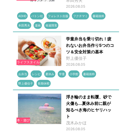
本田秀夫
2026.08.05
ADHD
バトン社
フォレスト出版
フクチマミ
書籍抜粋
本田秀夫
漫画
発達障害
学童弁当を乗り切れ！疲
れないお弁当作り5つのコ
ツ＆安全対策の基本
野上優佳子
ライフスタイル
2026.08.05
お弁当
レシピ
夏休み
学童
小学館
書籍抜粋
野上優佳子
長期休暇
浮き輪のまま転覆、砂で
火傷も...夏休み前に親が
知るべき海のヒヤリハッ
ト
本・遊び
茂木みかほ
2026.08.05