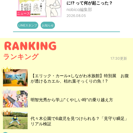
に!? って何が起こった？
nobico編集部
ニュース
2026.08.05
LINEスタンプ
お知らせ
ランキング
17:30更新
【エリック・カール×しながわ水族館】特別展 お腹
が透けるカエル、枯れ葉そっくりの魚！?
明智光秀から学ぶ"くやしい時"の乗り越え方
代々木公園で6歳児を見つけられる？「見守り瞬足」
リアル検証