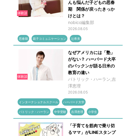
んも悩んだ子どもの思春
期 関係が戻ったきっか
体験談
けとは？
nobico編集部
2026.08.05
思春期
親子コミュニケーション
辻希美
なぜアメリカには「塾」
がない？ ハーバード大卒
のパックンが語る日米の
教育の違い
体験談
パトリック・ハーラン,吉
澤恵理
2026.08.05
インターナショナルスクール
ハーバード大学
パトリック・ハーラン
中学受験
吉澤恵理
小学生
「子育てを筋肉で乗り切
るママ」がLINEスタンプ