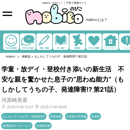
nobico（のびこ）｜子育て情報サイト
nobicoとは？
nobico
体験談
>
もしかしてうちの子、発達障害!? 第21話
学童・放デイ・登校付き添いの新生活 不
安な親を驚かせた息子の”思わぬ能力”（も
しかしてうちの子、発達障害!? 第21話）
河原崎美香
2025.11.18 13:57
2025.11.18 18:00
もしかしてうちの子、発達障害!?
学童保育
小学校入学準備
支援級
放課後等デイサービス
河原崎美香