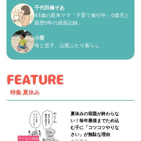
千代田橋そあ
43歳の新米ママ「子育て修行中」0歳児と
親歴0年の成長記録」
小栗
母と息子、山梨ふたり暮らし
特集
夏休み
夏休みの宿題が終わらな
い！毎年最後までため込
む子に「コツコツやりな
さい」が無駄な理由
子どもの成長