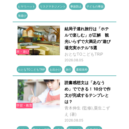
ヒヤリハット
リスクマネジメント
事故防止
子どもの事故
海遊び
結局子連れ旅行は「ホテ
ルで楽しむ」が正解 観
光いらずで大満足の“遊び
場充実ホテル”5選
本・遊び
おとなTOこどもTRiP
2026.08.05
おとなTOこどもTRiP
お出かけ
旅行
書籍抜粋
読書感想文は「あなう
め」でできる！ 10分で作
文が完成するテンプレと
は？
学習・教育
青木伸生 (監修),粟生こず
え (著)
2026.08.05