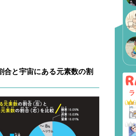
割合と宇宙にある元素数の割
ラ