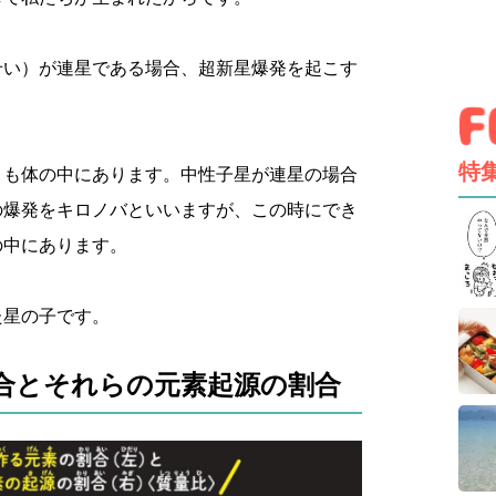
せい）が連星である場合、超新星爆発を起こす
特
トも体の中にあります。中性子星が連星の場合
の爆発をキロノバといいますが、この時にでき
の中にあります。
た星の子です。
合とそれらの元素起源の割合