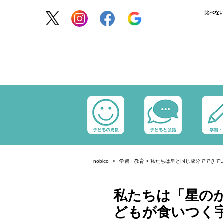
比べな
nobico
学習・教育
>
私たちは星と同じ成分でできて
私たちは「星の
どもが食いつく