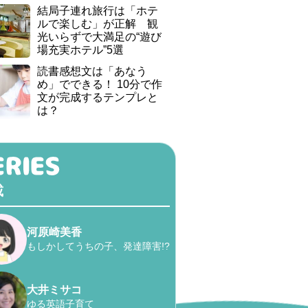
結局子連れ旅行は「ホテ
ルで楽しむ」が正解 観
光いらずで大満足の“遊び
場充実ホテル”5選
読書感想文は「あなう
め」でできる！ 10分で作
文が完成するテンプレと
は？
載
河原崎美香
もしかしてうちの子、発達障害!?
大井ミサコ
ゆる英語子育て