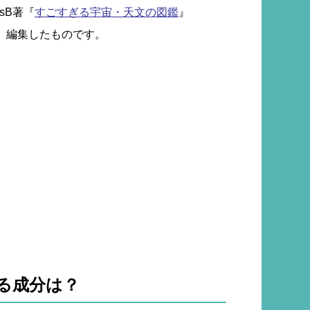
sB著『
すごすぎる宇宙・天文の図鑑
』
抜粋、編集したものです。
る成分は？