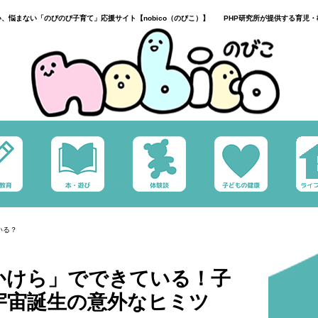
い、悩まない「のびのび子育て」応援サイト【nobico（のびこ）】 PHP研究所が提供する育児・
いる？
かけら」でできている！子
宇宙誕生の意外なヒミツ