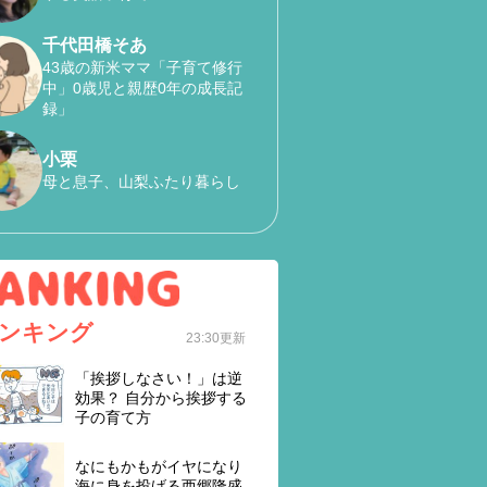
千代田橋そあ
43歳の新米ママ「子育て修行
中」0歳児と親歴0年の成長記
録」
小栗
母と息子、山梨ふたり暮らし
ンキング
23:30更新
「挨拶しなさい！」は逆
効果？ 自分から挨拶する
子の育て方
なにもかもがイヤになり
海に身を投げる西郷隆盛