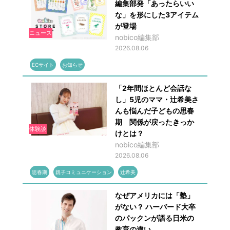
編集部発「あったらいい
な」を形にした3アイテム
が登場
ニュース
nobico編集部
2026.08.06
ECサイト
お知らせ
「2年間ほとんど会話な
し」5児のママ・辻希美さ
んも悩んだ子どもの思春
期 関係が戻ったきっか
体験談
けとは？
nobico編集部
2026.08.06
思春期
親子コミュニケーション
辻希美
なぜアメリカには「塾」
がない？ ハーバード大卒
のパックンが語る日米の
教育の違い