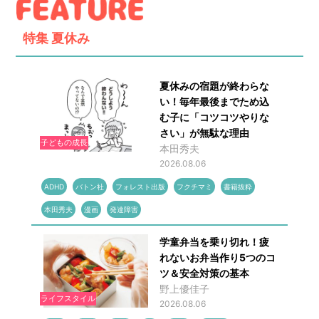
特集
夏休み
夏休みの宿題が終わらな
い！毎年最後までため込
む子に「コツコツやりな
さい」が無駄な理由
子どもの成長
本田秀夫
2026.08.06
ADHD
バトン社
フォレスト出版
フクチマミ
書籍抜粋
本田秀夫
漫画
発達障害
学童弁当を乗り切れ！疲
れないお弁当作り5つのコ
ツ＆安全対策の基本
野上優佳子
ライフスタイル
2026.08.06