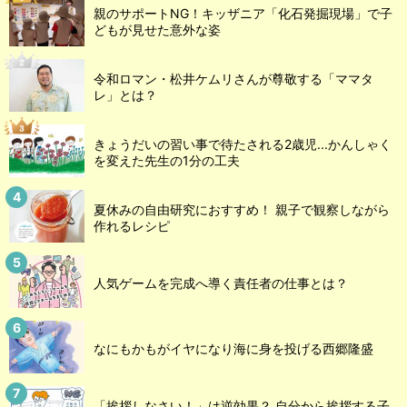
親のサポートNG！キッザニア「化石発掘現場」で子
どもが見せた意外な姿
令和ロマン・松井ケムリさんが尊敬する「ママタ
レ」とは？
きょうだいの習い事で待たされる2歳児...かんしゃく
を変えた先生の1分の工夫
夏休みの自由研究におすすめ！ 親子で観察しながら
作れるレシピ
人気ゲームを完成へ導く責任者の仕事とは？
なにもかもがイヤになり海に身を投げる西郷隆盛
「挨拶しなさい！」は逆効果？ 自分から挨拶する子