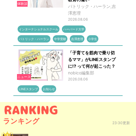
体験談
パトリック・ハーラン,吉
澤恵理
2026.08.06
インターナショナルスクール
ハーバード大学
パトリック・ハーラン
中学受験
吉澤恵理
小学生
「子育てを筋肉で乗り切
るママ」がLINEスタンプ
に!? って何が起こった？
nobico編集部
ニュース
2026.08.06
LINEスタンプ
お知らせ
ランキング
23:30更新