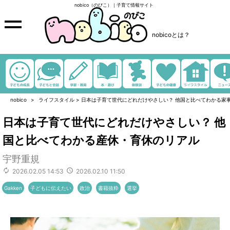
nobico（のびこ）｜子育て情報サイト
nobicoとは？
nobico
ライフスタイル
>
日本は子育て世代にどれだけやさしい？ 他国と比べてわかる家
日本は子育て世代にどれだけやさしい？ 他
国と比べてわかる産休・育休のリアル
宇野重規
2026.02.05 14:53
2026.02.10 11:50
Gakken
子どもに伝えたい
政治
書籍抜粋
選挙