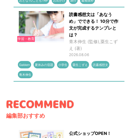
おとなTOこどもTRiP
お出かけ
旅行
書籍抜粋
読書感想文は「あなう
め」でできる！ 10分で作
文が完成するテンプレと
は？
学習・教育
青木伸生 (監修),粟生こず
え (著)
2026.08.06
Gakken
夏休みの宿題
小学生
粟生こずえ
読書感想文
青木伸生
編集部おすすめ
公式ショップOPEN！