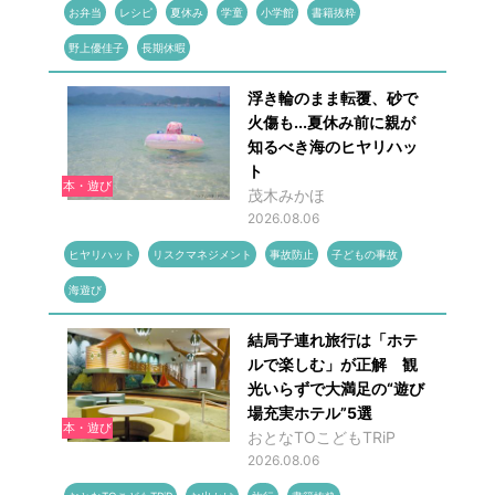
お弁当
レシピ
夏休み
学童
小学館
書籍抜粋
野上優佳子
長期休暇
浮き輪のまま転覆、砂で
火傷も...夏休み前に親が
知るべき海のヒヤリハッ
ト
本・遊び
茂木みかほ
2026.08.06
ヒヤリハット
リスクマネジメント
事故防止
子どもの事故
海遊び
結局子連れ旅行は「ホテ
ルで楽しむ」が正解 観
光いらずで大満足の“遊び
場充実ホテル”5選
本・遊び
おとなTOこどもTRiP
2026.08.06