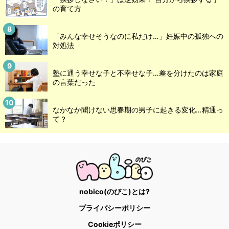
の育て方
「みんな幸せそうなのに私だけ…」妊娠中の孤独への
対処法
塾に通う幸せな子と不幸せな子…差を分けたのは家庭
の言葉だった
なかなか聞けない思春期の男子に起きる変化…精通っ
て？
nobico(のびこ)とは?
プライバシーポリシー
Cookieポリシー