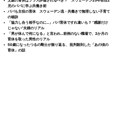
父親の育休はプラス評価されるべき？ スウェーデン25年在住2
児のパパに学ぶ共働き術
パパも主役の育休 スウェーデン流・共働きで無理しない子育て
の秘訣
「協力し合う相手なのに…」パパ育休ですれ違いも？ “感謝だけ
じゃない”夫婦のリアル
「男が休んで何になる」と言われ…前例のない職場で、2か月の
育休を取った男性のリアル
50歳になったつるの剛士が振り返る、 批判殺到した「あの頃の
育休」の話