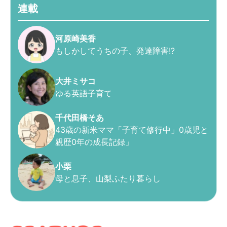
連載
河原崎美香
もしかしてうちの子、発達障害!?
大井ミサコ
ゆる英語子育て
千代田橋そあ
43歳の新米ママ「子育て修行中」0歳児と
親歴0年の成長記録」
小栗
母と息子、山梨ふたり暮らし