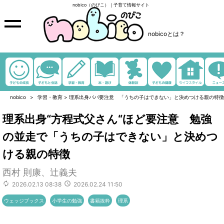
nobico（のびこ）｜子育て情報サイト
nobicoとは？
nobico
学習・教育
>
理系出身パパ要注意 「うちの子はできない」と決めつける親の特徴
理系出身“方程式父さん“ほど要注意 勉強
の並走で「うちの子はできない」と決めつ
ける親の特徴
西村 則康、辻義夫
2026.02.13 08:38
2026.02.24 11:50
ウェッジブックス
小学生の勉強
書籍抜粋
理系