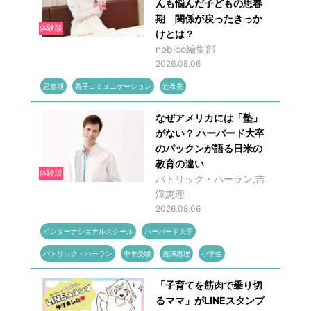
んも悩んだ子どもの思春
期 関係が戻ったきっか
体験談
けとは？
nobico編集部
2026.08.06
思春期
親子コミュニケーション
辻希美
なぜアメリカには「塾」
がない？ ハーバード大卒
のパックンが語る日米の
教育の違い
体験談
パトリック・ハーラン,吉
澤恵理
2026.08.06
インターナショナルスクール
ハーバード大学
パトリック・ハーラン
中学受験
吉澤恵理
小学生
「子育てを筋肉で乗り切
るママ」がLINEスタンプ