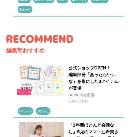
青木伸生
編集部おすすめ
公式ショップOPEN！
編集部発「あったらいい
な」を形にした3アイテム
が登場
ニュース
nobico編集部
2026.08.06
ECサイト
お知らせ
「2年間ほとんど会話な
し」5児のママ・辻希美さ