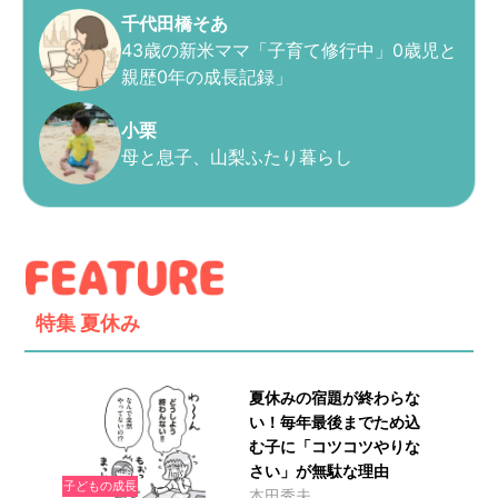
千代田橋そあ
43歳の新米ママ「子育て修行中」0歳児と
親歴0年の成長記録」
小栗
母と息子、山梨ふたり暮らし
特集
夏休み
夏休みの宿題が終わらな
い！毎年最後までため込
む子に「コツコツやりな
さい」が無駄な理由
子どもの成長
本田秀夫