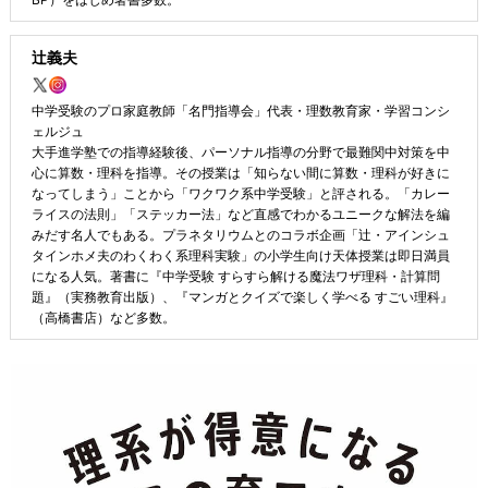
辻󠄀義夫
中学受験のプロ家庭教師「名門指導会」代表・理数教育家・学習コンシ
ェルジュ
大手進学塾での指導経験後、パーソナル指導の分野で最難関中対策を中
心に算数・理科を指導。その授業は「知らない間に算数・理科が好きに
なってしまう」ことから「ワクワク系中学受験」と評される。「カレー
ライスの法則」「ステッカー法」など直感でわかるユニークな解法を編
みだす名人でもある。プラネタリウムとのコラボ企画「辻󠄀・アインシュ
タインホメ夫のわくわく系理科実験」の小学生向け天体授業は即日満員
になる人気。著書に『中学受験 すらすら解ける魔法ワザ理科・計算問
題』（実務教育出版）、『マンガとクイズで楽しく学べる すごい理科』
（高橋書店）など多数。