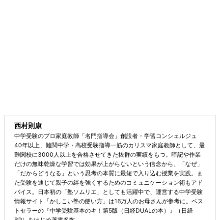
西村則康
中学受験のプロ家庭教師「名門指導会」創設者・学習コンシェルジュ
40年以上、難関中学・高校受験指導一筋のカリスマ家庭教師として、最
難関校に3000人以上を合格させてきた抜群の実績をもつ。暗記や作業
だけの無味乾燥な学習では効果が上がらないという信念から、「なぜ」
「だからどうなる」という思考の本質に最短で入り込む授業を実践。ま
た受験を通じて親子の絆を強くするためのコミュニケーション術もアド
バイス。日本初の「塾ソムリエ」としても活躍中で、運営する中学受験
情報サイト「かしこい塾の使い方」は16万人のお母さんが参考に。ベス
トセラーの『中学受験基本のキ！第5版（日経DUALの本）』（日経
BP）をはじめ著書多数。