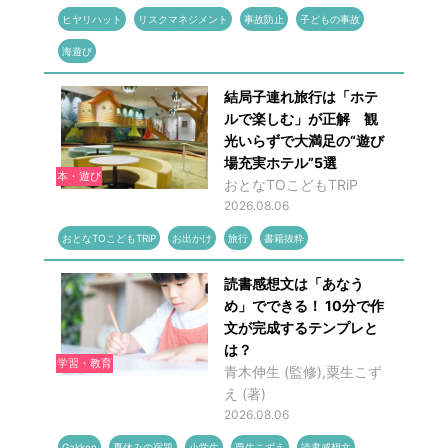
ヒヤリハット
リスクマネジメント
事故防止
子どもの事故
海遊び
結局子連れ旅行は「ホテ
ルで楽しむ」が正解 観
光いらずで大満足の“遊び
場充実ホテル”5選
本・遊び
おとなTOこどもTRiP
2026.08.06
おとなTOこどもTRiP
お出かけ
旅行
書籍抜粋
読書感想文は「あなう
め」でできる！ 10分で作
文が完成するテンプレと
は？
学習・教育
青木伸生 (監修),粟生こず
え (著)
2026.08.06
Gakken
夏休みの宿題
小学生
粟生こずえ
読書感想文