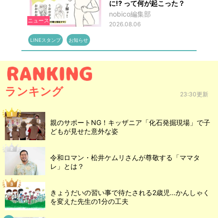
に!? って何が起こった？
nobico編集部
ニュース
2026.08.06
LINEスタンプ
お知らせ
ランキング
23:30更新
親のサポートNG！キッザニア「化石発掘現場」で子
どもが見せた意外な姿
令和ロマン・松井ケムリさんが尊敬する「ママタ
レ」とは？
きょうだいの習い事で待たされる2歳児...かんしゃく
を変えた先生の1分の工夫