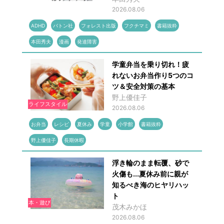
2026.08.06
ADHD
バトン社
フォレスト出版
フクチマミ
書籍抜粋
本田秀夫
漫画
発達障害
学童弁当を乗り切れ！疲
れないお弁当作り5つのコ
ツ＆安全対策の基本
野上優佳子
ライフスタイル
2026.08.06
お弁当
レシピ
夏休み
学童
小学館
書籍抜粋
野上優佳子
長期休暇
浮き輪のまま転覆、砂で
火傷も...夏休み前に親が
知るべき海のヒヤリハッ
ト
本・遊び
茂木みかほ
2026.08.06