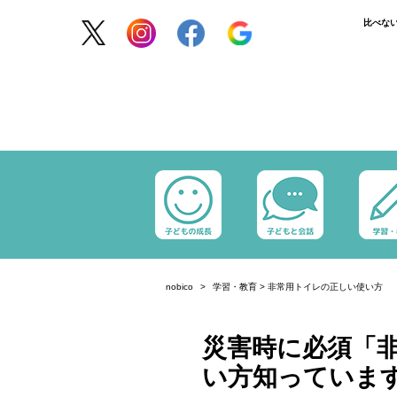
比べな
nobico
学習・教育
>
非常用トイレの正しい使い方
災害時に必須「
い方知っていま