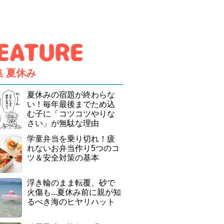
集
夏休み
夏休みの宿題が終わらな
い！毎年最後までため込
む子に「コツコツやりな
さい」が無駄な理由
学童弁当を乗り切れ！疲
れないお弁当作り5つのコ
ツ＆安全対策の基本
浮き輪のまま転覆、砂で
火傷も...夏休み前に親が知
るべき海のヒヤリハット