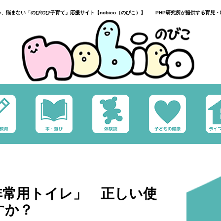
い、悩まない「のびのび子育て」応援サイト【nobico（のびこ）】 PHP研究所が提供する育児・
非常用トイレ」 正しい使
すか？