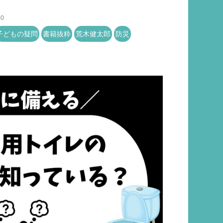
50
子どもの疑問
書籍抜粋
荒木健太郎
防災