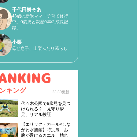
千代田橋そあ
43歳の新米ママ「子育て修行
中」0歳児と親歴0年の成長記
録」
小栗
母と息子、山梨ふたり暮らし
ンキング
23:30更新
代々木公園で6歳児を見つ
けられる？「見守り瞬
足」リアル検証
【エリック・カール×しな
がわ水族館】特別展 お
腹が透けるカエル、枯れ