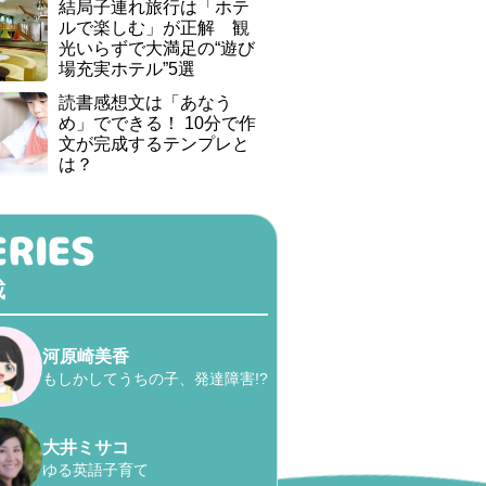
結局子連れ旅行は「ホテ
ルで楽しむ」が正解 観
光いらずで大満足の“遊び
場充実ホテル”5選
読書感想文は「あなう
め」でできる！ 10分で作
文が完成するテンプレと
は？
載
河原崎美香
もしかしてうちの子、発達障害!?
大井ミサコ
ゆる英語子育て