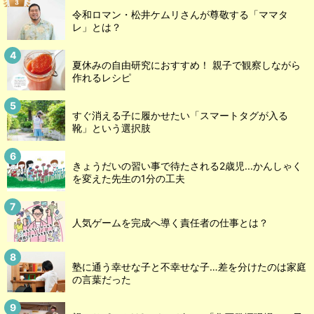
令和ロマン・松井ケムリさんが尊敬する「ママタ
レ」とは？
夏休みの自由研究におすすめ！ 親子で観察しながら
作れるレシピ
すぐ消える子に履かせたい「スマートタグが入る
靴」という選択肢
きょうだいの習い事で待たされる2歳児...かんしゃく
を変えた先生の1分の工夫
人気ゲームを完成へ導く責任者の仕事とは？
塾に通う幸せな子と不幸せな子…差を分けたのは家庭
の言葉だった