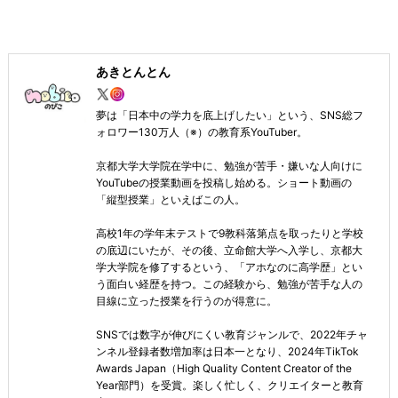
あきとんとん
夢は「日本中の学力を底上げしたい」という、SNS総フ
ォロワー130万人（※）の教育系YouTuber。
京都大学大学院在学中に、勉強が苦手・嫌いな人向けに
YouTubeの授業動画を投稿し始める。ショート動画の
「縦型授業」といえばこの人。
高校1年の学年末テストで9教科落第点を取ったりと学校
の底辺にいたが、その後、立命館大学へ入学し、京都大
学大学院を修了するという、「アホなのに高学歴」とい
う面白い経歴を持つ。この経験から、勉強が苦手な人の
目線に立った授業を行うのが得意に。
SNSでは数字が伸びにくい教育ジャンルで、2022年チャ
ンネル登録者数増加率は日本一となり、2024年TikTok
Awards Japan（High Quality Content Creator of the
Year部門）を受賞。楽しく忙しく、クリエイターと教育