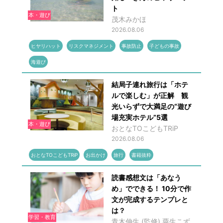
ト
本・遊び
茂木みかほ
2026.08.06
ヒヤリハット
リスクマネジメント
事故防止
子どもの事故
海遊び
結局子連れ旅行は「ホテ
ルで楽しむ」が正解 観
光いらずで大満足の“遊び
場充実ホテル”5選
本・遊び
おとなTOこどもTRiP
2026.08.06
おとなTOこどもTRiP
お出かけ
旅行
書籍抜粋
読書感想文は「あなう
め」でできる！ 10分で作
文が完成するテンプレと
は？
学習・教育
青木伸生 (監修),粟生こず