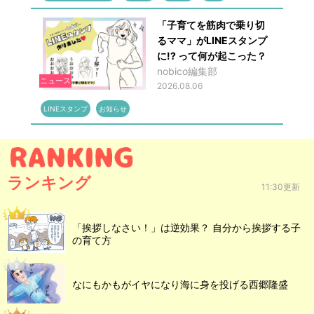
「子育てを筋肉で乗り切
るママ」がLINEスタンプ
に!? って何が起こった？
nobico編集部
ニュース
2026.08.06
LINEスタンプ
お知らせ
ランキング
11:30更新
「挨拶しなさい！」は逆効果？ 自分から挨拶する子
の育て方
なにもかもがイヤになり海に身を投げる西郷隆盛