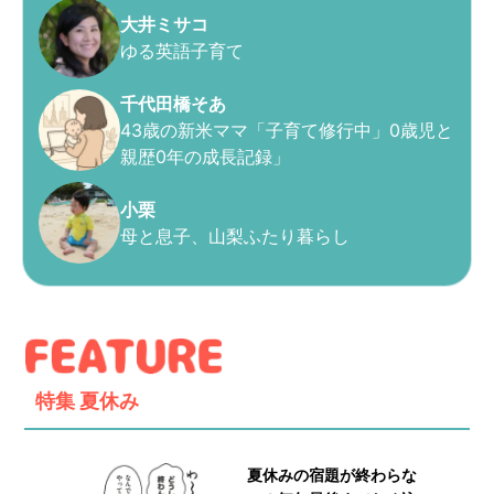
大井ミサコ
ゆる英語子育て
千代田橋そあ
43歳の新米ママ「子育て修行中」0歳児と
親歴0年の成長記録」
小栗
母と息子、山梨ふたり暮らし
特集
夏休み
夏休みの宿題が終わらな