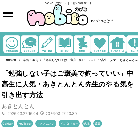
nobico（のびこ）｜子育て情報サイト
nobicoとは？
nobico
学習・教育
>
「勉強しない子はご褒美で釣っていい」中高生に人気・あきとんとん
「勉強しない子はご褒美で釣っていい」中
高生に人気・あきとんとん先生のやる気を
引き出す方法
あきとんとん
2026.03.27 16:04
2026.03.27 20:30
Gakken
YouTuber
あきとんとん
インタビュー
勉強
算数