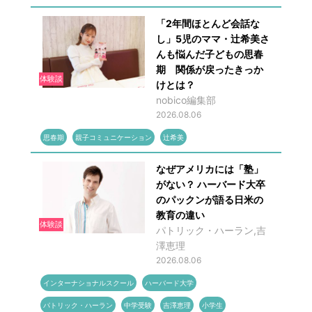
「2年間ほとんど会話な
し」5児のママ・辻希美さ
んも悩んだ子どもの思春
期 関係が戻ったきっか
体験談
けとは？
nobico編集部
2026.08.06
思春期
親子コミュニケーション
辻希美
なぜアメリカには「塾」
がない？ ハーバード大卒
のパックンが語る日米の
教育の違い
体験談
パトリック・ハーラン,吉
澤恵理
2026.08.06
インターナショナルスクール
ハーバード大学
パトリック・ハーラン
中学受験
吉澤恵理
小学生