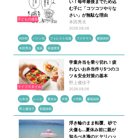
い！毎年最後までため込
む子に「コツコツやりな
さい」が無駄な理由
子どもの成長
本田秀夫
2026.08.06
ADHD
バトン社
フォレスト出版
フクチマミ
書籍抜粋
本田秀夫
漫画
発達障害
学童弁当を乗り切れ！疲
れないお弁当作り5つのコ
ツ＆安全対策の基本
野上優佳子
ライフスタイル
2026.08.06
お弁当
レシピ
夏休み
学童
小学館
書籍抜粋
野上優佳子
長期休暇
浮き輪のまま転覆、砂で
火傷も...夏休み前に親が
知るべき海のヒヤリハッ