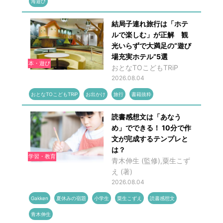
海遊び
結局子連れ旅行は「ホテ
ルで楽しむ」が正解 観
光いらずで大満足の“遊び
場充実ホテル”5選
本・遊び
おとなTOこどもTRiP
2026.08.04
おとなTOこどもTRiP
お出かけ
旅行
書籍抜粋
読書感想文は「あなう
め」でできる！ 10分で作
文が完成するテンプレと
は？
学習・教育
青木伸生 (監修),粟生こず
え (著)
2026.08.04
Gakken
夏休みの宿題
小学生
粟生こずえ
読書感想文
青木伸生