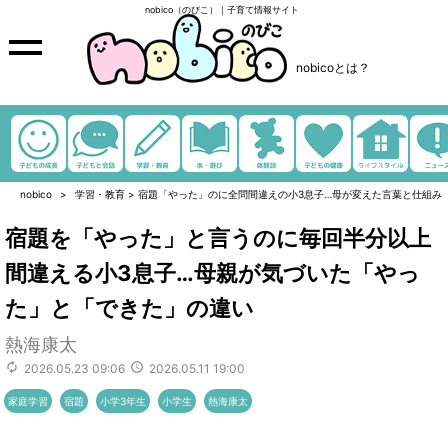
nobico（のびこ）｜子育て情報サイト
nobicoとは？
nobico
学習・教育
>
宿題「やった」のに全問間違えの小3息子…母が変えた言葉と仕組み
宿題を「やった」と言うのに毎回半分以上
間違える小3息子…母親が気づいた「やっ
た」と「できた」の違い
熱海康太
2026.05.23 09:06
2026.05.11 19:00
家庭学習
宿題
小学3年生
小学生
熱海康太