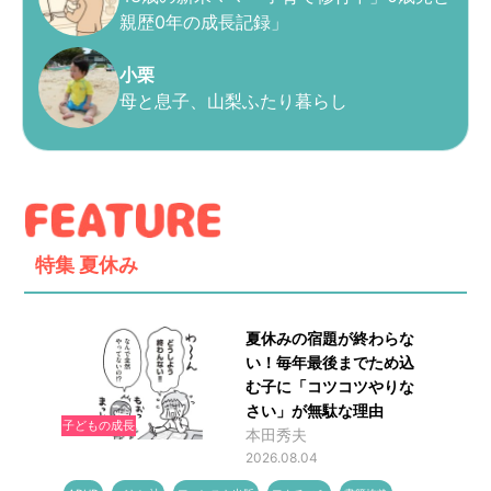
親歴0年の成長記録」
小栗
母と息子、山梨ふたり暮らし
特集
夏休み
夏休みの宿題が終わらな
い！毎年最後までため込
む子に「コツコツやりな
さい」が無駄な理由
子どもの成長
本田秀夫
2026.08.04