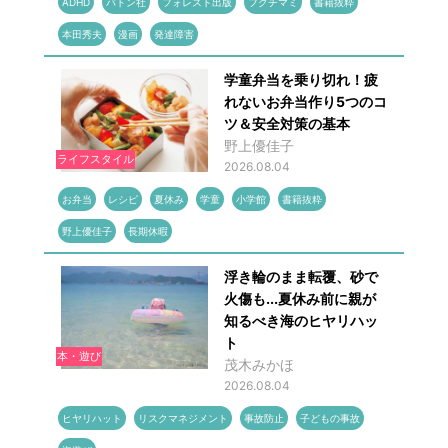
ADHD
バトン社
フォレスト出版
フクチマミ
書籍抜粋
本田秀夫
漫画
発達障害
学童弁当を乗り切れ！疲
れないお弁当作り5つのコ
ツ＆安全対策の基本
野上優佳子
ライフスタイル
2026.08.04
お弁当
レシピ
夏休み
学童
小学館
書籍抜粋
野上優佳子
長期休暇
浮き輪のまま転覆、砂で
火傷も...夏休み前に親が
知るべき海のヒヤリハッ
ト
本・遊び
茂木みかほ
2026.08.04
ヒヤリハット
リスクマネジメント
事故防止
子どもの事故