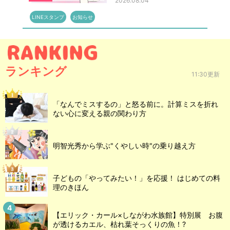
2026.08.04
LINEスタンプ
お知らせ
ランキング
11:30更新
「なんでミスするの」と怒る前に。計算ミスを折れ
ない心に変える親の関わり方
明智光秀から学ぶ"くやしい時"の乗り越え方
子どもの「やってみたい！」を応援！ はじめての料
理のきほん
【エリック・カール×しながわ水族館】特別展 お腹
が透けるカエル、枯れ葉そっくりの魚！?