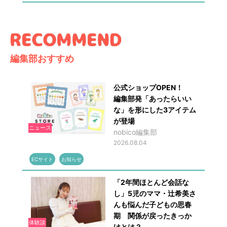
編集部おすすめ
公式ショップOPEN！
編集部発「あったらいい
な」を形にした3アイテム
が登場
ニュース
nobico編集部
2026.08.04
ECサイト
お知らせ
「2年間ほとんど会話な
し」5児のママ・辻希美さ
んも悩んだ子どもの思春
期 関係が戻ったきっか
体験談
けとは？