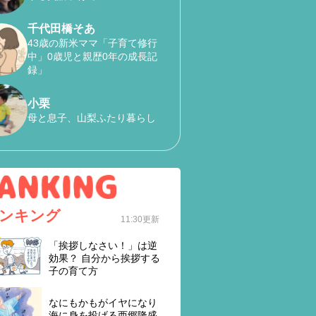
千代田橋そあ
43歳の新米ママ「子育て修行
中」0歳児と親歴0年の成長記
録」
小栗
母と息子、山梨ふたり暮らし
ンキング
11:30更新
「挨拶しなさい！」は逆
効果？ 自分から挨拶する
子の育て方
なにもかもがイヤになり
海に身を投げる西郷隆盛