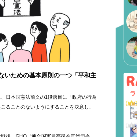
ないための基本原則の一つ「平和主
ラ
に、日本国憲法前文の1段落目に「政府の行為
起こることのないようにすることを決意し、
戦後、GHQ（連合国軍最高司令官総司令