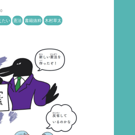
50
えたい
憲法
書籍抜粋
木村草太