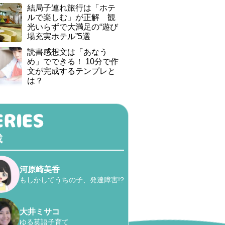
結局子連れ旅行は「ホテ
ルで楽しむ」が正解 観
光いらずで大満足の“遊び
場充実ホテル”5選
読書感想文は「あなう
め」でできる！ 10分で作
文が完成するテンプレと
は？
載
河原崎美香
もしかしてうちの子、発達障害!?
大井ミサコ
ゆる英語子育て