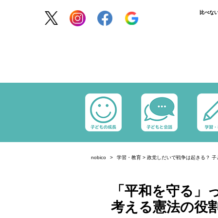
比べな
nobico
学習・教育
>
政党しだいで戦争は起きる？ 子
「平和を守る」
考える憲法の役