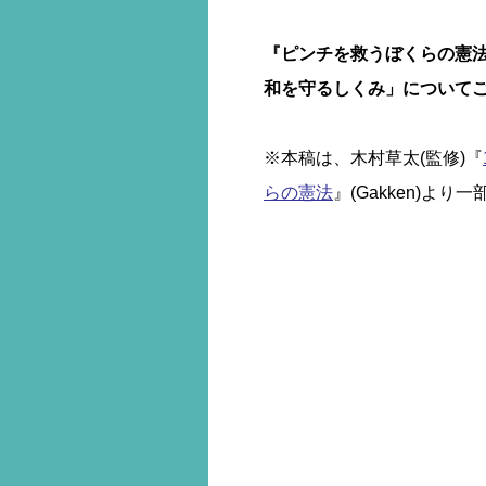
『ピンチを救うぼくらの憲
和を守るしくみ」について
※本稿は、木村草太(監修)『
らの憲法
』(Gakken)よ