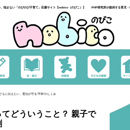
い、悩まない「のびのび子育て」応援サイト【nobico（のびこ）】 PHP研究所が提供する育児・
どもに伝えたい、憲法が守る“平和”のしくみ
ってどういうこと？ 親子で
割