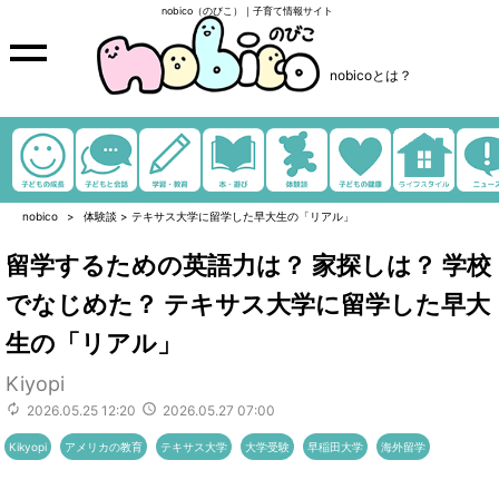
nobico（のびこ）｜子育て情報サイト
nobicoとは？
nobico
体験談
>
テキサス大学に留学した早大生の「リアル」
留学するための英語力は？ 家探しは？ 学校
でなじめた？ テキサス大学に留学した早大
生の「リアル」
Kiyopi
2026.05.25 12:20
2026.05.27 07:00
Kikyopi
アメリカの教育
テキサス大学
大学受験
早稲田大学
海外留学