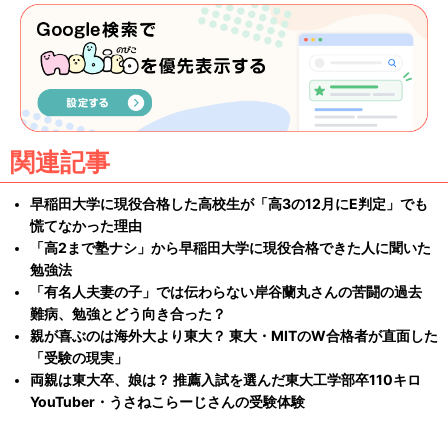
関連記事
早稲田大学に現役合格した高校生が「高3の12月にE判定」でも
慌てなかった理由
「高2まで塾ナシ」から早稲田大学に現役合格できた人に聞いた
勉強法
「有名人夫妻の子」では伝わらない岸谷蘭丸さんの苦闘の過去
難病、勉強とどう向き合った？
親が喜ぶのは海外大より東大？ 東大・MITのW合格者が直面した
「受験の現実」
両親は東大卒、娘は？ 推薦入試を選んだ東大工学部卒110キロ
YouTuber・うさねこらーじさんの受験体験