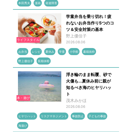
本田秀夫
漫画
発達障害
学童弁当を乗り切れ！疲
れないお弁当作り5つのコ
ツ＆安全対策の基本
野上優佳子
ライフスタイル
2026.08.06
お弁当
レシピ
夏休み
学童
小学館
書籍抜粋
野上優佳子
長期休暇
浮き輪のまま転覆、砂で
火傷も...夏休み前に親が
知るべき海のヒヤリハッ
ト
本・遊び
茂木みかほ
2026.08.06
ヒヤリハット
リスクマネジメント
事故防止
子どもの事故
海遊び