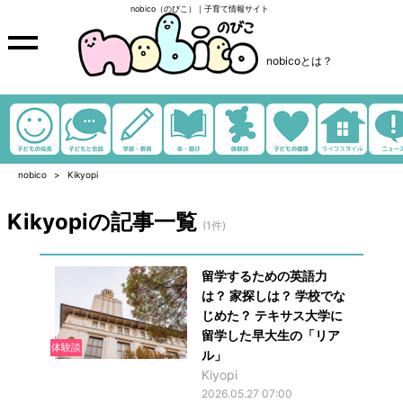
nobico（のびこ）｜子育て情報サイト
nobicoとは？
nobico
Kikyopi
Kikyopiの記事一覧
(1件)
留学するための英語力
は？ 家探しは？ 学校でな
じめた？ テキサス大学に
留学した早大生の「リア
体験談
ル」
Kiyopi
2026.05.27 07:00