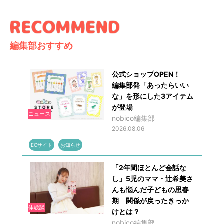
編集部おすすめ
公式ショップOPEN！
編集部発「あったらいい
な」を形にした3アイテム
が登場
ニュース
nobico編集部
2026.08.06
ECサイト
お知らせ
「2年間ほとんど会話な
し」5児のママ・辻希美さ
んも悩んだ子どもの思春
期 関係が戻ったきっか
体験談
けとは？
nobico編集部