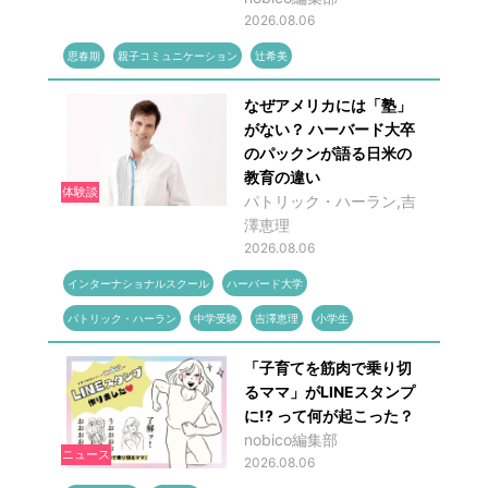
2026.08.06
思春期
親子コミュニケーション
辻希美
なぜアメリカには「塾」
がない？ ハーバード大卒
のパックンが語る日米の
教育の違い
体験談
パトリック・ハーラン,吉
澤恵理
2026.08.06
インターナショナルスクール
ハーバード大学
パトリック・ハーラン
中学受験
吉澤恵理
小学生
「子育てを筋肉で乗り切
るママ」がLINEスタンプ
に!? って何が起こった？
nobico編集部
ニュース
2026.08.06