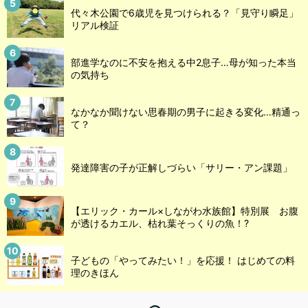
代々木公園で6歳児を見つけられる？「見守り瞬足」
リアル検証
部進学なのに不安を抱える中2息子…母が知った本当
の気持ち
なかなか聞けない思春期の男子に起きる変化…精通っ
て？
発達障害の子が正解しづらい「サリー・アン課題」
【エリック・カール×しながわ水族館】特別展 お腹
が透けるカエル、枯れ葉そっくりの魚！?
子どもの「やってみたい！」を応援！ はじめての料
理のきほん