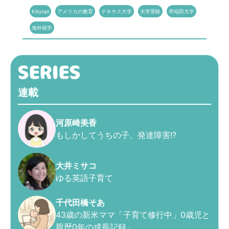
Kikyopi
アメリカの教育
テキサス大学
大学受験
早稲田大学
海外留学
連載
河原崎美香
もしかしてうちの子、発達障害!?
大井ミサコ
ゆる英語子育て
千代田橋そあ
43歳の新米ママ「子育て修行中」0歳児と
親歴0年の成長記録」