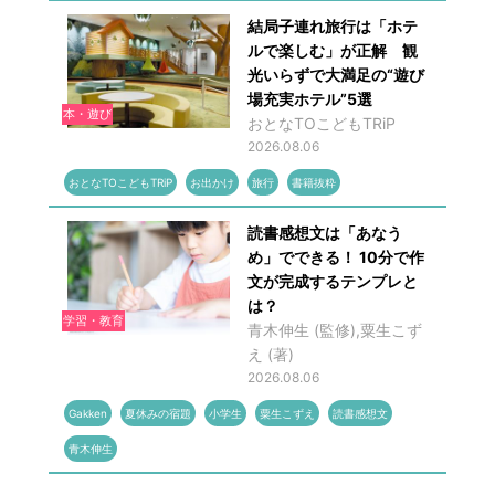
結局子連れ旅行は「ホテ
ルで楽しむ」が正解 観
光いらずで大満足の“遊び
場充実ホテル”5選
本・遊び
おとなTOこどもTRiP
2026.08.06
おとなTOこどもTRiP
お出かけ
旅行
書籍抜粋
読書感想文は「あなう
め」でできる！ 10分で作
文が完成するテンプレと
は？
学習・教育
青木伸生 (監修),粟生こず
え (著)
2026.08.06
Gakken
夏休みの宿題
小学生
粟生こずえ
読書感想文
青木伸生