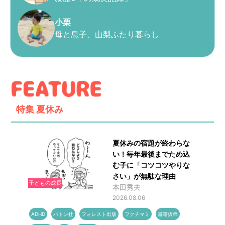
小栗
母と息子、山梨ふたり暮らし
特集
夏休み
夏休みの宿題が終わらな
い！毎年最後までため込
む子に「コツコツやりな
さい」が無駄な理由
子どもの成長
本田秀夫
2026.08.06
ADHD
バトン社
フォレスト出版
フクチマミ
書籍抜粋