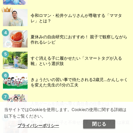
令和ロマン・松井ケムリさんが尊敬する「ママタ
レ」とは？
夏休みの自由研究におすすめ！ 親子で観察しながら
作れるレシピ
すぐ消える子に履かせたい「スマートタグが入る
靴」という選択肢
きょうだいの習い事で待たされる2歳児...かんしゃく
を変えた先生の1分の工夫
人気ゲームを完成へ導く責任者の仕事とは？
当サイトではCookieを使用します。Cookieの使用に関する詳細は
以下をご覧ください。
塾に通う幸せな子と不幸せな子…差を分けたのは家庭
閉じる
プライバシーポリシー
の言葉だった