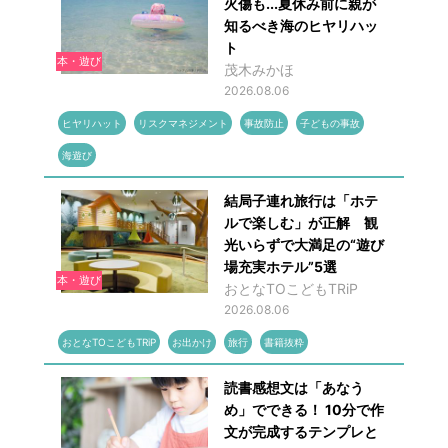
火傷も...夏休み前に親が
知るべき海のヒヤリハッ
ト
本・遊び
茂木みかほ
2026.08.06
ヒヤリハット
リスクマネジメント
事故防止
子どもの事故
海遊び
結局子連れ旅行は「ホテ
ルで楽しむ」が正解 観
光いらずで大満足の“遊び
場充実ホテル”5選
本・遊び
おとなTOこどもTRiP
2026.08.06
おとなTOこどもTRiP
お出かけ
旅行
書籍抜粋
読書感想文は「あなう
め」でできる！ 10分で作
文が完成するテンプレと