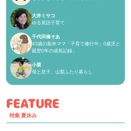
大井ミサコ
ゆる英語子育て
千代田橋そあ
43歳の新米ママ「子育て修行中」0歳児と
親歴0年の成長記録」
小栗
母と息子、山梨ふたり暮らし
特集
夏休み