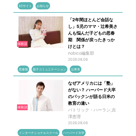
ECサイト
お知らせ
「2年間ほとんど会話な
し」5児のママ・辻希美さ
んも悩んだ子どもの思春
期 関係が戻ったきっか
体験談
けとは？
nobico編集部
2026.08.06
思春期
親子コミュニケーション
辻希美
なぜアメリカには「塾」
がない？ ハーバード大卒
のパックンが語る日米の
教育の違い
体験談
パトリック・ハーラン,吉
澤恵理
2026.08.06
インターナショナルスクール
ハーバード大学