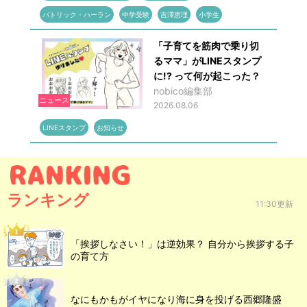
パトリック・ハーラン
中学受験
吉澤恵理
小学生
「子育てを筋肉で乗り切
るママ」がLINEスタンプ
に!? って何が起こった？
nobico編集部
ニュース
2026.08.06
LINEスタンプ
お知らせ
ランキング
11:30更新
「挨拶しなさい！」は逆効果？ 自分から挨拶する子
の育て方
なにもかもがイヤになり海に身を投げる西郷隆盛