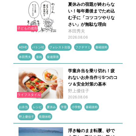
夏休みの宿題が終わらな
い！毎年最後までため込
む子に「コツコツやりな
さい」が無駄な理由
子どもの成長
本田秀夫
2026.08.06
ADHD
バトン社
フォレスト出版
フクチマミ
書籍抜粋
本田秀夫
漫画
発達障害
学童弁当を乗り切れ！疲
れないお弁当作り5つのコ
ツ＆安全対策の基本
野上優佳子
ライフスタイル
2026.08.06
お弁当
レシピ
夏休み
学童
小学館
書籍抜粋
野上優佳子
長期休暇
浮き輪のまま転覆、砂で