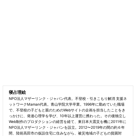
寝占理絵
NPO法人マザーリンク・ジャパン代表。不登校・引きこもり解消 支援ネ
ットワークMaman代表。青山学院大学卒業。1996年に勤めていた職場
で、不登校の子どもと親のためのWebサイトの企画を担当したことをき
っかけに、発達心理学を学び、10年以上運営に携わった。その後独立し
Web制作のプロダクションの経営を経て、東日本大震災を機に2011年に
NPO法人マザーリンク・ジャパンを設立。2012〜2019年の間の約６年
間、陸前高田市の仮設住宅に住みながら、被災地域の子どもの貧困対