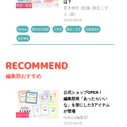
は？
学習・教育
青木伸生 (監修),粟生こず
え (著)
2026.08.06
Gakken
夏休みの宿題
小学生
粟生こずえ
読書感想文
青木伸生
編集部おすすめ
公式ショップOPEN！
編集部発「あったらいい
な」を形にした3アイテム
が登場
ニュース
nobico編集部
2026.08.06