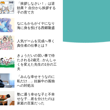
「挨拶しなさい！」は逆
効果？ 自分から挨拶する
子の育て方
なにもかもがイヤになり
海に身を投げる西郷隆盛
人気ゲームを完成へ導く
責任者の仕事とは？
きょうだいの習い事で待
たされる2歳児...かんしゃ
くを変えた先生の1分の工
夫
「みんな幸せそうなのに
私だけ…」妊娠中の孤独
への対処法
塾に通う幸せな子と不幸
せな子…差を分けたのは
家庭の言葉だった