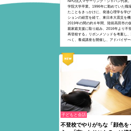
NPO法人マザーリンク・ジャパン代表。
学院大学卒業。1996年に勤めていた職
たことをきっかけに、発達心理学を学び
ションの経営を経て、東日本大震災を機に
2019年の間の約６年間、陸前高田市
親家庭支援に取り組み、2016年より
再登校する」リボンメソッドを考案し、
べく、養成講座を開催し、アドバイザー
子どもと会話
不登校でやりがちな「顔色を