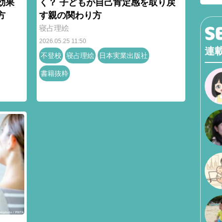
逆効果
く？ 子どもが自己肯定感を取り戻
方
す親の関わり方
寝占理絵
2026.05.25 11:50
連
不登校
寝占理絵
日本実業出版社
書籍抜粋