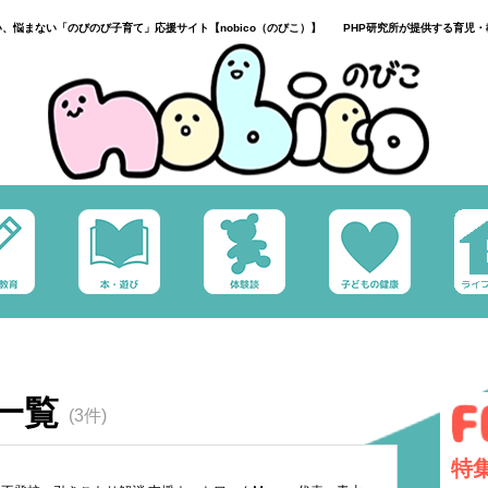
い、悩まない「のびのび子育て」応援サイト【nobico（のびこ）】 PHP研究所が提供する育児・
一覧
(3件)
特