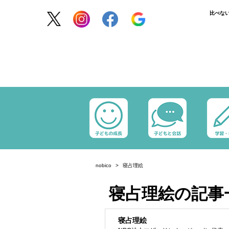
比べな
nobico
寝占理絵
寝占理絵の記事
寝占理絵