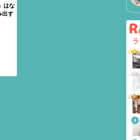
」はな
み出す
ラ