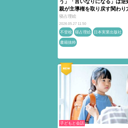
う」「言いなりになる」は
親が主導権を取り戻す関わり
寝占理絵
2026.05.27 11:50
不登校
寝占理絵
日本実業出版社
書籍抜粋
子どもと会話