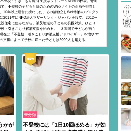
不登校・引きこもり解消 支援ネットワークMaman代表。青山
場で、不登校の子どもと親のためのWebサイトの企画を担当し
、10年以上運営に携わった。その後独立しWeb制作のプロダク
2011年にNPO法人マザーリンク・ジャパンを設立。2012〜
の仮設住宅に住みながら、被災地域の子どもの貧困対策、ひとり
不登校・引きこもり解消支援を始める。「３週間で子どもが自ら
現在は「不登校・引きこもり解消支援アドバイザー」を増や す
の支援によって学校に戻った子どもは2000人を超える。
未分類
うかが
不登校には「1日10回ほめる」が効