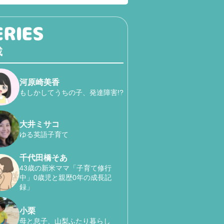
載
河原崎美香
もしかしてうちの子、発達障害!?
大井ミサコ
ゆる英語子育て
千代田橋そあ
43歳の新米ママ「子育て修行
中」0歳児と親歴0年の成長記
録」
小栗
母と息子、山梨ふたり暮らし