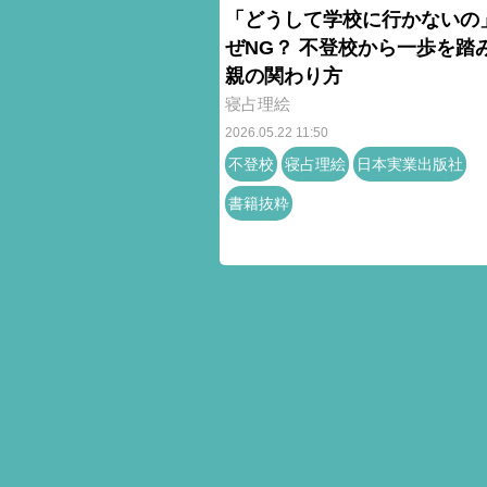
「どうして学校に行かないの
ぜNG？ 不登校から一歩を踏
親の関わり方
寝占理絵
2026.05.22 11:50
不登校
寝占理絵
日本実業出版社
書籍抜粋