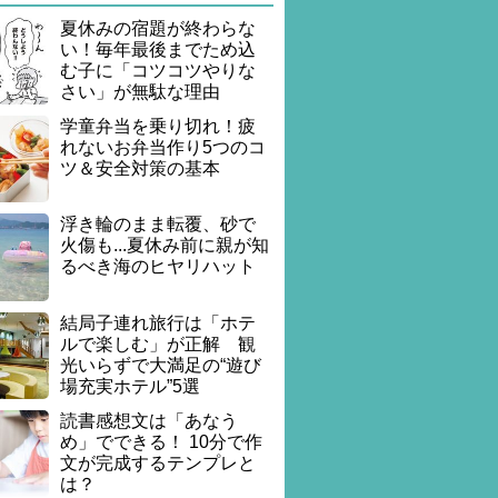
夏休みの宿題が終わらな
い！毎年最後までため込
む子に「コツコツやりな
さい」が無駄な理由
学童弁当を乗り切れ！疲
れないお弁当作り5つのコ
ツ＆安全対策の基本
浮き輪のまま転覆、砂で
火傷も...夏休み前に親が知
るべき海のヒヤリハット
結局子連れ旅行は「ホテ
ルで楽しむ」が正解 観
光いらずで大満足の“遊び
場充実ホテル”5選
読書感想文は「あなう
め」でできる！ 10分で作
文が完成するテンプレと
は？