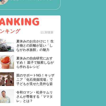
ンキング
11:30更新
夏休みのお出かけに！ 生
き物との距離が近い「し
ながわ水族館」の魅力
夏休みの自由研究におす
すめ！ 親子で観察しなが
ら作れるレシピ
親のサポートNG！キッザ
ニア「化石発掘現場」で
子どもが見せた意外な姿
令和ロマン・松井ケムリ
さんが尊敬する「ママタ
レ」とは？