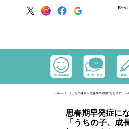
比べな
nobico
子どもの健康
>
思春期早発症になりやすい子
思春期早発症に
「うちの子、成