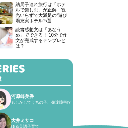
結局子連れ旅行は「ホテ
ルで楽しむ」が正解 観
光いらずで大満足の“遊び
場充実ホテル”5選
読書感想文は「あなう
め」でできる！ 10分で作
文が完成するテンプレと
は？
載
河原崎美香
もしかしてうちの子、発達障害!?
大井ミサコ
ゆる英語子育て