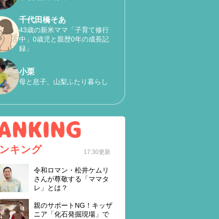
千代田橋そあ
43歳の新米ママ「子育て修行
中」0歳児と親歴0年の成長記
録」
小栗
母と息子、山梨ふたり暮らし
ンキング
17:30更新
令和ロマン・松井ケムリ
さんが尊敬する「ママタ
レ」とは？
親のサポートNG！キッザ
ニア「化石発掘現場」で