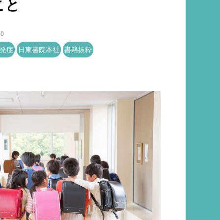
こと
50
発症
日東書院本社
書籍抜粋