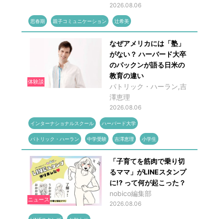
2026.08.06
思春期
親子コミュニケーション
辻希美
なぜアメリカには「塾」
がない？ ハーバード大卒
のパックンが語る日米の
教育の違い
体験談
パトリック・ハーラン,吉
澤恵理
2026.08.06
インターナショナルスクール
ハーバード大学
パトリック・ハーラン
中学受験
吉澤恵理
小学生
「子育てを筋肉で乗り切
るママ」がLINEスタンプ
に!? って何が起こった？
nobico編集部
ニュース
2026.08.06