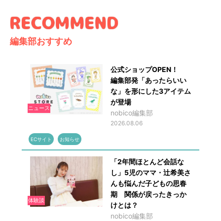
編集部おすすめ
公式ショップOPEN！
編集部発「あったらいい
な」を形にした3アイテム
が登場
ニュース
nobico編集部
2026.08.06
ECサイト
お知らせ
「2年間ほとんど会話な
し」5児のママ・辻希美さ
んも悩んだ子どもの思春
期 関係が戻ったきっか
体験談
けとは？
nobico編集部