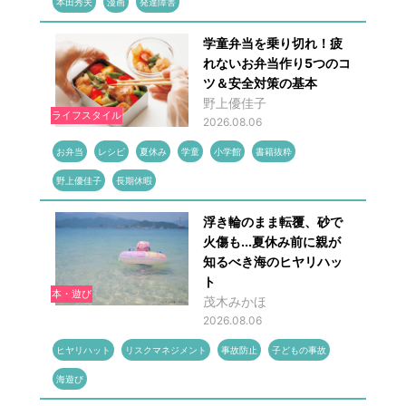
本田秀夫
漫画
発達障害
学童弁当を乗り切れ！疲
れないお弁当作り5つのコ
ツ＆安全対策の基本
野上優佳子
ライフスタイル
2026.08.06
お弁当
レシピ
夏休み
学童
小学館
書籍抜粋
野上優佳子
長期休暇
浮き輪のまま転覆、砂で
火傷も...夏休み前に親が
知るべき海のヒヤリハッ
ト
本・遊び
茂木みかほ
2026.08.06
ヒヤリハット
リスクマネジメント
事故防止
子どもの事故
海遊び