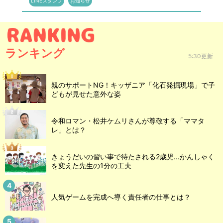
LINEスタンプ
お知らせ
ランキング
5:30更新
親のサポートNG！キッザニア「化石発掘現場」で子
どもが見せた意外な姿
令和ロマン・松井ケムリさんが尊敬する「ママタ
レ」とは？
きょうだいの習い事で待たされる2歳児...かんしゃく
を変えた先生の1分の工夫
人気ゲームを完成へ導く責任者の仕事とは？