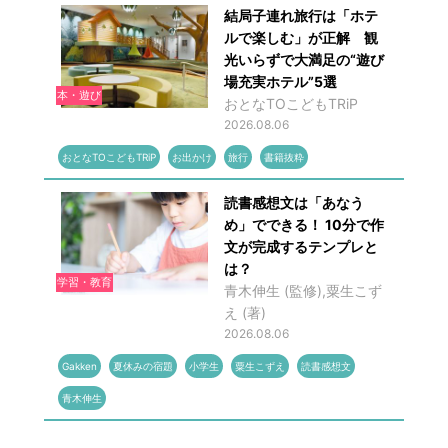
結局子連れ旅行は「ホテ
ルで楽しむ」が正解 観
光いらずで大満足の“遊び
場充実ホテル”5選
本・遊び
おとなTOこどもTRiP
2026.08.06
おとなTOこどもTRiP
お出かけ
旅行
書籍抜粋
読書感想文は「あなう
め」でできる！ 10分で作
文が完成するテンプレと
は？
学習・教育
青木伸生 (監修),粟生こず
え (著)
2026.08.06
Gakken
夏休みの宿題
小学生
粟生こずえ
読書感想文
青木伸生