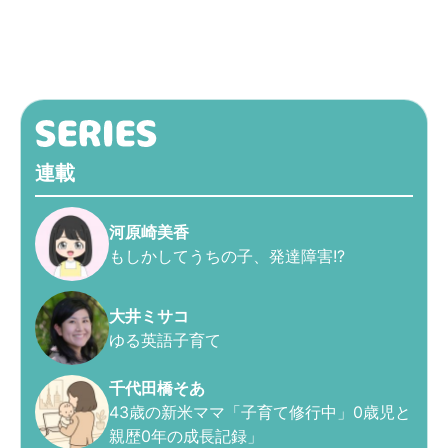
連載
河原崎美香
もしかしてうちの子、発達障害!?
大井ミサコ
ゆる英語子育て
千代田橋そあ
43歳の新米ママ「子育て修行中」0歳児と
親歴0年の成長記録」