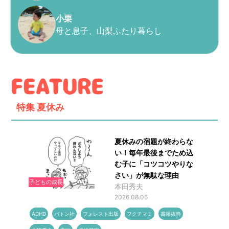
小栗
母と息子、山梨ふたり暮らし
特集
夏休み
夏休みの宿題が終わらな
い！毎年最後までため込
む子に「コツコツやりな
さい」が無駄な理由
子どもの成長
本田秀夫
2026.08.06
ADHD
バトン社
フォレスト出版
フクチマミ
書籍抜粋