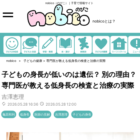
nobico（のびこ）｜子育て情報サイト
nobicoとは？
nobico
子どもの健康
>
専門医が教える低身長の検査と治療の実際
子どもの身長が低いのは遺伝？ 別の理由？
専門医が教える低身長の検査と治療の実際
吉澤恵理
2026.05.28 16:36
2026.05.28 12:00
亀田和利
低身長
医師の見解
吉澤恵理
子どもの身長